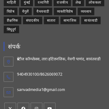
माहिती
मुंबई
रत्नागिरी
राजकीय
लेख
लोककला
विशेष
वेंगुर्ले
वैभववाडी
व्यक्तीविशेष
व्यवसाय
शैक्षणिक
संपादकीय
सातारा
सामाजिक
सावंतवाडी
सिंधुदुर्ग
संपर्क
प्रेस्टीज कॉम्प्लेक्स, तारा हॉटेलनजिक, नेवगी पाणंद, सावंतवाडी
9404930100/8626069072
sanvadmedia1@gmail.com
Opens
in
your
application