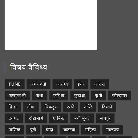
विषय वैविध्य
PUNE
अमरावती
आरोग्य
इतर
ओरोस
कणकवली
कथा
कविता
कुडाळ
कृषी
कोल्हापूर
क्रिडा
गोवा
चिपळून
ठाणे
तळेरे
दिल्ली
देवगड
दोडामार्ग
धार्मिक
नवी मुंबई
नागपूर
नाशिक
पुणे
बांदा
बातम्या
महिला
मालवण