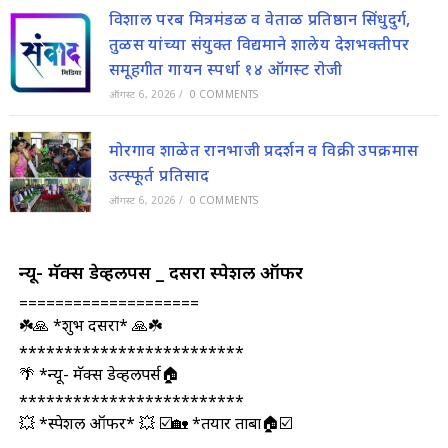
विशाल परब मित्रमंडळ व वेताळ प्रतिष्ठान सिंधुदुर्ग,
तुळस यांच्या संयुक्त विद्यमाने शालेय देशभक्तीपर
समूहगीत गायन स्पर्धा १४ ऑगस्ट रोजी
ऑगस्ट 6, 2026
/
0 COMMENTS
मोरगाव शाळेत रानभाजी प्रदर्शन व विक्री उपक्रमास
उत्स्फूर्त प्रतिसाद
ऑगस्ट 6, 2026
/
0 COMMENTS
न्यू- मॅक्स डेव्हलपर्स _ दसरा स्पेशल ऑफर
====================
☘️🙏 *शुभ दसरा* 🙏☘️
*************************
🌴 *न्यू- मॅक्स डेव्हलपर्स🏠
*************************
💥 *स्पेशल ऑफर* 💥 ☑️🏡 *तयार ताबा🏠☑️