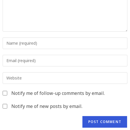
Enter
your
name
Enter
or
your
username
email
to
Enter
address
comment
your
to
website
comment
Notify me of follow-up comments by email.
URL
(optional)
Notify me of new posts by email.