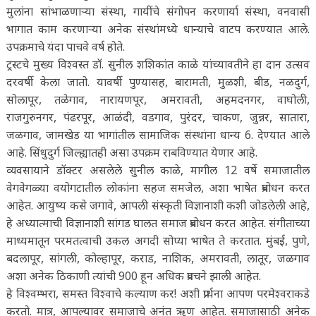
मुलांना सांभाळणाऱ्या संस्था, गायींचे संगोपन करणार्या संस्था, वनवासी
भागात काम करणाऱ्या अनेक संस्थांमध्ये धान्याचे वाटप करण्यात आले.
उपक्रमाचे यंदा पाचवे वर्ष होते.
ट्रस्टचे मुख्य विश्वस्त डॉ. सुनील शशिकांत काळे यांच्यावतीने हा दान उत्सव
दरवर्षी केला जातो. यावर्षी पुण्यासह, बारामती, मुळशी, बीड, नळदुर्ग,
सोलापूर, तळेगाव, नारायणपूर, अमरावती, अहमदनगर, वाघोली,
राजगुरुनगर, पंढरपूर, आळंदी, वडगाव, पुरंदर, चाकण, जुन्नर, सातारा,
जळगाव, जामखेड या भागांतील सामाजिक संस्थांना धान्य 6. देण्यात आले
आहे. सिंधुदुर्ग जिल्ह्यातही असा उपक्रम राबविण्यात येणार आहे.
व्यवसायाने डॉक्टर असलेले सुनील काळे, मागील 12 वर्षे समाजातील
वेगवेगळ्या वयोगटातील लोकांना सहज समजेल, अशा भाषेत प्रबोधन करत
आहेत. आयुष्य कसे जगावे, आपली संस्कृती विज्ञानाशी कशी जोडलेली आहे,
हे अध्यात्माची विज्ञानाशी सांगड घालत समाज प्रबोधन करत आहेत. संगीताच्या
माध्यमातून परमतत्वाची उकल अगदी सोप्या भाषेत ते करतात. मुंबई, पुणे,
बदलापूर, सांगली, कोल्हापूर, कराड, नाशिक, अमरावती, लातूर, जळगाव
अशा अनेक ठिकाणी त्यांची 900 हून अधिक प्रवचने झाली आहेत.
हे विश्वम्भरा, समस्त विश्वाचे कल्याण कर! अशी प्रार्थना आपण परमेश्वराकडे
करतो. मात्र, आपल्यावर समाजाचे अनंत ऋण आहेत. समाजासाठी अनेक