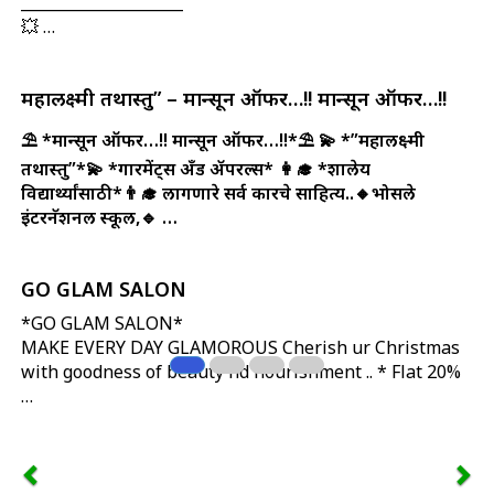
_____________________
💥 …
महालक्ष्मी तथास्तु” – मान्सून ऑफर…!! मान्सून ऑफर…!!
⛱️ *मान्सून ऑफर…!! मान्सून ऑफर…!!*⛱️
💫 *”महालक्ष्मी
तथास्तु”*💫
*गारमेंट्स अँड ॲपरल्स*
👩‍🎓 *शालेय
विद्यार्थ्यांसाठी*👨‍🎓 लागणारे सर्व प्रकारचे साहित्य..🔸भोसले
इंटरनॅशनल स्कूल,🔹 …
GO GLAM SALON
*GO GLAM SALON*
MAKE EVERY DAY GLAMOROUS Cherish ur Christmas
with goodness of beauty nd nourishment .. * Flat 20%
…