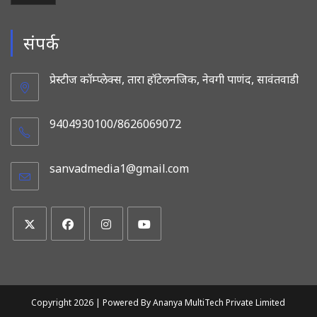
संपर्क
प्रेस्टीज कॉम्प्लेक्स, तारा हॉटेलनजिक, नेवगी पाणंद, सावंतवाडी
9404930100/8626069072
sanvadmedia1@gmail.com
Opens
in
your
application
Opens
Opens
Opens
Opens
in
in
in
in
a
a
a
a
new
new
new
new
Copyright 2026 |
Powered By Ananya MultiTech Private Limited
tab
tab
tab
tab