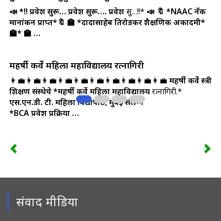
📣 *!! प्रवेश सुरू… प्रवेश सुरू…. प्रवेश
सुरू…!!*
📣
🔖 *NAAC नॅक
मानांकन प्राप्त*🔖
🏫 *दादासाहेब तिरोडकर शैक्षणिक अकादमी*
🏫*
🏫 …
महर्षी कर्वे महिला महाविद्यालय रत्नागिरी
👩‍💼👩‍💼👩‍💼👩‍💼👩‍💼👩‍💼👩‍💼👩‍💼👩‍💼👩‍💼
महर्षी कर्वे स्त्री
शिक्षण संस्थेचे
*महर्षी कर्वे महिला महाविद्यालय
रत्नागिरी.*
एस.एन.डी. टी. महिला विद्यापीठ, मुंबई संलग्न
*BCA प्रवेश प्रक्रिया …
संवाद मीडिया