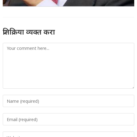
प्रतिक्रिया व्यक्त करा
Comment
Enter
your
name
Enter
or
your
username
email
to
Enter
address