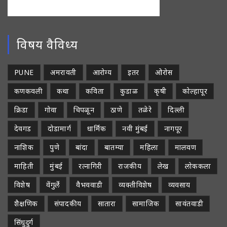
विषय वैविध्य
PUNE
अमरावती
आरोग्य
इतर
ओरोस
कणकवली
कथा
कविता
कुडाळ
कृषी
कोल्हापूर
क्रिडा
गोवा
चिपळून
ठाणे
तळेरे
दिल्ली
देवगड
दोडामार्ग
धार्मिक
नवी मुंबई
नागपूर
नाशिक
पुणे
बांदा
बातम्या
महिला
मालवण
माहिती
मुंबई
रत्नागिरी
राजकीय
लेख
लोककला
विशेष
वेंगुर्ले
वैभववाडी
व्यक्तीविशेष
व्यवसाय
शैक्षणिक
संपादकीय
सातारा
सामाजिक
सावंतवाडी
सिंधुदुर्ग