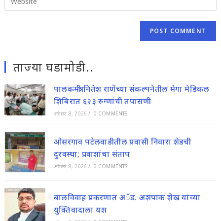
comment
your
to
website
comment
URL
(optional)
ताज्या घडामोडी..
पालकमंत्री नितेश राणेंच्या संकल्पनेतील मेगा मेडिकल
शिबिरात ६२३ रुग्णांची तपासणी
ऑगस्ट 8, 2026
/
0 COMMENTS
ओसरगाव पटेलवाडीतील प्रवासी निवारा शेडची
दुरवस्था; प्रवाशांचा संताप
ऑगस्ट 8, 2026
/
0 COMMENTS
बालविवाह प्रकरणात अॅड. अशपाक शेख यांच्या
युक्तिवादाला यश