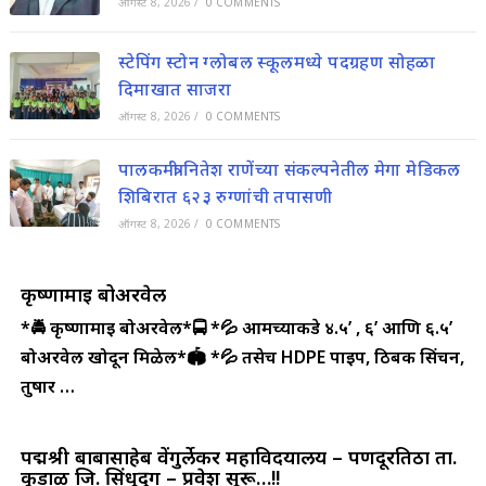
ऑगस्ट 8, 2026
/
0 COMMENTS
स्टेपिंग स्टोन ग्लोबल स्कूलमध्ये पदग्रहण सोहळा
दिमाखात साजरा
ऑगस्ट 8, 2026
/
0 COMMENTS
पालकमंत्री नितेश राणेंच्या संकल्पनेतील मेगा मेडिकल
शिबिरात ६२३ रुग्णांची तपासणी
ऑगस्ट 8, 2026
/
0 COMMENTS
कृष्णामाई बोअरवेल
*🚔 कृष्णामाई बोअरवेल*🚍
*💦 आमच्याकडे ४.५’ , ६’ आणि ६.५’
बोअरवेल खोदून मिळेल*🏟️
*💦 तसेच HDPE पाईप, ठिबक सिंचन,
तुषार …
पद्मश्री बाबासाहेब वेंगुर्लेकर महाविदयालय – पणदूरतिठा ता.
कुडाळ जि. सिंधुदुर्ग – प्रवेश सुरू…!!