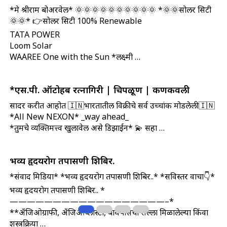
*मे श्रीराम बोअरवेल* 🌞🌞🌞🌞🌞🌞🌞🌞🌞🌞 *🌞🌞सोलर सिटी
🌞🌞* 👉सोलर सिटी 100% Renewable
TATA POWER
Loom Solar
WAAREE One with the Sun *लक्ष्मी …
*एस.पी. ऑटोहब रत्नागिरी | चिपळूण | कणकवली
सादर करीत आहोत 🇮🇳भारतातील विक्रीचे सर्व उच्चांक मोडलेली🇮🇳
*All New NEXON* _way ahead_
*तुमचे व्यक्तिमत्त्व खुलावेल असे डिझाईन* 💫 सहा …
भव्य हृदयरोग तपासणी शिबिर.
*संवाद मिडिया* *भव्य हृदयरोग तपासणी शिबिर..* *सविस्तर वाचा👇*
भव्य हृदयरोग तपासणी शिबिर..
*
——————————————————–*
**अँजिओग्राफी, अँजिओप्लास्टी, बायपासचा सल्ला मिळालेल्या किंवा
शस्त्रक्रिया …