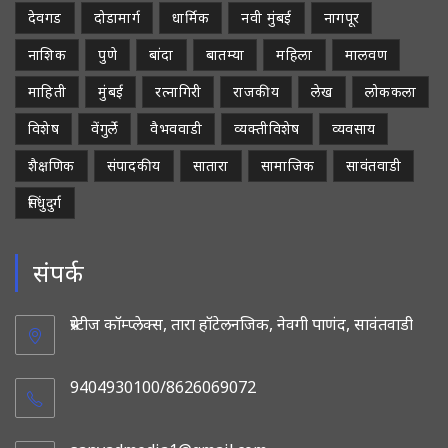
देवगड
दोडामार्ग
धार्मिक
नवी मुंबई
नागपूर
नाशिक
पुणे
बांदा
बातम्या
महिला
मालवण
माहिती
मुंबई
रत्नागिरी
राजकीय
लेख
लोककला
विशेष
वेंगुर्ले
वैभववाडी
व्यक्तीविशेष
व्यवसाय
शैक्षणिक
संपादकीय
सातारा
सामाजिक
सावंतवाडी
सिंधुदुर्ग
संपर्क
प्रेस्टीज कॉम्प्लेक्स, तारा हॉटेलनजिक, नेवगी पाणंद, सावंतवाडी
9404930100/8626069072