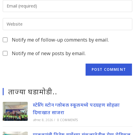
Enter
or
your
username
email
to
Enter
address
comment
your
to
website
comment
Notify me of follow-up comments by email.
URL
(optional)
Notify me of new posts by email.
ताज्या घडामोडी..
स्टेपिंग स्टोन ग्लोबल स्कूलमध्ये पदग्रहण सोहळा
दिमाखात साजरा
ऑगस्ट 8, 2026
/
0 COMMENTS
पालकमंत्री नितेश राणेंच्या संकल्पनेतील मेगा मेडिकल