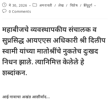
Post
Post
मे 30, 2026
अमरावती
/
लेख
/
विशेष
/
सिंधुदुर्ग
published:
category:
Post
0 Comments
comments:
महाबीजचे व्यवस्थापकीय संचालक व
सुप्रसिद्ध आयएएस अधिकारी श्री दिलीप
स्वामी यांच्या मातोश्रींचे नुकतेच दुःखद
निधन झाले. त्यानिमित्त केलेले हे
शब्दांकन.
आई नावाचा अखंड आशीर्वाद…