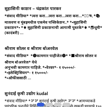
सुहासिनी प्रकाशन – चंद्रकांत पारकर
*संवाद मीडिया*
*त्वरा करा…त्वरा करा…त्वरा करा…*🏃‍♀️🏃
*📚
मालवण व मुंबईमधील एकमेव पब्लिकेशन..*
*▪️सुहासिनी
प्रकाशन*▪️
*⚜️ सुहासिनी प्रकाशनाची आगामी पुस्तके*⚜️
*📕धुमी*
(कादंबरी) …
श्रीराम सोलर व श्रीराम बोअरवेल
*संवाद मीडिया*
*🔵कामगार पाहीजेत🔵*
*🟪श्रीराम सोलर व
श्रीराम बोअरवेल* येथे
अनुभवी कामगार पाहिजे.
*▪️वेल्डर*- १ १५०००/-
*▪️इलेक्ट्रिसियन*- १ १५०००/-
*▪️ऑफीससाठी …
सुनंदाई कृषी उद्योग kudal
*संवाद मीडिया* *🫘🫘 सुनंदाई कृषी उद्योग* 🫘🫘 *आमच्याकडे
पारंपरिक पद्धतीने निर्मित नैसर्गिक गुणधर्म असलेले लाकडी घण्याचे १००