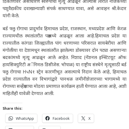
ठिकाणावर असाधारण स्वरुपाचा मृत्यू आढळून आल्यास त्वरीत नजिकच्या
पशुवैद्यकीय दवाखान्याशी संपर्क साधण्यात यावा, असे आवाहन श्री.केदार
यांनी केले.
बर्ड फ्लु रोगाचा प्रादुर्भाव हिमाचल प्रदेश, राजस्थान, मध्यप्रदेश आणि केरळ
राज्यामधील स्थलांतरीत पक्षामध्ये आढळून आला आहे.हिमाचल प्रदेश या
राज्यातील कांगडा जिल्ह्यातील पांग धरणाच्या परिसरात सायबेरीया आणि
मंगोलीया या देशामधून स्थलांतरीत झालेल्या डोक्यावर दोन पट्या असणाऱ्या
बदकांमध्ये मृत्यू आढळून आले आहेत. निशाद (नॅशनल इन्स्टिटयूट ऑफ
हायसिक्युरिटी अॅनिमल डिसीजेस. भोपाळ) या राष्ट्रीय संस्थेने मृत्यूसाठी बर्ड
फ्लु रोगाचा H५N१ स्ट्रेन कारणीभूत असल्याचे निदान केले आहे, हिमाचल
प्रदेश राज्यातील वन विभागांद्वारे पानथळ जमीनीशेजारच्या भागामध्ये या
रोगाच्या सर्व्हेक्षणाचा मोठया प्रमाणात कार्यक्रम हाती घेण्यात आला आहे, अशी
माहितीही यावेळी देण्यात आली.
Share this:
WhatsApp
Facebook
X