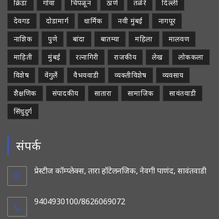
क्रिडा
गोवा
चिपळून
ठाणे
तळेरे
दिल्ली
देवगड
दोडामार्ग
धार्मिक
नवी मुंबई
नागपूर
नाशिक
पुणे
बांदा
बातम्या
महिला
मालवण
माहिती
मुंबई
रत्नागिरी
राजकीय
लेख
लोककला
विशेष
वेंगुर्ले
वैभववाडी
व्यक्तीविशेष
व्यवसाय
शैक्षणिक
संपादकीय
सातारा
सामाजिक
सावंतवाडी
सिंधुदुर्ग
संपर्क
प्रेस्टीज कॉम्प्लेक्स, तारा हॉटेलनजिक, नेवगी पाणंद, सावंतवाडी
9404930100/8626069072