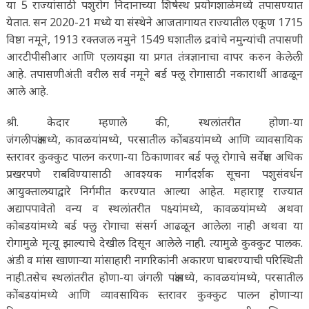
या 5 राज्यांसाठी पशुरोग निदानाच्या शिर्षस्थ प्रयोगशाळेमध्ये तपासण्यात
येतात. सन 2020-21 मध्ये या संस्थेने आजतागायत राज्यातील एकूण 1715
विष्ठा नमूने, 1913 रक्तजल नमुने 1549 घशातील द्रवांचे नमुन्यांची तपासणी
आरटीपीसीआर आणि एलायझा या प्रगत तंत्रज्ञानाचा वापर करुन केलेली
आहे. तपासणीअंती वरील सर्व नमूने बर्ड फ्लू रोगासाठी नकारार्थी आढळून
आले आहे.
श्री. केदार म्हणाले की, स्थलांतरीत होणा-या
जंगलीपक्षांमध्ये, कावळयांमध्ये, परसातील कोंबडयांमध्ये आणि व्यावसायिक
स्तरावर कुक्कुट पालन करणा-या ठिकाणावर बर्ड फ्लू रोगाचे सर्वेक्षण अधिक
प्रखरपणे राबविण्यासाठी आवश्यक मार्गदर्शक सूचना पशुसंवर्धन
आयुक्तालयाद्वारे निर्गमीत करण्यात आल्या आहेत. महाराष्ट्र राज्यात
अद्यापपावेतो वन्य व स्थलांतरीत पक्ष्यांमध्ये, कावळयांमध्ये अथवा
कोबडयांमध्ये बर्ड फ्लु रोगाचा संसर्ग आढळून आलेला नाही अथवा या
रोगामुळे मृत्यू झाल्याचे देखील दिसून आलेले नाही. त्यामुळे कुक्कुट पालक.
अंडी व मांस खाणाऱ्या मांसाहारी नागरिकांनी अकारण घाबरण्याची परिस्थिती
नाही.तसेच स्थलांतरीत होणा-या जंगली पक्षांमध्ये, कावळयांमध्ये, परसातील
कोंबडयांमध्ये आणि व्यावसायिक स्तरावर कुक्कुट पालन होणाऱ्या