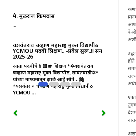
कण
मे. मुलराज त्रिकमदास
प्रध
आणली
…
केली
अशी 
यशवंतराव चव्हाण महाराष्ट्र मुक्त विद्यापीठ
YCMOU पदवी शिक्षण.. -प्रवेश सुरू..!! सन
उद्ध
2025-26
होते
आता पदवीचे👨🏻‍🎓 शिक्षण *✡️यशवंतराव
समा
चव्हाण महाराष्ट्र मुक्त विद्यापीठ, सावंतवाडी✡️*
राज्
यांच्या माध्यमातून झाले आहे सोपे…🤗
अर्ध
*यशवंतराव चव्हाण महाराष्ट्र मुक्त विद्यापीठ
YCMOU …
एका 
तुम
देशम
नारा
असल