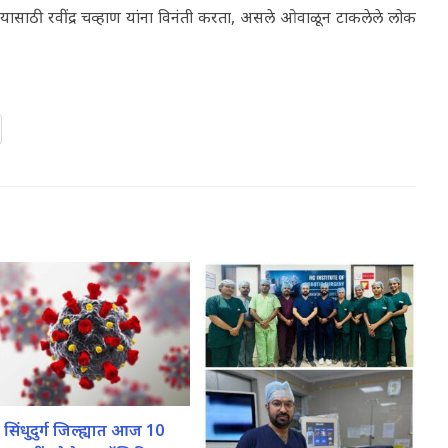
 घेण्यासाठी रवींद्र चव्हाण यांना विनंती करता, असले ओवाळून टाकलेले लोक
सिंधुदुर्ग जिल्ह्यात आज 10