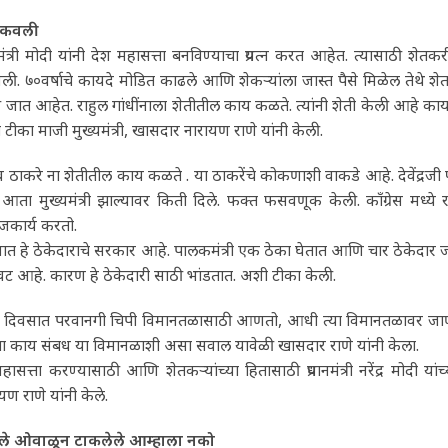
कवली
ानमंत्री मोदी यांनी देश महासत्ता बनविण्याचा प्रयत्न करत आहेत. त्यासाठी श
. ७०वर्षाचे कायदे मोडित काढले आणि शेकऱ्यांला जास्त पैसे मिळेल तेथे 
 जात आहेत. राहुल गांधींनाला शेतीतील काय कळते. त्यांनी शेती केली आहे क
टीका माजी मुख्यमंत्री, खासदार नारायण राणे यांनी केली.
व ठाकरे ना शेतीतील काय कळते . या ठाकरेंचे कोकणाशी वाकडे आहे. देवेंद्रजी फडण
 आता मुख्यमंत्री झाल्यावर किती दिले. फक्त फसवणूक केली. काँग्रेस मध्
जकार्य करतो.
यात हे ठेकेदाराचे सरकार आहे. पालकमंत्री एक ठेका घेतात आणि चार ठेकेदार ज
वट आहे. कारण हे ठेकेदारी साठी भांडतात. अशी टीका केली.
दिवसात परवानगी चिपी विमानतळासाठी आणतो, आधी त्या विमानतळावर जाणार रस
चा काय संबध या विमानळाशी असा सवाल यावेळी खासदार राणे यांनी केला.
हासत्ता करण्यासाठी आणि शेतकऱ्यांच्या हितासाठी प्रधानमंत्री नरेंद्र 
यण राणे यांनी केले.
े ओवाळून टाकलेले आम्हाला नको