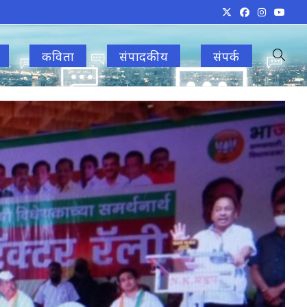
कविता
संपादकीय
संपर्क
Toggle
websit
search