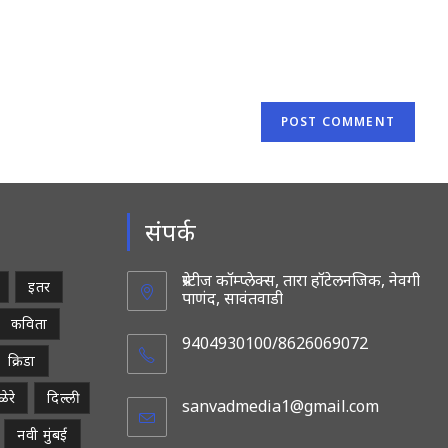
website
URL
(optional)
संपर्क
प्रेस्टीज कॉम्प्लेक्स, तारा हॉटेलनजिक, नेवगी
इतर
पाणंद, सावंतवाडी
कविता
9404930100/8626069072
क्रिडा
ेरे
दिल्ली
sanvadmedia1@gmail.com
Opens
in
नवी मुंबई
your