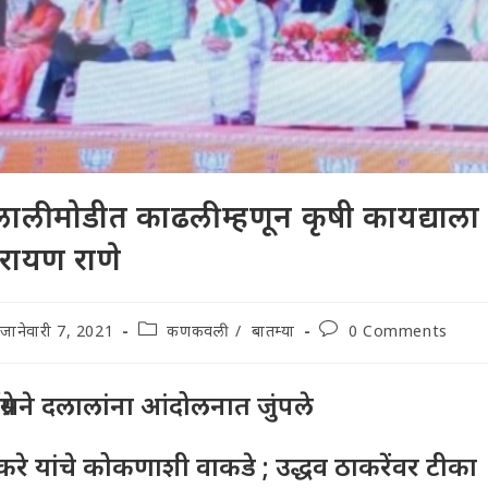
ाली मोडीत काढली म्हणून कृषी कायद्याला 
रायण राणे
t
Post
Post
जानेवारी 7, 2021
कणकवली
/
बातम्या
0 Comments
lished:
category:
comments:
ग्रेसने दलालांना आंदोलनात जुंपले
करे यांचे कोकणाशी वाकडे ; उद्धव ठाकरेंवर टीका