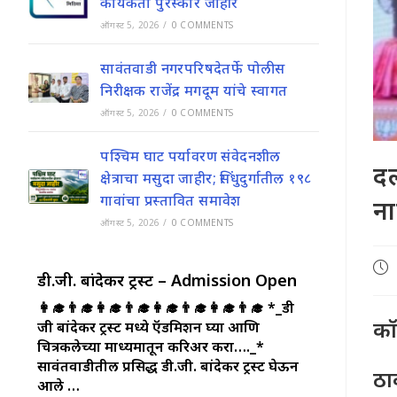
कार्यकर्ता पुरस्कार जाहीर
ऑगस्ट 5, 2026
/
0 COMMENTS
सावंतवाडी नगरपरिषदेतर्फे पोलीस
निरीक्षक राजेंद्र मगदूम यांचे स्वागत
ऑगस्ट 5, 2026
/
0 COMMENTS
पश्चिम घाट पर्यावरण संवेदनशील
दल
क्षेत्राचा मसुदा जाहीर; सिंधुदुर्गातील १९८
गावांचा प्रस्तावित समावेश
ना
ऑगस्ट 5, 2026
/
0 COMMENTS
Pos
डी.जी. बांदेकर ट्रस्ट – Admission Open
pub
👩‍🎓👨‍🎓👩‍🎓👨‍🎓👩‍🎓👨‍🎓👩‍🎓👨‍🎓
*_डी
कॉ
जी बांदेकर ट्रस्ट मध्ये ऍडमिशन घ्या आणि
चित्रकलेच्या माध्यमातून करिअर करा…._*
सावंतवाडीतील प्रसिद्ध डी.जी. बांदेकर ट्रस्ट घेऊन
ठा
आले …