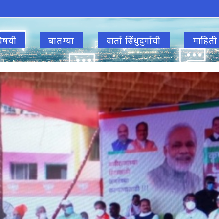
िषयी
बातम्या
वार्ता सिंधुदुर्गाची
माहिती