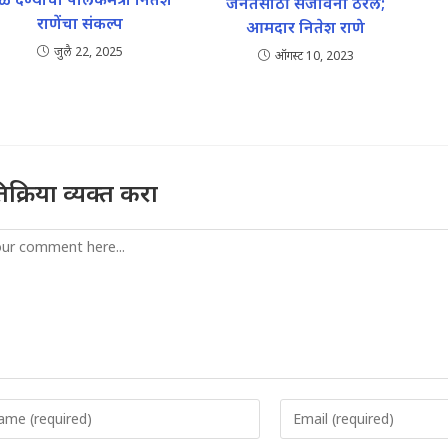
जनतेसाठी संजीवनी ठरेल;
राणेंचा संकल्प
आमदार नितेश राणे
जुलै 22, 2025
ऑगस्ट 10, 2023
तिक्रिया व्यक्त करा
mment
er
Enter
r
your