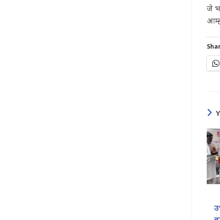
जे भ
आम्
Shar
उ
ब