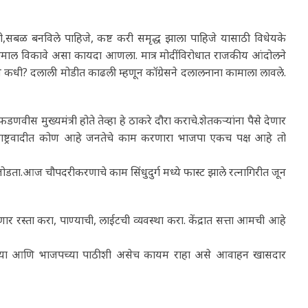
ेतकरी,सबळ बनविले पाहिजे, कष्ट करी समृद्ध झाला पाहिजे यासाठी विधेयके
शेतमाल विकावे असा कायदा आणला. मात्र मोदींविरोधात राजकीय आंदोलने
ाय कधी? दलाली मोडीत काढली म्हणून कॉग्रेसने दलालनाना कामाला लावले.
वीस मुख्यमंत्री होते तेव्हा हे ठाकरे दौरा कराचे.शेतकऱ्यांना पैसे देणार
ये राष्ट्रवादीत कोण आहे जनतेचे काम करणारा भाजपा एकच पक्ष आहे तो
ोडता.आज चौपदरीकरणाचे काम सिंधुदुर्ग मध्ये फास्ट झाले रत्नागिरीत जून
्ता करा, पाण्याची, लाईटची व्यवस्था करा. केंद्रात सत्ता आमची आहे
मोदी यांच्या आणि भाजपच्या पाठीशी असेच कायम राहा असे आवाहन खासदार