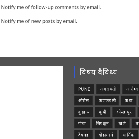
me
email
Notify me of follow-up comments by email.
address
rname
to
Notify me of new posts by email.
comment
ment
विषय वैविध्य
PUNE
अमरावती
आरोग्य
ओरोस
कणकवली
कथा
कुडाळ
कृषी
कोल्हापूर
गोवा
चिपळून
ठाणे
तळ
देवगड
दोडामार्ग
धार्मिक