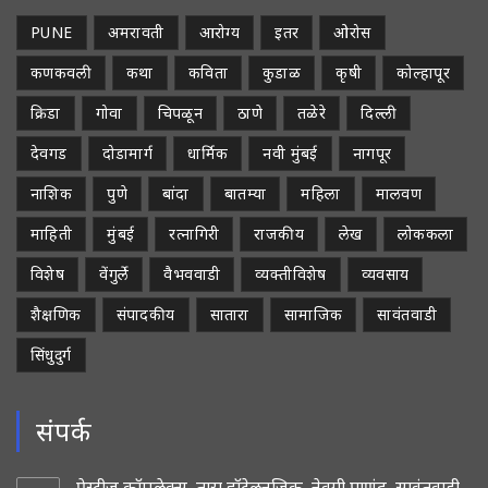
PUNE
अमरावती
आरोग्य
इतर
ओरोस
कणकवली
कथा
कविता
कुडाळ
कृषी
कोल्हापूर
क्रिडा
गोवा
चिपळून
ठाणे
तळेरे
दिल्ली
देवगड
दोडामार्ग
धार्मिक
नवी मुंबई
नागपूर
नाशिक
पुणे
बांदा
बातम्या
महिला
मालवण
माहिती
मुंबई
रत्नागिरी
राजकीय
लेख
लोककला
विशेष
वेंगुर्ले
वैभववाडी
व्यक्तीविशेष
व्यवसाय
शैक्षणिक
संपादकीय
सातारा
सामाजिक
सावंतवाडी
सिंधुदुर्ग
संपर्क
प्रेस्टीज कॉम्प्लेक्स, तारा हॉटेलनजिक, नेवगी पाणंद, सावंतवाडी