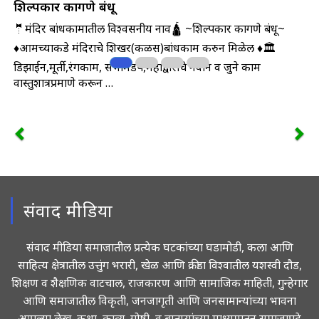
शिल्पकार कागणे बंधू
🤵मंदिर बांधकामातील विश्वसनीय नाव🛕 ~शिल्पकार कागणे बंधू~
♦आमच्याकडे मंदिराचे शिखर(कळस)बांधकाम करुन मिळेल ♦🏛️
डिझाईन,मूर्ती,रंगकाम, सभामंडप,महाद्वाराचे नवीन व जुने काम
वास्तुशात्रप्रमाणे करून …
संवाद मीडिया
संवाद मीडिया समाजातील प्रत्येक घटकांच्या घडामोडी, कला आणि
साहित्य क्षेत्रातील उत्तुंग भरारी, खेळ आणि क्रीडा विश्वातील यशस्वी दौड,
शिक्षण व शैक्षणिक वाटचाल, राजकारण आणि सामाजिक माहिती, गुन्हेगार
आणि समाजातील विकृती, जनजागृती आणि जनसामान्यांच्या भावना
आपल्या लेख, कथा, काव्य, गोष्टी, व बातम्यांच्या माध्यमातून समाजापुढे