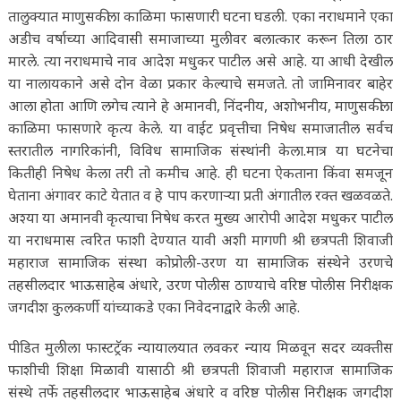
तालुक्यात माणुसकीला काळिमा फासणारी घटना घडली. एका नराधमाने एका
अडीच वर्षाच्या आदिवासी समाजाच्या मुलीवर बलात्कार करून तिला ठार
मारले. त्या नराधमाचे नाव आदेश मधुकर पाटील असे आहे. या आधी देखील
या नालायकाने असे दोन वेळा प्रकार केल्याचे समजते. तो जामिनावर बाहेर
आला होता आणि लगेच त्याने हे अमानवी, निंदनीय, अशोभनीय, माणुसकीला
काळिमा फासणारे कृत्य केले. या वाईट प्रवृत्तीचा निषेध समाजातील सर्वच
स्तरातील नागरिकांनी, विविध सामाजिक संस्थांनी केला.मात्र या घटनेचा
कितीही निषेध केला तरी तो कमीच आहे. ही घटना ऐकताना किंवा समजून
घेताना अंगावर काटे येतात व हे पाप करणाऱ्या प्रती अंगातील रक्त खळवळते.
अश्या या अमानवी कृत्याचा निषेध करत मुख्य आरोपी आदेश मधुकर पाटील
या नराधमास त्वरित फाशी देण्यात यावी अशी मागणी श्री छत्रपती शिवाजी
महाराज सामाजिक संस्था कोप्रोली-उरण या सामाजिक संस्थेने उरणचे
तहसीलदार भाऊसाहेब अंधारे, उरण पोलीस ठाण्याचे वरिष्ठ पोलीस निरीक्षक
जगदीश कुलकर्णी यांच्याकडे एका निवेदनाद्वारे केली आहे.
पीडित मुलीला फास्टट्रॅक न्यायालयात लवकर न्याय मिळवून सदर व्यक्तीस
फाशीची शिक्षा मिळावी यासाठी श्री छत्रपती शिवाजी महाराज सामाजिक
संस्थे तर्फे तहसीलदार भाऊसाहेब अंधारे व वरिष्ठ पोलीस निरीक्षक जगदीश