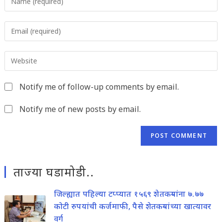
your
name
Enter
or
your
username
email
to
Enter
address
comment
your
to
website
comment
Notify me of follow-up comments by email.
URL
(optional)
Notify me of new posts by email.
ताज्या घडामोडी..
जिल्ह्यात पहिल्या टप्प्यात १५६९ शेतकऱ्यांना ७.७७
कोटी रुपयांची कर्जमाफी, पैसे शेतकऱ्यांच्या खात्यावर
वर्ग