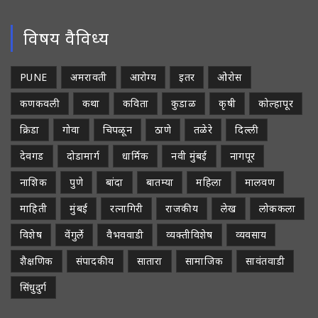
विषय वैविध्य
PUNE
अमरावती
आरोग्य
इतर
ओरोस
कणकवली
कथा
कविता
कुडाळ
कृषी
कोल्हापूर
क्रिडा
गोवा
चिपळून
ठाणे
तळेरे
दिल्ली
देवगड
दोडामार्ग
धार्मिक
नवी मुंबई
नागपूर
नाशिक
पुणे
बांदा
बातम्या
महिला
मालवण
माहिती
मुंबई
रत्नागिरी
राजकीय
लेख
लोककला
विशेष
वेंगुर्ले
वैभववाडी
व्यक्तीविशेष
व्यवसाय
शैक्षणिक
संपादकीय
सातारा
सामाजिक
सावंतवाडी
सिंधुदुर्ग