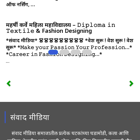
ऑफ नर्सिंग, …
महर्षी कर्वे महिला महाविद्यालय – 𝙳𝚒𝚙𝚕𝚘𝚖𝚊 𝚒𝚗
𝚃𝚎𝚡𝚝𝚒𝚕𝚎 & Fashion Designing
*संवाद मीडिया*
👗👗👗👗👗👗👗👗👗
*प्रवेश सुरू ! प्रवेश सुरू ! प्रवेश
सुरू*
*𝙼𝚊𝚔𝚎 𝚢𝚘𝚞𝚛 𝙿𝚊𝚜𝚜𝚒𝚘𝚗 𝚈𝚘𝚞𝚛 𝙿𝚛𝚘𝚏𝚎𝚜𝚜𝚒𝚘𝚗…*
*𝙲𝚊𝚛𝚎𝚎𝚛 𝚒𝚗 𝙵𝚊𝚜𝚑𝚒𝚘𝚗 𝙳𝚎𝚜𝚒𝚐𝚗𝚒𝚗𝚐…*
…
संवाद मीडिया
संवाद मीडिया समाजातील प्रत्येक घटकांच्या घडामोडी, कला आणि