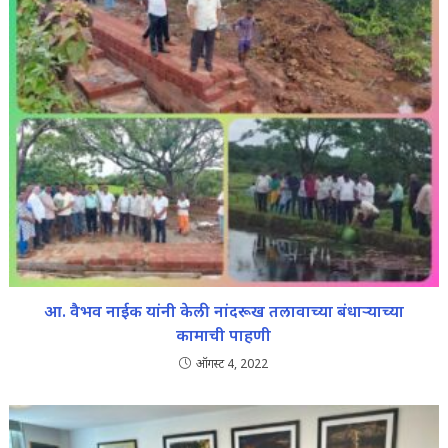
आ. वैभव नाईक यांनी केली नांदरूख तलावाच्या बंधाऱ्याच्या
कामाची पाहणी
ऑगस्ट 4, 2022