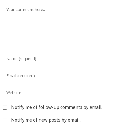
Comment
Enter
your
name
Enter
or
your
username
email
to
Enter
address
comment
your
to
website
comment
Notify me of follow-up comments by email.
URL
(optional)
Notify me of new posts by email.