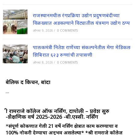
राजस्थानमधील रंगप्रक्रिया उद्योग प्रदुषणबंदीच्या
विळख्यात अडकल्याने विट्यातील यंत्रमाग उद्योग ठप्प
ऑगस्ट 9, 2026
/
0 COMMENTS
पालकमंत्री नितेश राणेंच्या संकल्पनेतील मेगा मेडिकल
शिबिरात ६२३ रुग्णांची तपासणी
ऑगस्ट 8, 2026
/
0 COMMENTS
बेलिफ द किचन, बांदा
…
श्री रामराजे कॉलेज ऑफ नर्सिंग, दापोली – प्रवेश सुरु
-शैक्षणिक वर्ष 2025-2026 -बी.एस्सी. नर्सिंग
*
संपूर्ण कोकणात गेली 21 वर्षे नर्सिंग क्षेत्रात काम करण्याचा व
100% नोकरी देण्याचा अनुभव असलेल्या*
*श्री रामराजे कॉलेज