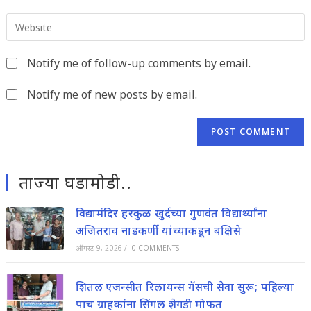
email
to
Enter
address
comment
your
to
website
comment
Notify me of follow-up comments by email.
URL
(optional)
Notify me of new posts by email.
ताज्या घडामोडी..
विद्यामंदिर हरकुळ खुर्दच्या गुणवंत विद्यार्थ्यांना
अजितराव नाडकर्णी यांच्याकडून बक्षिसे
ऑगस्ट 9, 2026
/
0 COMMENTS
शितल एजन्सीत रिलायन्स गॅसची सेवा सुरू; पहिल्या
पाच ग्राहकांना सिंगल शेगडी मोफत