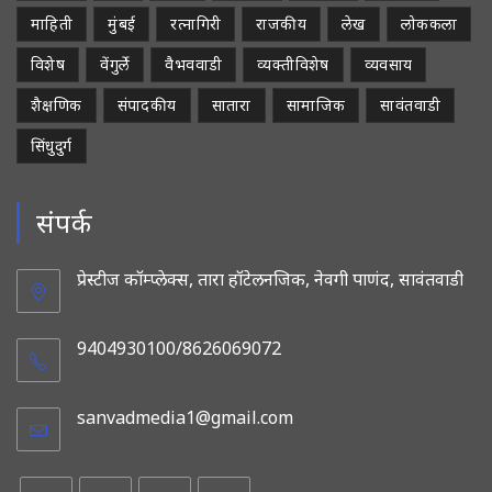
माहिती
मुंबई
रत्नागिरी
राजकीय
लेख
लोककला
विशेष
वेंगुर्ले
वैभववाडी
व्यक्तीविशेष
व्यवसाय
शैक्षणिक
संपादकीय
सातारा
सामाजिक
सावंतवाडी
सिंधुदुर्ग
संपर्क
प्रेस्टीज कॉम्प्लेक्स, तारा हॉटेलनजिक, नेवगी पाणंद, सावंतवाडी
9404930100/8626069072
sanvadmedia1@gmail.com
Opens
in
your
application