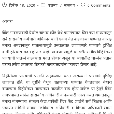
Post
Post
Post
डिसेंबर 18, 2020
बातम्या
/
मालवण
0 Comments
published:
category:
comments:
आचरा
चिंदर गावठणवाडी येथील चांभार कोंड येथे ग्रामपंचायत चिंदर च्या माध्यमातून
सर्व शासकीय कर्मचारी अधिकार यांनी एकत्र येत वाहणाऱ्या पाण्यात वनराई
बंधारा श्रमदानातून घातला.यामुळे उन्हाळ्यात जाणवणारे पाण्याचे दुर्भिक्ष
कमी होण्यास मदत होणार आहे. या बंधाऱ्यामुळे या परीसरातील विहिरीच्या
पाण्याची पातळी वाढण्यास मदत होणार असून या भागातील चाळीस पन्नास
घरांना तसेच लगतच्या शेतकरी बागायतदारांना फायदा होणार आहे.
विहीरीच्या पाण्याची पातळी उन्हाळ्यात घटत असल्याने पाण्याचे दुर्भिक्ष
जाणवत होते. या दृष्टीने येथून वाहणाऱ्या पाण्यात येवढ्यातच बंधारा
बांधल्यास विहीरीच्या पाण्याच्या पातळीत वाढ होऊ शकेल या हेतूने चिंदर
ग्रामपंचायत मार्फत शासकीय अधिकारी व कर्मचारी एकत्र करत श्रमदानातून
बंधारा बांधण्याचा संकल्प केला,यावेळी चिंदर केंद्र शाळेचे सर्व शिक्षक आणि
पंचायत समिती सायक गटविकास अधिकारी व विस्तार अधिकारी श्याम