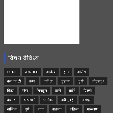
विषय वैविध्य
PUNE
अमरावती
आरोग्य
इतर
ओरोस
कणकवली
कथा
कविता
कुडाळ
कृषी
कोल्हापूर
क्रिडा
गोवा
चिपळून
ठाणे
तळेरे
दिल्ली
देवगड
दोडामार्ग
धार्मिक
नवी मुंबई
नागपूर
नाशिक
पुणे
बांदा
बातम्या
महिला
मालवण