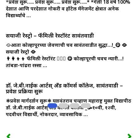
*
प्रवेश सुरू….. प्रवेश सुरू….. प्रवेश सुरू…..*
*गेली 18 वर्षे 100%
देशात आणि परदेशात नोकरी व हॉटेल मॅनेजमेंट क्षेत्रात अनेक
विद्यार्थ्यांचे …
सयाजी रेस्ट्रो – फॅमिली रेस्टॉरंट सावंतवाडी
🥘
आता कोल्हापूरच्या जेवणाची चव सावंतवाडीत सुद्धा…!_😋
🥘
सयाजी रेस्ट्रो 🥘
👨‍👩‍👦‍👦 फॅमिली रेस्टॉरंट 👩‍❤️‍👨
😋 कोल्हापूरची चवच न्यारी…!
तांबडा-पांढरा रस्सा …
डॉ. जे.बी.नाईक आर्टस् अँड कॉमर्स कॉलेज, सावंतवाडी –
प्रवेश प्रक्रिया सुरू
⚛️प्रवेश मार्गदर्शन सुरू⚛️
यशवंतराव चव्हाण महाराष्ट्र मुक्त विद्यापीठ
डॉ. जे.बी.नाईक आर्टस् अँड कॉमर्स कॉलेज
_🥳१०वी, १२वी,
पदवीधर विद्यार्थी, नोकरदार, व्यावसायिक …