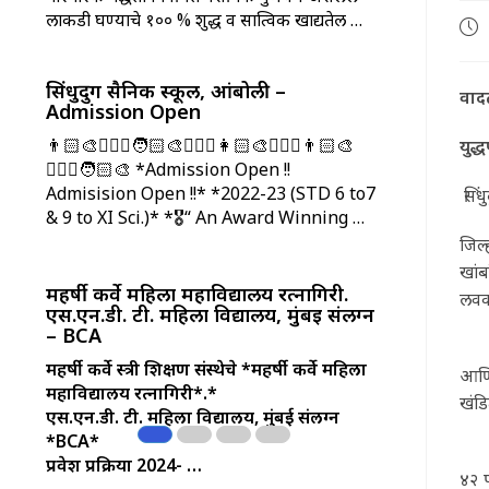
लाकडी घण्याचे १०० % शुद्ध व सात्विक खाद्यतेल …
Pos
pub
सिंधुदुर्ग सैनिक स्कूल, आंबोली –
वाद
Admission Open
👨🏻‍🎨🧑🏻‍✈️🧑🏻‍🎨👩🏻‍✈️👩🏻‍🎨🧑🏻‍✈️👨🏻‍🎨
युद्
👩🏻‍✈️🧑🏻‍🎨 *Admission Open !!
Admisision Open !!* *2022-23 (STD 6 to7
सिंध
& 9 to XI Sci.)* *🎖️“ An Award Winning …
जिल्
खांब
महर्षी कर्वे महिला महाविद्यालय रत्नागिरी.
लवकर
एस.एन.डी. टी. महिला विद्यालय, मुंबई संलग्न
– BCA
जिल्
महर्षी कर्वे स्त्री शिक्षण संस्थेचे
*महर्षी कर्वे महिला
आणि
महाविद्यालय रत्नागिरी*.*
खंड
एस.एन.डी. टी. महिला विद्यालय, मुंबई संलग्न
*BCA*
परि
प्रवेश प्रक्रिया 2024- …
४२ प