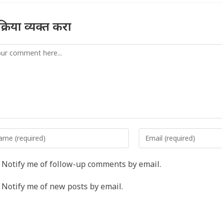
तिक्रिया व्यक्त करा
mment
er
Enter
r
your
me
email
Notify me of follow-up comments by email.
address
rname
to
Notify me of new posts by email.
comment
ment