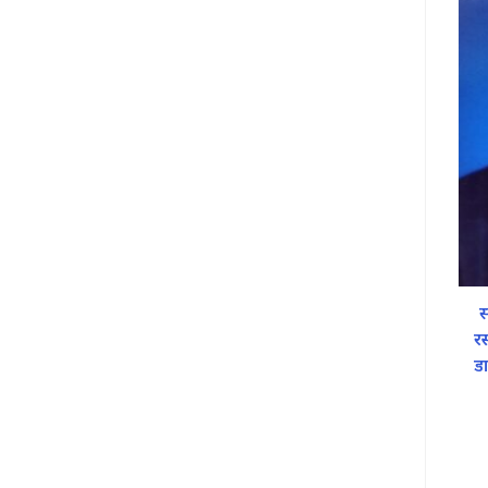
स
रस
डा