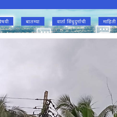
िषयी
बातम्या
वार्ता सिंधुदुर्गाची
माहिती