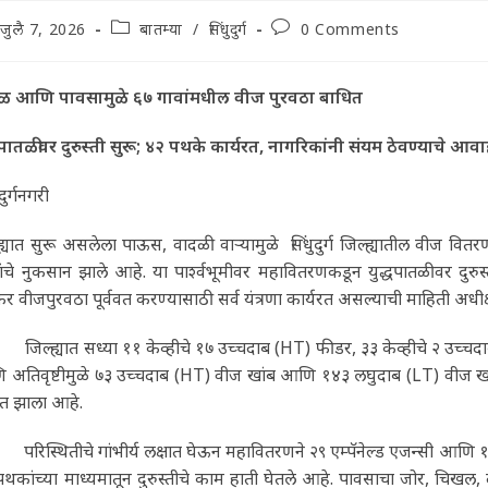
t
Post
Post
जुलै 7, 2026
बातम्या
/
सिंधुदुर्ग
0 Comments
lished:
category:
comments:
ळ आणि पावसामुळे ६७ गावांमधील वीज पुरवठा बाधित
धपातळीवर दुरुस्ती सुरू; ४२ पथके कार्यरत, नागरिकांनी संयम ठेवण्याचे आव
ुदुर्गनगरी
ह्यात सुरू असलेला पाऊस, वादळी वाऱ्यामुळे सिंधुदुर्ग जिल्ह्यातील वीज 
ांचे नुकसान झाले आहे. या पार्श्वभूमीवर महावितरणकडून युद्धपातळीवर दुरु
 वीजपुरवठा पूर्ववत करण्यासाठी सर्व यंत्रणा कार्यरत असल्याची माहिती अधीक्षक
ह्यात सध्या ११ केव्हीचे १७ उच्चदाब (HT) फीडर, ३३ केव्हीचे २ उच्चदाब 
 अतिवृष्टीमुळे ७३ उच्चदाब (HT) वीज खांब आणि १४३ लघुदाब (LT) वीज खां
ित झाला आहे.
स्थितीचे गांभीर्य लक्षात घेऊन महावितरणने २९ एम्पॅनेल्ड एजन्सी आण
थकांच्या माध्यमातून दुरुस्तीचे काम हाती घेतले आहे. पावसाचा जोर, चिखल,