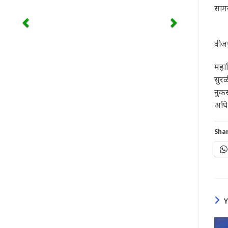
साम
अनेक
वीजप
महा
सुरळ
नुक
अधिक
Shar