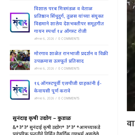
विशाल परब मित्रमंडळ व वेताळ
प्रतिष्ठान सिंधुदुर्ग, तुळस यांच्या संयुक्त
विद्यमाने शालेय देशभक्तीपर समूहगीत
गायन स्पर्धा १४ ऑगस्ट रोजी
ऑगस्ट 6, 2026
/
0 COMMENTS
मोरगाव शाळेत रानभाजी प्रदर्शन व विक्री
उपक्रमास उत्स्फूर्त प्रतिसाद
ऑगस्ट 6, 2026
/
0 COMMENTS
१६ ऑगस्टपूर्वी एलपीजी ग्राहकांनी ई-
केवायसी पूर्ण करावे
ऑगस्ट 6, 2026
/
0 COMMENTS
सुनंदाई कृषी उद्योग – कुडाळ
वा
&*🫘🫘 सुनंदाई कृषी उद्योग* 🫘🫘 *आमच्याकडे
पारंपरिक पद्धतीने निर्मित नैसर्गिक गुणधर्म असलेले