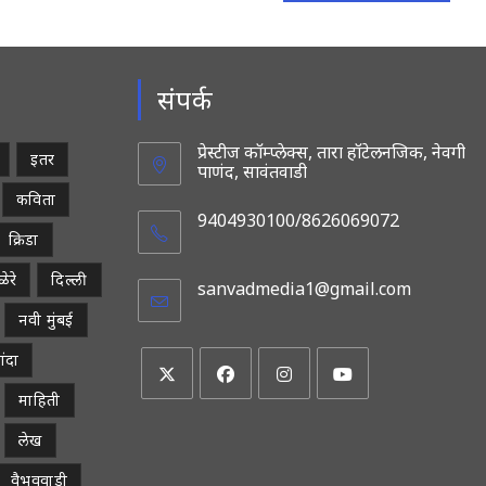
संपर्क
प्रेस्टीज कॉम्प्लेक्स, तारा हॉटेलनजिक, नेवगी
इतर
पाणंद, सावंतवाडी
कविता
9404930100/8626069072
क्रिडा
ेरे
दिल्ली
sanvadmedia1@gmail.com
Opens
in
नवी मुंबई
your
applicatio
ांदा
माहिती
Opens
Opens
Opens
Opens
in
in
in
in
लेख
a
a
a
a
वैभववाडी
new
new
new
new