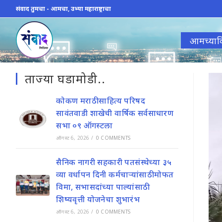
Skip
संवाद तुमचा - आमचा, उभ्या महाराष्ट्राचा
to
content
आमच्याव
ताज्या घडामोडी..
कोकण मराठी साहित्य परिषद
सावंतवाडी शाखेची वार्षिक सर्वसाधारण
सभा ०९ ऑगस्टला
ऑगस्ट 6, 2026
/
0 COMMENTS
सैनिक नागरी सहकारी पतसंस्थेच्या ३५
व्या वर्धापन दिनी कर्मचाऱ्यांसाठी मोफत
विमा, सभासदांच्या पाल्यांसाठी
शिष्यवृत्ती योजनेचा शुभारंभ
ऑगस्ट 6, 2026
/
0 COMMENTS