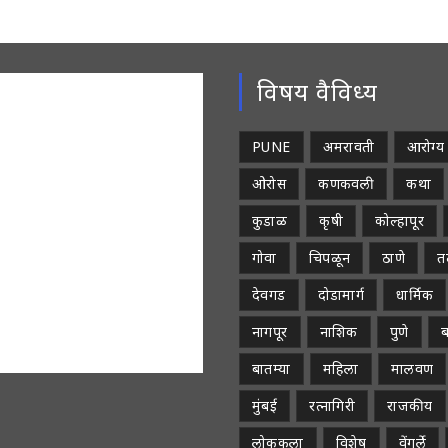
विषय वैविध्य
PUNE
अमरावती
आरोग्य
ओरोस
कणकवली
कथा
कुडाळ
कृषी
कोल्हापूर
गोवा
चिपळून
ठाणे
तळ
देवगड
दोडामार्ग
धार्मिक
नागपूर
नाशिक
पुणे
ब
बातम्या
महिला
मालवण
मुंबई
रत्नागिरी
राजकीय
लोककला
विशेष
वेंगुर्ले