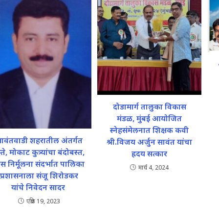
दोडामार्ग तालुका विकास
मंडळ, मुंबई आयोजित
स्नेहसंमेलनात शिक्षक कवी
ावंतवाडी शहरातील अंतर्गत
श्री.विजय अर्जुन सावंत यांचा
्ते, मोकाट कुत्र्यांचा बंदोबस्त,
ह्रदय सत्कार
स निर्मूलना संदर्भात पालिका
मार्च 4, 2024
प्रशासनाला संजू शिरोडकर
यांचे निवेदन सादर
एप्रिल 19, 2023