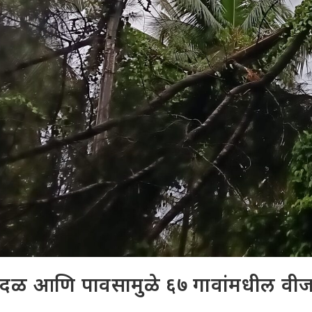
दळ आणि पावसामुळे ६७ गावांमधील वीज