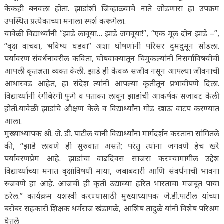
केकही बनवला होता. झाडांशी जिव्हाळ्याचे नाते जोडणारा हा उपक्रम
उपस्थित प्रत्येकाच्या मनाला स्पर्श करून गेला.
यावेळी विद्यार्थ्यांनी “झाडे लावूया… झाडे जगवूया!”, “एक मूल दोन झाडे –”,
“वृक्ष वाचवा, भविष्य घडवा” अशा घोषणांनी परिसर दुमदुमून सोडला.
पर्यावरण संवर्धनावरील कविता, घोषवाक्यातून चिमुकल्यांनी निसर्गाविषयीची
आपली कृतज्ञता व्यक्त केली. झाडे ही केवळ सजीव नसून आपल्या जीवनाची
आधारवड आहेत, हा संदेश त्यांनी आपल्या कृतीतून प्रभावीपणे दिला.
विद्यार्थ्यांनी रंगीबेरंगी फुगे व पताका लावून झाडांची आकर्षक सजावट केली
होती.यावेळी झाडांचे औक्षण केले व विद्यार्थ्यांना गोड खाऊ वाटप करण्यात
आला.
मुख्याध्यापक श्री. जे. डी. पाटील यांनी विद्यार्थ्यांना मार्गदर्शन करताना सांगितले
की, “झाडे लावणे ही सुरुवात असते; परंतु त्यांना जगवणे हेच खरे
पर्यावरणप्रेम आहे. झाडांचा वाढदिवस साजरा करण्यामागील उद्देश
विद्यार्थ्यांच्या मनात वृक्षांविषयी माया, जबाबदारी आणि संवर्धनाची भावना
रुजवणे हा आहे. आजची ही कृती उद्याच्या हरित भारताचा मजबूत पाया
ठरेल.” कार्यक्रम यशस्वी करण्यासाठी मुख्याध्यापक जे.डी.पाटील यांच्या
बरोबर सहकारी शिक्षक धर्मराज खंडागळे, आशिष तांदुळे यांनी विशेष परिश्रम
घेतले