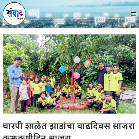
Skip
to
content
घारपी शाळेत झाडांचा वाढदिवस साजरा
करून कृषीदिन साजरा