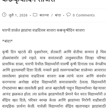
Post
Post
Post
जुलै 1, 2026
बातम्या
/
बांदा
0 Comments
published:
category:
comments:
घारपी शाळेत झाडांचा वाढदिवस साजरा करून कृषीदिन साजरा
*बांदा*
कृषी दिन म्हटले की वृक्षारोपण, शेतकरी आणि शेतीचा सन्मान हे चित्र
डोळ्यांसमोर उभे राहते. मात्र सावंतवाडी तालुक्यातील जिल्हा परिषद
प्राथमिक शाळा, घारपी येथील विद्यार्थ्यांनी यावर्षी कृषी दिनाला एक वेगळीच
आणि हृदयस्पर्शी दिशा दिली. नव्याने झाडे लावण्याबरोबर शाळेच्या आवारात
लावलेल्या झाडांचा वाढदिवस साजरा करून त्यांचे जतन आणि संवर्धन
करण्याचा अनोखा संदेश विद्यार्थ्यांनी समाजासमोर ठेवला. विद्यार्थ्यांनी
रोपट्यांच्या रूपात लावलेली झाडे आज बहरलेली पाहून विद्यार्थ्यांच्या चेहऱ्यावर
आनंद झळकत होता. त्या प्रत्येक झाडाभोवती प्रेमाने फेर धरत विद्यार्थ्यांनी त
सेंद्रिय खत दिले, परिसर स्वच्छ केला आणि झाडांच्या निरोगी वाढीसाठी
सामूहिक प्रार्थना केली. यावेळी विद्यार्थ्यांना सेंद्रिय खतापासून झाडांसाठी