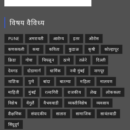
विषय वैविध्य
PUNE
अमरावती
आरोग्य
इतर
ओरोस
कणकवली
कथा
कविता
कुडाळ
कृषी
कोल्हापूर
क्रिडा
गोवा
चिपळून
ठाणे
तळेरे
दिल्ली
देवगड
दोडामार्ग
धार्मिक
नवी मुंबई
नागपूर
नाशिक
पुणे
बांदा
बातम्या
महिला
मालवण
माहिती
मुंबई
रत्नागिरी
राजकीय
लेख
लोककला
विशेष
वेंगुर्ले
वैभववाडी
व्यक्तीविशेष
व्यवसाय
शैक्षणिक
संपादकीय
सातारा
सामाजिक
सावंतवाडी
सिंधुदुर्ग