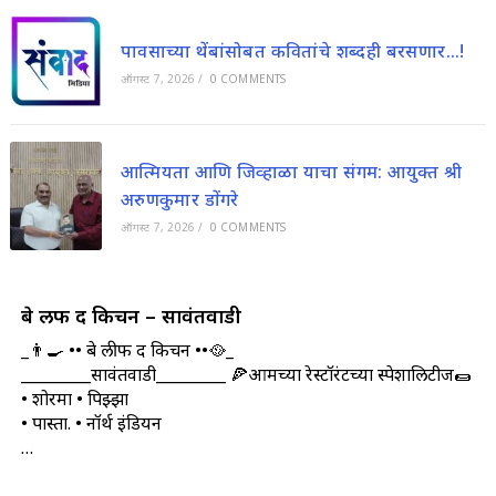
पावसाच्या थेंबांसोबत कवितांचे शब्दही बरसणार…!
ऑगस्ट 7, 2026
/
0 COMMENTS
आत्मियता आणि जिव्हाळा याचा संगम: आयुक्त श्री
अरुणकुमार डोंगरे
ऑगस्ट 7, 2026
/
0 COMMENTS
बे लीफ द किचन – सावंतवाडी
_👨‍🍳 •• बे लीफ द किचन ••🥘_
_________सावंतवाडी_________ 🍕आमच्या रेस्टॉरंटच्या स्पेशालिटीज🌯
• शोरमा • पिझ्झा
• पास्ता. • नॉर्थ इंडियन
…