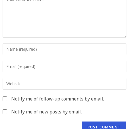
Enter
your
name
Enter
or
your
username
email
to
Enter
address
comment
your
to
website
comment
Notify me of follow-up comments by email.
URL
(optional)
Notify me of new posts by email.