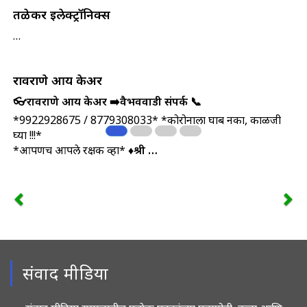
तळेकर इलेक्ट्रॉनिक्स
…
रावराणे आय केअर
👓रावराणे आय केअर ➡️वैभववाडी
संपर्क 📞
*9922928675 / 8779308033* *कोरोनाला घाबरू नका, काळजी
घ्या !!!*
*आपणच आपले रक्षक व्हा* ♦
श्री …
संवाद मीडिया