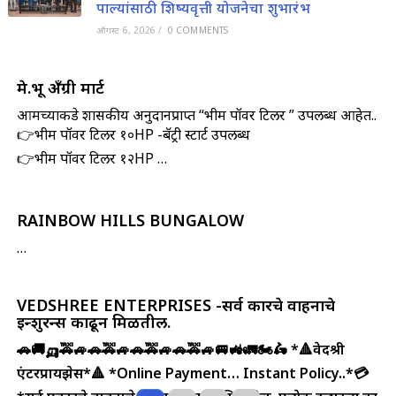
पाल्यांसाठी शिष्यवृत्ती योजनेचा शुभारंभ
ऑगस्ट 6, 2026
/
0 COMMENTS
मे.प्रभू अँग्री मार्ट
आमच्याकडे शासकीय अनुदानप्राप्त “भीम पॉवर टिलर ” उपलब्ध आहेत..
👉भीम पॉवर टिलर १०HP -बॅट्री स्टार्ट उपलब्ध
👉भीम पॉवर टिलर १२HP …
RAINBOW HILLS BUNGALOW
…
VEDSHREE ENTERPRISES -सर्व प्रकारचे वाहनाचे
इन्शुरन्स काढून मिळतील.
🚗🚚🛺🚕🚙🚗🚕🚙🚗🚕🚙🚗🚕🚙🚐🚜🚛🏍️🛵
*🔺वेदश्री
एंटरप्रायझेस*🔺
*Online Payment… Instant Policy..*💳