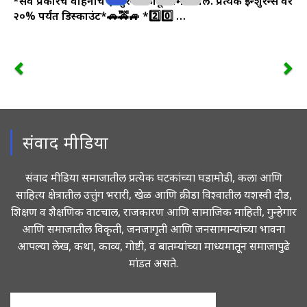
*सर्व प्रकारचे वाहनाचे इन्शुरन्स काढून मिळतील. प्रत्येक इन्शुरन्स वर
२०% पर्यंत डिस्काउंट*🚗🚕🚙
*2️⃣0️⃣ …
संवाद मीडिया
संवाद मीडिया समाजातील प्रत्येक घटकांच्या घडामोडी, कला आणि
साहित्य क्षेत्रातील उत्तुंग भरारी, खेळ आणि क्रीडा विश्वातील यशस्वी दौड,
शिक्षण व शैक्षणिक वाटचाल, राजकारण आणि सामाजिक माहिती, गुन्हेगार
आणि समाजातील विकृती, जनजागृती आणि जनसामान्यांच्या भावना
आपल्या लेख, कथा, काव्य, गोष्टी, व बातम्यांच्या माध्यमातून समाजापुढे
मांडत असते.