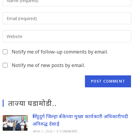
your
name
Enter
or
your
username
email
to
Enter
address
comment
your
to
website
comment
Notify me of follow-up comments by email.
URL
(optional)
Notify me of new posts by email.
ताज्या घडामोडी..
सिंधुदुर्ग जिल्हा बँकेच्या मुख्य कार्यकारी अधिकारीपदी
अनिरुद्ध देसाई
ऑगस्ट 7, 2026
/
0 COMMENTS