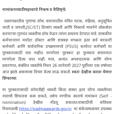
नामांकनासाठी महत्त्वाचे निकष व वैशिष्ट्ये:
तळागाळातील गुणांचा शोध; समाजातील वंचित घटक, महिला, अनुसूचित
जाती व जमाती,(SC/ST) दिव्यांग व्यक्ती आणि निस्वार्थ भावनेने लोकसेवा
करणाऱ्या गुणवंत व्यक्तींचा शोध घेऊन त्यांना प्राधान्य देण्यात यावे. शासकीय
कर्मचाऱ्यांना मर्यादा: डॉक्टर आणि शास्त्रज्ञ वगळता इतर सर्व सरकारी
कर्मचारी आणि सार्वजनिक उपक्रमामध्ये (PSUS) कार्यरत कर्मचारी या
पुरस्कारासाठी पात्र नाहीत. मरणोत्तर पुरस्कर: हा पुरस्कार सामान्यतः
मरणोत्तर दिला जात नाही. मात्र, अत्यंत अपवादात्मक आणि योग्य
प्रकरणात, संबंधित व्यक्तीचे निधन 26 जानेवारी 2027 पूर्वीच्या एक वर्षाच्या
आत झाले असल्यास विचार केला जाऊ शकतो.
स्वतः देखील करता येणार
शिफारस:
या पुरस्कारासाठी कोणतीही व्यक्ती किंवा संस्था इतर योग्य व्यक्तीच्या
नावाची शिफारस करू शकते, तसेच नागरिक स्वतःचे नामांकन (Self -
nomination) देखील नोंदवू शकतात.यासाठीची सविस्तर
नियमावली
https://padmaawards.gov.in
या संकेतस्थळावर उपलब्ध