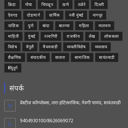
क्रिडा
गोवा
चिपळून
ठाणे
तळेरे
दिल्ली
देवगड
दोडामार्ग
धार्मिक
नवी मुंबई
नागपूर
नाशिक
पुणे
बांदा
बातम्या
महिला
मालवण
माहिती
मुंबई
रत्नागिरी
राजकीय
लेख
लोककला
विशेष
वेंगुर्ले
वैभववाडी
व्यक्तीविशेष
व्यवसाय
शैक्षणिक
संपादकीय
सातारा
सामाजिक
सावंतवाडी
सिंधुदुर्ग
संपर्क
प्रेस्टीज कॉम्प्लेक्स, तारा हॉटेलनजिक, नेवगी पाणंद, सावंतवाडी
9404930100/8626069072