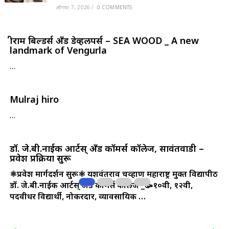
ऑगस्ट 7, 2026
/
0 COMMENTS
श्रीराम बिल्डर्स अँड डेव्हलपर्स – SEA WOOD _ A new
landmark of Vengurla
…
Mulraj hiro
…
डॉ. जे.बी.नाईक आर्टस् अँड कॉमर्स कॉलेज, सावंतवाडी –
प्रवेश प्रक्रिया सुरू
⚛️प्रवेश मार्गदर्शन सुरू⚛️
यशवंतराव चव्हाण महाराष्ट्र मुक्त विद्यापीठ
डॉ. जे.बी.नाईक आर्टस् अँड कॉमर्स कॉलेज
_🥳१०वी, १२वी,
पदवीधर विद्यार्थी, नोकरदार, व्यावसायिक …