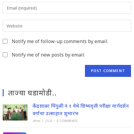
Enter
or
your
username
email
to
Enter
address
comment
your
to
website
comment
Notify me of follow-up comments by email.
URL
(optional)
Notify me of new posts by email.
ताज्या घडामोडी..
केंद्रशाळा पिंगुळी नं १ येथे शिष्यवृत्ती परीक्षा मार्गदर्शन
वर्गाचा उत्साहात शुभारंभ
ऑगस्ट 7, 2026
/
0 COMMENTS