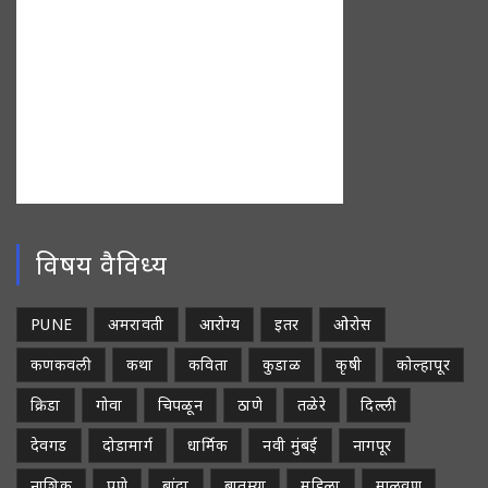
विषय वैविध्य
PUNE
अमरावती
आरोग्य
इतर
ओरोस
कणकवली
कथा
कविता
कुडाळ
कृषी
कोल्हापूर
क्रिडा
गोवा
चिपळून
ठाणे
तळेरे
दिल्ली
देवगड
दोडामार्ग
धार्मिक
नवी मुंबई
नागपूर
नाशिक
पुणे
बांदा
बातम्या
महिला
मालवण