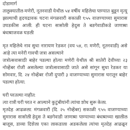
दोडामार्ग
तालुक्यातील मणेरी, नूतनवाडी येथील ५४ वर्षीय महिलेचा पाण्यात बुडून मृत्यू
झाल्याची हृदयद्रावक घटना मंगळवारी सकाळी ९:५५ वाजण्याच्या सुमारास
उघडकीस आली. ही घटना सासोली हेदुस ते बडगेवाडीकडे जाणाऱ्या
बंधाऱ्याजवळ घडली
मृत महिलेचे नाव सुधा नारायण रेडकर (वय ५४, रा. मणेरी, नूतनवाडी) असे
आहे त्या मनेरी गावची जत्रा असल्याने
​जत्रोत्सवासाठी बाहेर पडल्या होत्या मणेरी येथील श्री सातेरी देवीच्या २३
नोव्हेंबर रोजी असलेल्या जत्रोत्सवासाठी जाते असे सांगून सुधा रेडकर या
सोमवार, दि. २४ नोव्हेंबर रोजी दुपारी ३ वाजण्याच्या सुमारास घरातून बाहेर
पडल्या होत्या.
​घरी परतल्या नाहीत:
त्या रात्री घरी परत न आल्याने कुटुंबीयांनी त्यांचा शोध सुरू केला.
​मृतदेह आढळला: मंगळवारी (दि. २५ नोव्हेंबर) सकाळी ९:५५ वाजण्याच्या
सुमारास सासोली हेदुस ते बडगेवाडी जाणाऱ्या पाण्याच्या बंधाऱ्याच्या खालील
बाजूस, डाव्या दिशेला एका लाकडाला अडकलेला त्यांचा मृतदेह आढळून