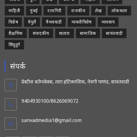
माहिती
मुंबई
रत्नागिरी
राजकीय
लेख
लोककला
विशेष
वेंगुर्ले
वैभववाडी
व्यक्तीविशेष
व्यवसाय
शैक्षणिक
संपादकीय
सातारा
सामाजिक
सावंतवाडी
सिंधुदुर्ग
संपर्क
प्रेस्टीज कॉम्प्लेक्स, तारा हॉटेलनजिक, नेवगी पाणंद, सावंतवाडी
9404930100/8626069072
sanvadmedia1@gmail.com
Opens
in
your
application