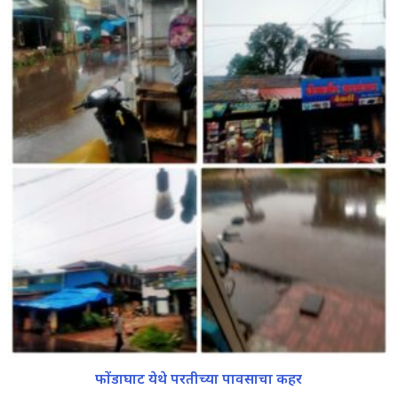
फोंडाघाट येथे परतीच्या पावसाचा कहर