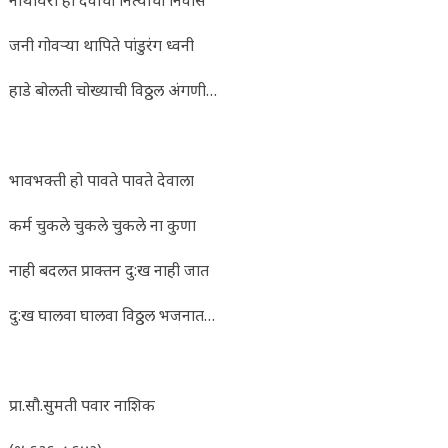
जनी गोवऱ्या थापिते पांडुरंग ध्वनी
हाडे बोलती चोख्याची विठ्ठल अंगणी…
भावभक्ती हो पावते पावते देवाला
कर्म चुकले चुकले चुकले ना कुणा
नाही बदलत प्राक्तन दु:ख नाही जात
दु:ख घालवा घालवा विठ्ठल भजनात…
प्रा.सौ.सुमती पवार नाशिक