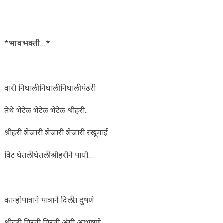
*
भावभक्ती
…*
वारी निघाली निघाली निघाली पंढरी
तेथे भेटेल भेटेल भेटेल श्रीहरी..
श्रीहरी शेजारी शेजारी शेजारी रखूमाई
विट घेतली घेतली श्रीहरीने पायी…
कान्होपात्राने पात्राने दिलीत दुषणे
श्रीहरी मिरवी मिरवी अंगी आभुषणे