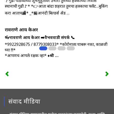
🚩गुढी पाडव्याच्या शुभमुहूर्तावर उभारा तुमच्या हक्काच्या निवास
स्थानाची गुढी🚩* *👉आता बांदा शहरात तुमचा हक्काचा फ्लॅट…बुकिंग
करा आताच🏬* _*🏪आनंदी बिल्डर्स अँड …
रावराणे आय केअर
👓रावराणे आय केअर ➡️वैभववाडी
संपर्क 📞
*9922928675 / 8779308033* *कोरोनाला घाबरू नका, काळजी
घ्या !!!*
*आपणच आपले रक्षक व्हा* ♦
श्री …
संवाद मीडिया