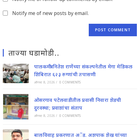
URL
(optional)
Notify me of new posts by email.
ताज्या घडामोडी..
पालकमंत्री नितेश राणेंच्या संकल्पनेतील मेगा मेडिकल
शिबिरात ६२३ रुग्णांची तपासणी
ऑगस्ट 8, 2026
/
0 COMMENTS
ओसरगाव पटेलवाडीतील प्रवासी निवारा शेडची
दुरवस्था; प्रवाशांचा संताप
ऑगस्ट 8, 2026
/
0 COMMENTS
बालविवाह प्रकरणात अॅड. अशपाक शेख यांच्या