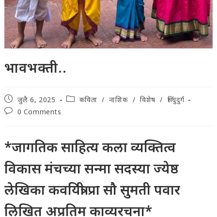
भावभक्ती..
Post
Post
जुलै 6, 2025
कविता
/
नाशिक
/
विशेष
/
सिंधुदुर्ग
published:
category:
Post
0 Comments
comments:
*जागतिक साहित्य कला व्यक्तित्व
विकास मंचच्या सन्मा सदस्या ज्येष्ठ
लेखिका कवयित्री प्रा सौ सुमती पवार
लिखित अप्रतिम काव्यरचना*