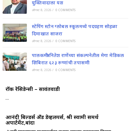
युक्तिवादाला यश
ऑगस्ट 8, 2026
/
0 COMMENTS
स्टेपिंग स्टोन ग्लोबल स्कूलमध्ये पदग्रहण सोहळा
दिमाखात साजरा
ऑगस्ट 8, 2026
/
0 COMMENTS
पालकमंत्री नितेश राणेंच्या संकल्पनेतील मेगा मेडिकल
शिबिरात ६२३ रुग्णांची तपासणी
ऑगस्ट 8, 2026
/
0 COMMENTS
रॉकी रेसिडेन्सी – सावंतवाडी
…
आनंदी बिल्डर्स अँड डेव्हलपर्स, श्री स्वामी समर्थ
अपार्टमेंट,बांदा