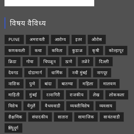
विषय वैविध्य
PUNE
अमरावती
आरोग्य
इतर
ओरोस
कणकवली
कथा
कविता
कुडाळ
कृषी
कोल्हापूर
क्रिडा
गोवा
चिपळून
ठाणे
तळेरे
दिल्ली
देवगड
दोडामार्ग
धार्मिक
नवी मुंबई
नागपूर
नाशिक
पुणे
बांदा
बातम्या
महिला
मालवण
माहिती
मुंबई
रत्नागिरी
राजकीय
लेख
लोककला
विशेष
वेंगुर्ले
वैभववाडी
व्यक्तीविशेष
व्यवसाय
शैक्षणिक
संपादकीय
सातारा
सामाजिक
सावंतवाडी
सिंधुदुर्ग