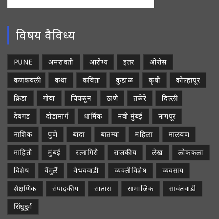
विषय वैविध्य
PUNE
अमरावती
आरोग्य
इतर
ओरोस
कणकवली
कथा
कविता
कुडाळ
कृषी
कोल्हापूर
क्रिडा
गोवा
चिपळून
ठाणे
तळेरे
दिल्ली
देवगड
दोडामार्ग
धार्मिक
नवी मुंबई
नागपूर
नाशिक
पुणे
बांदा
बातम्या
महिला
मालवण
माहिती
मुंबई
रत्नागिरी
राजकीय
लेख
लोककला
विशेष
वेंगुर्ले
वैभववाडी
व्यक्तीविशेष
व्यवसाय
शैक्षणिक
संपादकीय
सातारा
सामाजिक
सावंतवाडी
सिंधुदुर्ग