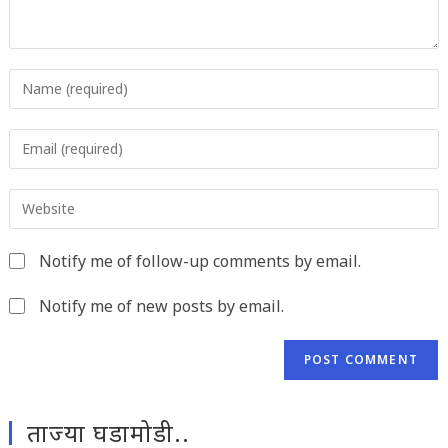
Enter
your
name
Enter
or
your
username
email
to
Enter
address
comment
your
to
website
comment
Notify me of follow-up comments by email.
URL
(optional)
Notify me of new posts by email.
ताज्या घडामोडी..