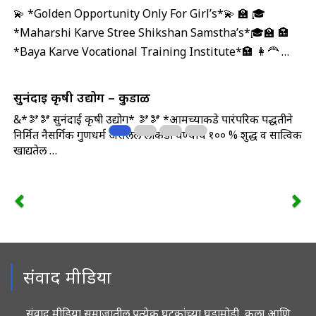
💫 *Golden Opportunity Only For Girl’s*💫 🏫 🎓
*Maharshi Karve Stree Shikshan Samstha’s*🎓🏫 🏣
*Baya Karve Vocational Training Institute*🏣 👩‍🦰 …
सुनंदाई कृषी उद्योग – कुडाळ
&*🫘🫘 सुनंदाई कृषी उद्योग* 🫘🫘 *आमच्याकडे पारंपरिक पद्धतीने
निर्मित नैसर्गिक गुणधर्म असलेले लाकडी घण्याचे १०० % शुद्ध व सात्विक
खाद्यतेल …
संवाद मीडिया
संवाद मीडिया समाजातील प्रत्येक घटकांच्या घडामोडी, कला आणि