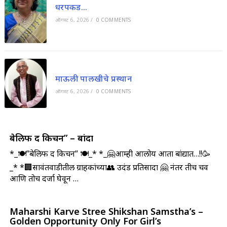
धरपकड…
ऑगस्ट 6, 2026
/
0 COMMENTS
माऊली पालखीचे प्रस्थान
ऑगस्ट 6, 2026
/
0 COMMENTS
बेलिफ द किचन” – बांदा
*_🍽️”बेलिफ द किचन” 🍽️_* *_🤗आम्ही आलोय आता बांद्यात…!!🥳
_* *🏢सावंतवाडीतील ग्राहकांच्या👥 उदंड प्रतिसादा 🤗 नंतर तीच चव
आणि तोच दर्जा घेवून …
Maharshi Karve Stree Shikshan Samstha’s –
Golden Opportunity Only For Girl’s