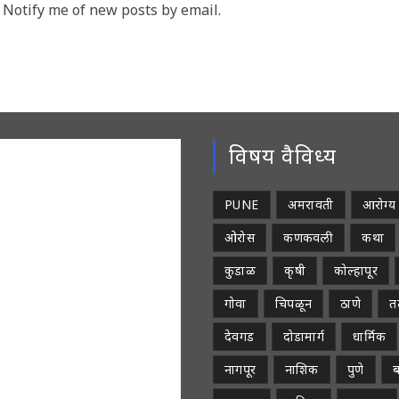
Notify me of new posts by email.
comment
ment
विषय वैविध्य
PUNE
अमरावती
आरोग्य
ओरोस
कणकवली
कथा
कुडाळ
कृषी
कोल्हापूर
गोवा
चिपळून
ठाणे
तळ
देवगड
दोडामार्ग
धार्मिक
नागपूर
नाशिक
पुणे
ब