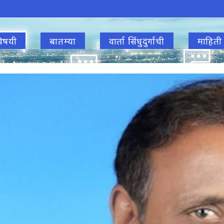
िषयी
बातम्या
वार्ता सिंधुदुर्गाची
माहिती