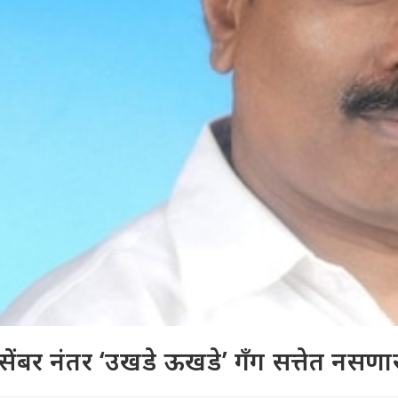
सेंबर नंतर ‘उखडे ऊखडे’ गॅंग सत्तेत नसण