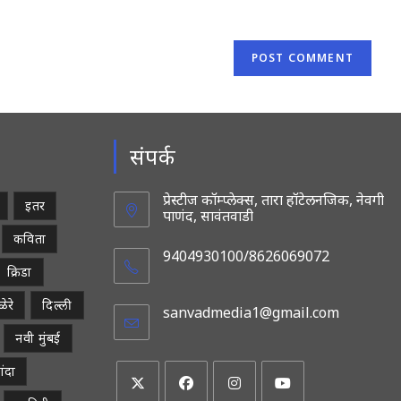
संपर्क
प्रेस्टीज कॉम्प्लेक्स, तारा हॉटेलनजिक, नेवगी
इतर
पाणंद, सावंतवाडी
कविता
9404930100/8626069072
क्रिडा
ेरे
दिल्ली
sanvadmedia1@gmail.com
Opens
in
नवी मुंबई
your
applicatio
ांदा