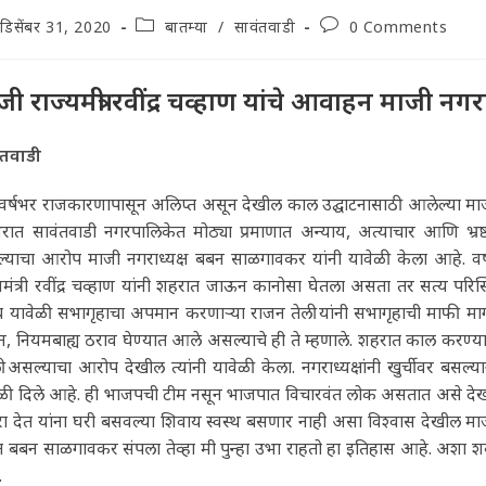
t
Post
Post
डिसेंबर 31, 2020
बातम्या
/
सावंतवाडी
0 Comments
lished:
category:
comments:
जी राज्यमंत्री रवींद्र चव्हाण यांचे आवाहन माजी न
ंतवाडी
 वर्षभर राजकारणापासून अलिप्त असून देखील काल उद्घाटनासाठी आलेल्या माजी र
षभरात सावंतवाडी नगरपालिकेत मोठ्या प्रमाणात अन्याय, अत्याचार आणि भ
्याचा आरोप माजी नगराध्यक्ष बबन साळगावकर यांनी यावेळी केला आहे. वर्
यमंत्री रवींद्र चव्हाण यांनी शहरात जाऊन कानोसा घेतला असता तर सत्य प
 यावेळी सभागृहाचा अपमान करणाऱ्या राजन तेली यांनी सभागृहाची माफी मागाव
, नियमबाह्य ठराव घेण्यात आले असल्याचे ही ते म्हणाले. शहरात काल करण्या
असल्याचा आरोप देखील त्यांनी यावेळी केला. नगराध्यक्षांनी खुर्चीवर बस
ळी दिले आहे. ही भाजपची टीम नसून भाजपात विचारवंत लोक असतात असे देखील ते
ा देत यांना घरी बसवल्या शिवाय स्वस्थ बसणार नाही असा विश्वास देखील माज
 बबन साळगावकर संपला तेव्हा मी पुन्हा उभा राहतो हा इतिहास आहे. अशा शब्दात 
.