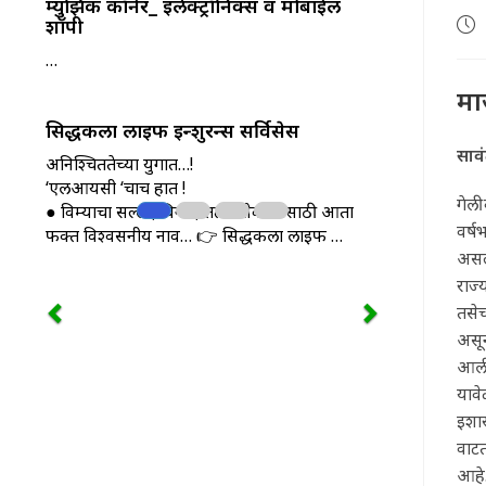
म्युझिक कॉर्नर_ इलेक्ट्रॉनिक्स व मोबाईल
शॉपी
Pos
pub
…
मा
सिद्धकला लाइफ इन्शुरन्स सर्विसेस
साव
अनिश्चिततेच्या युगात…!
‘एलआयसी ‘चाच हात !
गेली
● विम्याचा सल्ला, विनम्र, तत्पर सेवा यासाठी आता
वर्
फक्त विश्वसनीय नाव… 👉 सिद्धकला लाइफ …
असल
राज्
तसेच
असून
आली 
यावे
इशार
वाटत
आहे