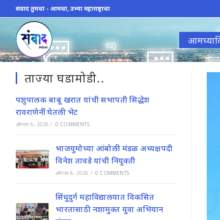
Skip
संवाद तुमचा - आमचा, उभ्या महाराष्ट्राचा
to
content
आमच्याव
ताज्या घडामोडी..
पशुपालक बाबू खरात यांची सभापती सिद्धेश
रावराणेनीं घेतली भेट
ऑगस्ट 6, 2026
/
0 COMMENTS
भाजयुमोच्या आंबोली मंडळ अध्यक्षपदी
विनेश तावडे यांची नियुक्ती
ऑगस्ट 6, 2026
/
0 COMMENTS
सिंधुदुर्ग महाविद्यालयात विकसित
भारतासाठी नशामुक्त युवा अभियान