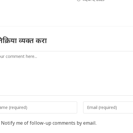
तिक्रिया व्यक्त करा
mment
er
Enter
r
your
me
email
Notify me of follow-up comments by email.
address
rname
to