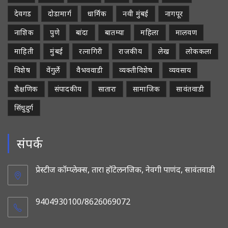
देवगड
दोडामार्ग
धार्मिक
नवी मुंबई
नागपूर
नाशिक
पुणे
बांदा
बातम्या
महिला
मालवण
माहिती
मुंबई
रत्नागिरी
राजकीय
लेख
लोककला
विशेष
वेंगुर्ले
वैभववाडी
व्यक्तीविशेष
व्यवसाय
शैक्षणिक
संपादकीय
सातारा
सामाजिक
सावंतवाडी
सिंधुदुर्ग
संपर्क
प्रेस्टीज कॉम्प्लेक्स, तारा हॉटेलनजिक, नेवगी पाणंद, सावंतवाडी
9404930100/8626069072