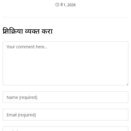
मे 1, 2026
प्रतिक्रिया व्यक्त करा
Comment
Enter
your
name
Enter
or
your
username
email
to
Enter
address