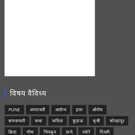
विषय वैविध्य
PUNE
अमरावती
आरोग्य
इतर
ओरोस
कणकवली
कथा
कविता
कुडाळ
कृषी
कोल्हापूर
क्रिडा
गोवा
चिपळून
ठाणे
तळेरे
दिल्ली