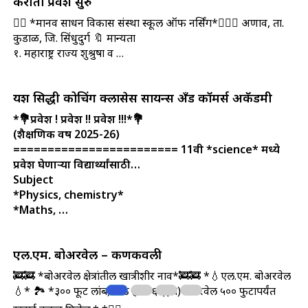
करीता प्रवेश सुरु
🧑‍⚕️ *मानव साधन विकास संस्था स्कूल ऑफ नर्सिंग*👩🏻‍⚕️ अणाव, ता.
कुडाळ, जि. सिंधुदुर्ग 🔖 मान्यता
१. महाराष्ट्र राज्य शुश्रुषा व …
यश सिद्धी कोचिंग क्लासेस सायन्स अँड कॉमर्स अकॅडमी
*💐प्रवेश ! प्रवेश !! प्रवेश !!!*💐
(शैक्षणिक वर्ष 2025-26)
========================
11वी *science* मध्ये
प्रवेश घेणाऱ्या विद्यार्थ्यांसाठी…
Subject
*Physics, chemistry*
*Maths, …
एल.एम. बोअरवेल – कणकवली
🚒🚒 *बोअरवेल क्षेत्रांतील खात्रीशीर नाव*🚒🚒 *💧एल.एम. बोअरवेल
💧* 🏞️ *३०० फूट लांब, मोठे होल ६”(इंच)बोअरवेल ५०० फुटापर्यंत