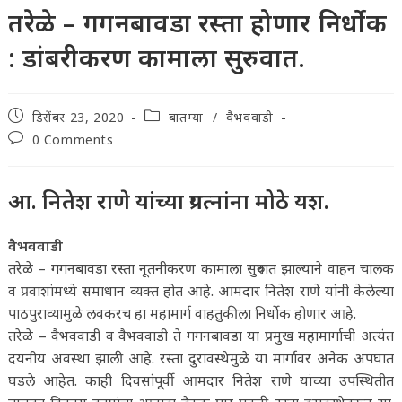
तरेळे – गगनबावडा रस्ता होणार निर्धोक
: डांबरीकरण कामाला सुरुवात.
Post
Post
डिसेंबर 23, 2020
बातम्या
/
वैभववाडी
published:
category:
Post
0 Comments
comments:
आ. नितेश राणे यांच्या प्रयत्नांना मोठे यश.
वैभववाडी
तरेळे – गगनबावडा रस्ता नूतनीकरण कामाला सुरुवात झाल्याने वाहन चालक
व प्रवाशांमध्ये समाधान व्यक्त होत आहे. आमदार नितेश राणे यांनी केलेल्या
पाठपुराव्यामुळे लवकरच हा महामार्ग वाहतुकीला निर्धोक होणार आहे.
तरेळे – वैभववाडी व वैभववाडी ते गगनबावडा या प्रमुख महामार्गाची अत्यंत
दयनीय अवस्था झाली आहे. रस्ता दुरावस्थेमुळे या मार्गावर अनेक अपघात
घडले आहेत. काही दिवसांपूर्वी आमदार नितेश राणे यांच्या उपस्थितीत