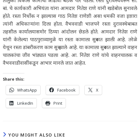
तालुका विकास कामांचा आढावा बैठक पार पडली. रस्ता दुरावस्थेवरून सा.
बां. चे कार्यकारी अभियंता यांना आमदार नितेश राणे यांनी खडेबोल सुनावले
होते. रस्ता निर्धोक न झाल्यास गाठ नितेश राणेशी असा धमकी वजा इशारा
त्यांनी अधिकाऱ्यांना दिला होता. वैभववाडी भाजपने रस्ता दुरावस्थेबाबत
तहसील कार्यालयासमोर ठिय्या आंदोलन छेडले होते. आमदार नितेश राणे
यांनी केलेल्या पाठपुराव्यामुळे या रस्ता कामाला सुरुवात झाली आहे. तरेळे
येथून रस्ता डांबरीकरण काम सुरु झाले आहे. या कामाला सुरुवात झाल्याने वाहन
चालकांचा जीव भांड्यात पडला आहे. आ. नितेश राणे यांचे वाहनचालक व
वैभववाडीवासींकडून आभार मानले जात आहेत.
Share this:
WhatsApp
Facebook
X
LinkedIn
Print
YOU MIGHT ALSO LIKE