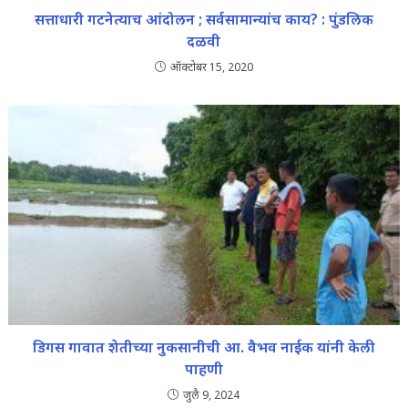
सत्ताधारी गटनेत्याच आंदोलन ; सर्वसामान्यांच काय? : पुंडलिक
दळवी
ऑक्टोबर 15, 2020
डिगस गावात शेतीच्या नुकसानीची आ. वैभव नाईक यांनी केली
पाहणी
जुलै 9, 2024