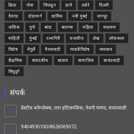
क्रिडा
गोवा
चिपळून
ठाणे
तळेरे
दिल्ली
देवगड
दोडामार्ग
धार्मिक
नवी मुंबई
नागपूर
नाशिक
पुणे
बांदा
बातम्या
महिला
मालवण
माहिती
मुंबई
रत्नागिरी
राजकीय
लेख
लोककला
विशेष
वेंगुर्ले
वैभववाडी
व्यक्तीविशेष
व्यवसाय
शैक्षणिक
संपादकीय
सातारा
सामाजिक
सावंतवाडी
सिंधुदुर्ग
संपर्क
प्रेस्टीज कॉम्प्लेक्स, तारा हॉटेलनजिक, नेवगी पाणंद, सावंतवाडी
9404930100/8626069072