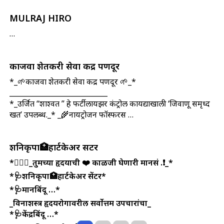
MULRAJ HIRO
…
काजवा शेतकरी सेवा केंद्र पणदूर
*_🌱काजवा शेतकरी सेवा केंद्र पणदूर 🌱_*
____________________________
*_उर्जित “शाश्वत ” हे फर्टीलायझर कंट्रोल कायद्याखाली ‘जिवाणू समृध्द
खत’ उपलब्ध._* _🌾नायट्रोजन फॉस्फरस …
शनिकृपा🏥हार्टकेअर सेंटर
*💁🏻‍♂️_तुमच्या हृदयाची ❤️ काळजी घेणारी मानसं .❗_*
*🩺शनिकृपा🏥हार्टकेअर सेंटर*
*🩺मानबिंदू …*
_विनाशस्त्र हृदयरोगावरील सर्वोत्तम उपचारांचा_
*🩺केंद्रबिंदू …*