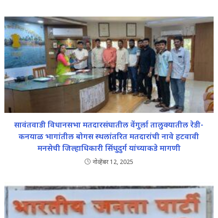
सावंतवाडी विधानसभा मतदारसंघातील वेंगुर्ला तालुक्यातील रेडी-
कनयाळ भागांतील बोगस स्थलांतरित मतदारांची नावे हटवावी
मनसेची जिल्हाधिकारी सिंधुदुर्ग यांच्याकडे मागणी
नोव्हेंबर 12, 2025