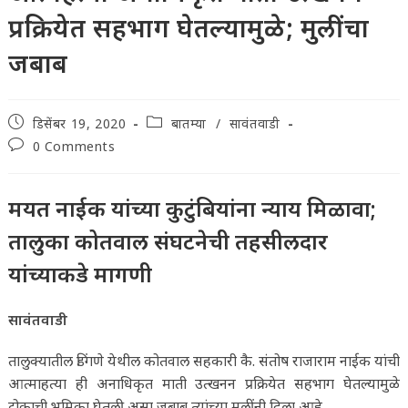
प्रक्रियेत सहभाग घेतल्यामुळे; मुलींचा
जबाब
Post
Post
डिसेंबर 19, 2020
बातम्या
/
सावंतवाडी
published:
category:
Post
0 Comments
comments:
मयत नाईक यांच्या कुटुंबियांना न्याय मिळावा;
तालुका कोतवाल संघटनेची तहसीलदार
यांच्याकडे मागणी
सावंतवाडी
तालुक्यातील डिंगणे येथील कोतवाल सहकारी कै. संतोष राजाराम नाईक यांची
आत्माहत्या ही अनाधिकृत माती उत्खनन प्रक्रियेत सहभाग घेतल्यामुळे
टोकाची भुमिका घेतली असा जबाब त्यांच्या मुलींनी दिला आहे.