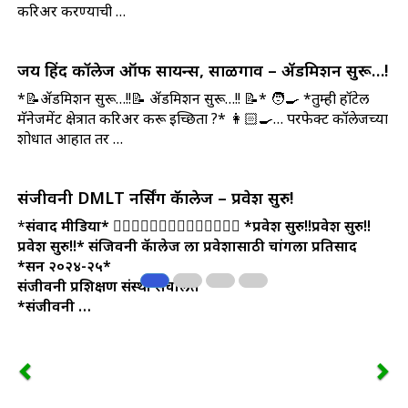
करिअर करण्याची …
जय हिंद कॉलेज ऑफ सायन्स, साळगाव – ॲडमिशन सुरू…!
*📝ॲडमिशन सुरू…!!📝 ॲडमिशन सुरू…!! 📝* 🧑‍🍳 *तुम्ही हॉटेल
मॅनेजमेंट क्षेत्रात करिअर करू इच्छिता ?* 👩🏻‍🍳… परफेक्ट कॉलेजच्या
शोधात आहात तर …
संजीवनी DMLT नर्सिंग कॅालेज – प्रवेश सुरु!
*
संवाद मीडिया*
👩‍⚕👩‍⚕👩‍⚕👩‍⚕👩‍⚕👩‍⚕👩‍⚕
*प्रवेश सुरु!!प्रवेश सुरु!!
प्रवेश सुरु!!*
संजिवनी कॅालेज ला प्रवेशासाठी चांगला प्रतिसाद
*सन २०२४-२५*
संजीवनी प्रशिक्षण संस्था संचलित
*संजीवनी …