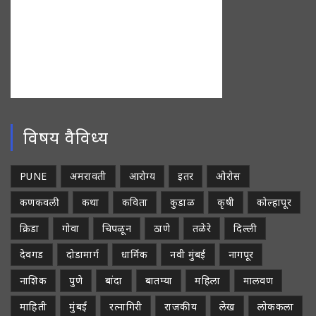
विषय वैविध्य
PUNE
अमरावती
आरोग्य
इतर
ओरोस
कणकवली
कथा
कविता
कुडाळ
कृषी
कोल्हापूर
क्रिडा
गोवा
चिपळून
ठाणे
तळेरे
दिल्ली
देवगड
दोडामार्ग
धार्मिक
नवी मुंबई
नागपूर
नाशिक
पुणे
बांदा
बातम्या
महिला
मालवण
माहिती
मुंबई
रत्नागिरी
राजकीय
लेख
लोककला