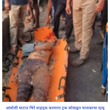
आंबोली घाटात चिरे वाहतुक करणारा ट्रक कोसळून चालकाचा मृत्यू