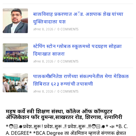
बालविवाह प्रकरणात अॅड. अशपाक शेख यांच्या
युक्तिवादाला यश
ऑगस्ट 8, 2026
/
0 COMMENTS
स्टेपिंग स्टोन ग्लोबल स्कूलमध्ये पदग्रहण सोहळा
दिमाखात साजरा
ऑगस्ट 8, 2026
/
0 COMMENTS
पालकमंत्री नितेश राणेंच्या संकल्पनेतील मेगा मेडिकल
शिबिरात ६२३ रुग्णांची तपासणी
ऑगस्ट 8, 2026
/
0 COMMENTS
महर्षी कर्वे स्त्री शिक्षण संस्था, कॉलेज ऑफ कॉम्प्युटर
ॲप्लिकेशन फॉर वुमन्स,साखरतर रोड, शिरगाव, रत्नागिरी
*🧑🏻‍🎓प्रवेश..सुरू ! प्रवेश..सुरू ..!! प्रवेश..सुरू ..!!!🧑🏻‍🎓* 📣 *B. C.
A. DEGREE* *BCA Degree ला ॲडमिशन म्हणजे संगणक क्षेत्रात