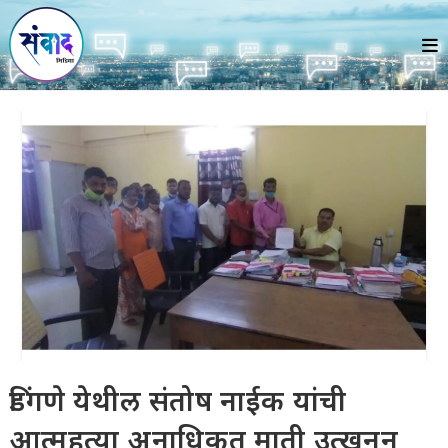
Skip
to
content
डिंगणे येथील संतोष नाईक यांची
आत्महत्या अनाधिकृत माती उत्खनन