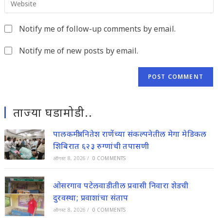
address
comment
your
to
website
comment
Notify me of follow-up comments by email.
URL
(optional)
Notify me of new posts by email.
ताज्या घडामोडी..
पालकमंत्री नितेश राणेंच्या संकल्पनेतील मेगा मेडिकल
शिबिरात ६२३ रुग्णांची तपासणी
ऑगस्ट 8, 2026
/
0 COMMENTS
ओसरगाव पटेलवाडीतील प्रवासी निवारा शेडची
दुरवस्था; प्रवाशांचा संताप
ऑगस्ट 8, 2026
/
0 COMMENTS