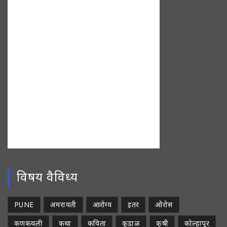
विषय वैविध्य
PUNE
अमरावती
आरोग्य
इतर
ओरोस
कणकवली
कथा
कविता
कुडाळ
कृषी
कोल्हापूर