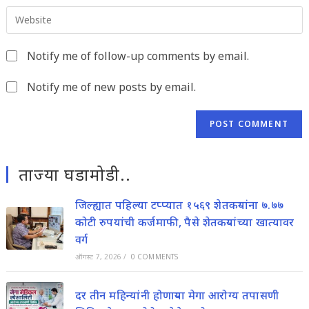
email
to
Enter
address
comment
your
to
website
comment
Notify me of follow-up comments by email.
URL
(optional)
Notify me of new posts by email.
ताज्या घडामोडी..
जिल्ह्यात पहिल्या टप्प्यात १५६९ शेतकऱ्यांना ७.७७
कोटी रुपयांची कर्जमाफी, पैसे शेतकऱ्यांच्या खात्यावर
वर्ग
ऑगस्ट 7, 2026
/
0 COMMENTS
दर तीन महिन्यांनी होणाऱ्या मेगा आरोग्य तपासणी