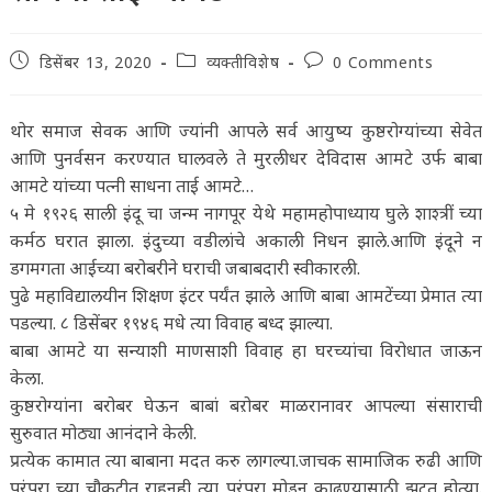
Post
Post
Post
डिसेंबर 13, 2020
व्यक्तीविशेष
0 Comments
published:
category:
comments:
थोर समाज सेवक आणि ज्यांनी आपले सर्व आयुष्य कुष्ठरोग्यांच्या सेवेत
आणि पुनर्वसन करण्यात घालवले ते मुरलीधर देविदास आमटे उर्फ बाबा
आमटे यांच्या पत्नी साधना ताई आमटे…
५ मे १९२६ साली इंदू चा जन्म नागपूर येथे महामहोपाध्याय घुले शाश्त्रीं च्या
कर्मठ घरात झाला. इंदुच्या वडीलांचे अकाली निधन झाले.आणि इंदूने न
डगमगता आईच्या बरोबरीने घराची जबाबदारी स्वीकारली.
पुढे महाविद्यालयीन शिक्षण इंटर पर्यंत झाले आणि बाबा आमटेंच्या प्रेमात त्या
पडल्या. ८ डिसेंबर १९४६ मधे त्या विवाह बध्द झाल्या.
बाबा आमटे या सन्याशी माणसाशी विवाह हा घरच्यांचा विरोधात जाऊन
केला.
कुष्ठरोग्यांना बरोबर घेऊन बाबां बऱोबर माळरानावर आपल्या संसाराची
सुरुवात मोठ्या आनंदाने केली.
प्रत्येक कामात त्या बाबाना मदत करु लागल्या.जाचक सामाजिक रुढी आणि
परंपरा च्या चौकटीत राहूनही त्या परंपरा मोडून काढण्यासाठी झटत होत्या.