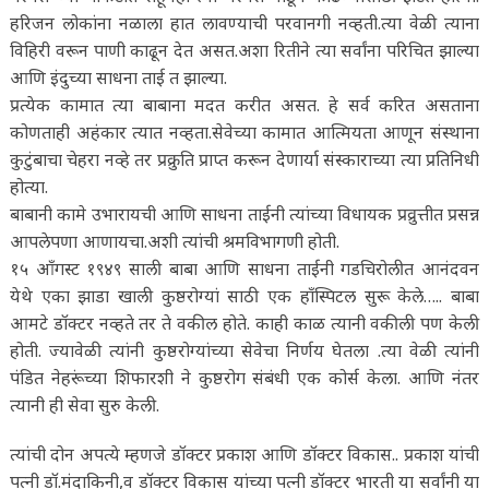
हरिजन लोकांना नळाला हात लावण्याची परवानगी नव्हती.त्या वेळी त्याना
विहिरी वरून पाणी काढून देत असत.अशा रितीने त्या सर्वांना परिचित झाल्या
आणि इंदुच्या साधना ताई त झाल्या.
प्रत्येक कामात त्या बाबाना मदत करीत असत. हे सर्व करित असताना
कोणताही अहंकार त्यात नव्हता.सेवेच्या कामात आत्मियता आणून संस्थाना
कुटुंबाचा चेहरा नव्हे तर प्रक्रुति प्राप्त करून देणार्या संस्काराच्या त्या प्रतिनिधी
होत्या.
बाबानी कामे उभारायची आणि साधना ताईनी त्यांच्या विधायक प्रव्रुत्तीत प्रसन्न
आपलेपणा आणायचा.अशी त्यांची श्रमविभागणी होती.
१५ आँगस्ट १९४९ साली बाबा आणि साधना ताईनी गडचिरोलीत आनंदवन
येथे एका झाडा खाली कुष्ठरोग्यां साठी एक हाँस्पिटल सुरू केले….. बाबा
आमटे डॉक्टर नव्हते तर ते वकील होते. काही काळ त्यानी वकीली पण केली
होती. ज्यावेळी त्यांनी कुष्ठरोग्यांच्या सेवेचा निर्णय घेतला .त्या वेळी त्यांनी
पंडित नेहरूंच्या शिफारशी ने कुष्ठरोग संबंधी एक कोर्स केला. आणि नंतर
त्यानी ही सेवा सुरु केली.
त्यांची दोन अपत्ये म्हणजे डॉक्टर प्रकाश आणि डॉक्टर विकास.. प्रकाश यांची
पत्नी डॉ.मंदाकिनी,व डॉक्टर विकास यांच्या पत्नी डॉक्टर भारती या सर्वांनी या