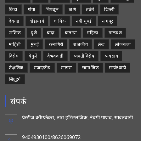
क्रिडा
गोवा
चिपळून
ठाणे
तळेरे
दिल्ली
देवगड
दोडामार्ग
धार्मिक
नवी मुंबई
नागपूर
नाशिक
पुणे
बांदा
बातम्या
महिला
मालवण
माहिती
मुंबई
रत्नागिरी
राजकीय
लेख
लोककला
विशेष
वेंगुर्ले
वैभववाडी
व्यक्तीविशेष
व्यवसाय
शैक्षणिक
संपादकीय
सातारा
सामाजिक
सावंतवाडी
सिंधुदुर्ग
संपर्क
प्रेस्टीज कॉम्प्लेक्स, तारा हॉटेलनजिक, नेवगी पाणंद, सावंतवाडी
9404930100/8626069072