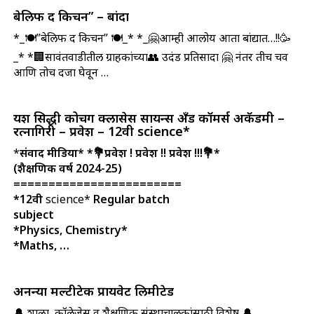
बेलिफ द किचन” – बांदा
*_🍽️”बेलिफ द किचन” 🍽️_* *_🤗आम्ही आलोय आता बांद्यात…!!🥳
_* *🏢सावंतवाडीतील ग्राहकांच्या👥 उदंड प्रतिसादा 🤗 नंतर तीच चव
आणि तोच दर्जा घेवून …
यश सिद्धी कोचिंग क्लासेस सायन्स अँड कॉमर्स अकॅडमी –
रत्नागिरी – प्रवेश – 12वी science*
*
संवाद मीडिया*
*💐प्रवेश ! प्रवेश !! प्रवेश !!!💐*
(शैक्षणिक वर्ष 2024-25)
========================
*12वी
science*
Regular batch
subject
*Physics, Chemistry*
*Maths, …
अनन्या मल्टीटेक प्रायवेट लिमीटेड
🔔 शाळा, कॉलेजेस व शैक्षणिक संस्थाचालकांसाठी विशेष 🔔