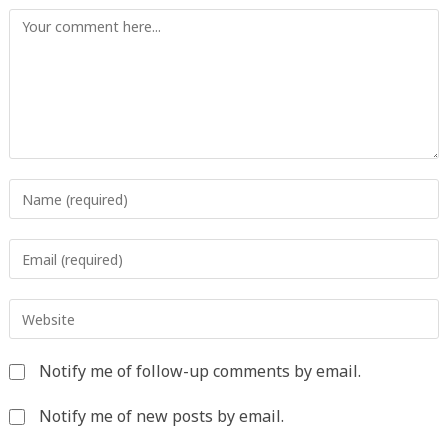
Comment
Enter
your
name
Enter
or
your
username
email
to
Enter
address
comment
your
to
website
comment
Notify me of follow-up comments by email.
URL
(optional)
Notify me of new posts by email.