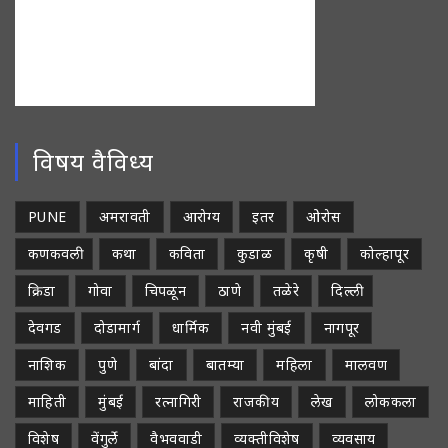
विषय वैविध्य
PUNE
अमरावती
आरोग्य
इतर
ओरोस
कणकवली
कथा
कविता
कुडाळ
कृषी
कोल्हापूर
क्रिडा
गोवा
चिपळून
ठाणे
तळेरे
दिल्ली
देवगड
दोडामार्ग
धार्मिक
नवी मुंबई
नागपूर
नाशिक
पुणे
बांदा
बातम्या
महिला
मालवण
माहिती
मुंबई
रत्नागिरी
राजकीय
लेख
लोककला
विशेष
वेंगुर्ले
वैभववाडी
व्यक्तीविशेष
व्यवसाय