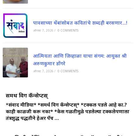
पावसाच्या थेंबांसोबत कवितांचे शब्दही बरसणार…!
ऑगस्ट 7, 2026
/
0 COMMENTS
आत्मियता आणि जिव्हाळा याचा संगम: आयुक्त श्री
अरुणकुमार डोंगरे
ऑगस्ट 7, 2026
/
0 COMMENTS
समर्थ विग कॅन्सेप्टस्
*
संवाद मीडिया*
*समर्थ विग कॅन्सेप्टस्*
*टक्कल पडले आहे का.?
काही काळजी करू नका*
*केस गळतीमुळे पडलेल्या टक्कलेपणाला
तंत्रशुद्ध पद्धतीने हेअर पॅच …