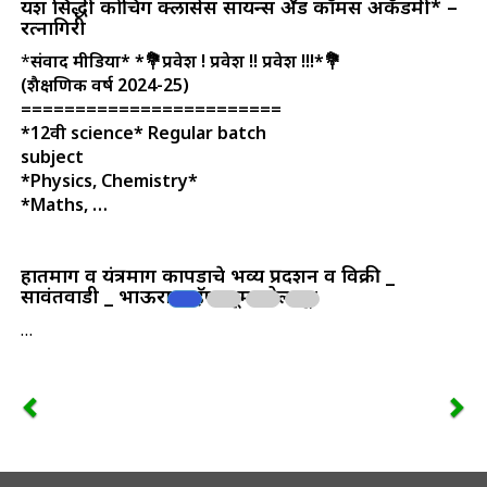
यश सिद्धी कोचिंग क्लासेस सायन्स अँड कॉमर्स अकॅडमी* –
रत्नागिरी
*
संवाद मीडिया*
*💐प्रवेश ! प्रवेश !! प्रवेश !!!*💐
(शैक्षणिक वर्ष 2024-25)
========================
*12वी science* Regular batch
subject
*Physics, Chemistry*
*Maths, …
हातमाग व यंत्रमाग कापडाचे भव्य प्रदर्शन व विक्री _
सावंतवाडी _ भाऊराया हॅण्डलूम सोलापूर
…