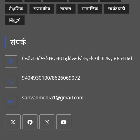
शैक्षणिक
संपादकीय
सातारा
सामाजिक
सावंतवाडी
सिंधुदुर्ग
संपर्क
प्रेस्टीज कॉम्प्लेक्स, तारा हॉटेलनजिक, नेवगी पाणंद, सावंतवाडी
9404930100/8626069072
sanvadmedia1@gmail.com
Opens
in
your
application
Opens
Opens
Opens
Opens
in
in
in
in