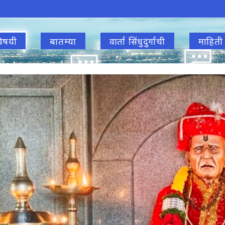
िषयी
बातम्या
वार्ता सिंधुदुर्गाची
माहिती