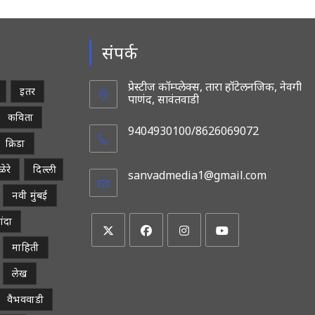
संपर्क
प्रेस्टीज कॉम्प्लेक्स, तारा हॉटेलनजिक, नेवगी
इतर
पाणंद, सावंतवाडी
कविता
9404930100/8626069072
क्रिडा
ेरे
दिल्ली
sanvadmedia1@gmail.com
Opens
in
नवी मुंबई
your
applicatio
ांदा
माहिती
Opens
Opens
Opens
Opens
in
in
in
in
लेख
a
a
a
a
वैभववाडी
new
new
new
new