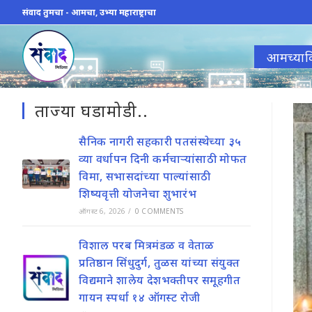
Skip
संवाद तुमचा - आमचा, उभ्या महाराष्ट्राचा
to
content
आमच्याव
ताज्या घडामोडी..
सैनिक नागरी सहकारी पतसंस्थेच्या ३५
व्या वर्धापन दिनी कर्मचाऱ्यांसाठी मोफत
विमा, सभासदांच्या पाल्यांसाठी
शिष्यवृत्ती योजनेचा शुभारंभ
ऑगस्ट 6, 2026
/
0 COMMENTS
विशाल परब मित्रमंडळ व वेताळ
प्रतिष्ठान सिंधुदुर्ग, तुळस यांच्या संयुक्त
विद्यमाने शालेय देशभक्तीपर समूहगीत
गायन स्पर्धा १४ ऑगस्ट रोजी