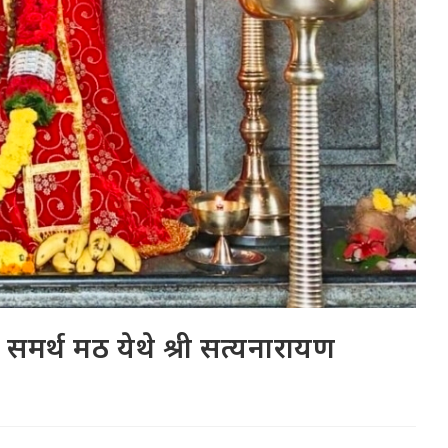
ी समर्थ मठ येथे श्री सत्यनारायण