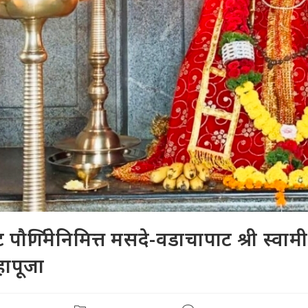
 पौर्णिमेनिमित्त मसदे-वडाचापाट श्री स्वाम
ापूजा