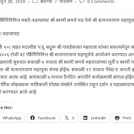
t
Post
Post
जून 28, 2026
बातम्या
/
मालवण
0 Comments
lished:
category:
comments:
ौर्णिमेनिमित्त मसदे-वडाचापाट श्री स्वामी समर्थ मठ येथे श्री सत्यनारायण महा
े-वडाचापाट
 श्री १०८ महंत मठाधीश प.पू. सद्गुरू श्री गावडेकाका महाराज यांच्या संकल्पनेतून
२०२६ रोजी वट पौर्णिमेनिमित्त श्री सत्यनारायण महापूजेचे आयोजन करण्यात आ
यक्रमाची सुरुवात सकाळी ७ वाजता श्री स्वामी समर्थ महाराजांच्या मूर्ती व स्व
ा श्री सत्यनारायण महापूजा संपन्न होईल. सकाळी ११ वाजता नैवेद्य व आरती 
यात आला आहे. सायंकाळी ७ वाजता दैनंदिन आरतीने कार्यक्रमाची सांगता होईल
ार्मिक सोहळ्यास भाविकांनी मोठ्या संख्येने उपस्थित राहून दर्शन व महाप्रसाद
ने करण्यात आले आहे.
e this:
WhatsApp
Facebook
X
LinkedIn
Print