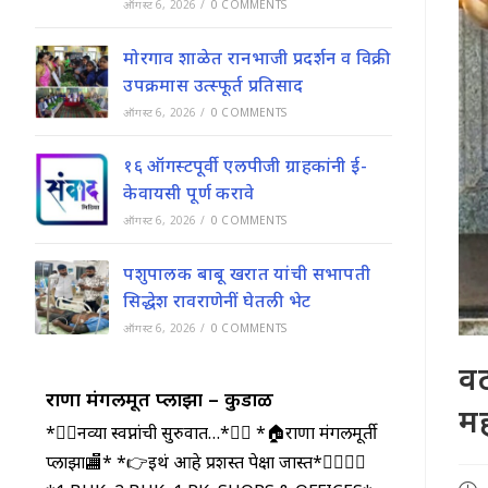
ऑगस्ट 6, 2026
/
0 COMMENTS
मोरगाव शाळेत रानभाजी प्रदर्शन व विक्री
उपक्रमास उत्स्फूर्त प्रतिसाद
ऑगस्ट 6, 2026
/
0 COMMENTS
१६ ऑगस्टपूर्वी एलपीजी ग्राहकांनी ई-
केवायसी पूर्ण करावे
ऑगस्ट 6, 2026
/
0 COMMENTS
पशुपालक बाबू खरात यांची सभापती
सिद्धेश रावराणेनीं घेतली भेट
ऑगस्ट 6, 2026
/
0 COMMENTS
वट
राणा मंगलमूर्ती प्लाझा – कुडाळ
मह
*🤹‍♀️नव्या स्वप्नांची सुरुवात…*🤹‍♂️ *🏠राणा मंगलमूर्ती
प्लाझा🏬* *👉इथं आहे प्रशस्त पेक्षा जास्त*🤷‍♀️🤷‍♂️