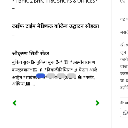
*1 BHK, 2 BHK, 1 RK, SHOPS & OFFICES*
Pos
pub
…
वट प
लाईफ टाईम मेडिकल कॉलेज उद्घाटन सोहळा
मसद
…
श्री
जून 
श्रीकृष्ण सिटी सेंटर
कार्
बुकिंग सुरू 📝 बुकिंग सुरू 📝* 🏗️ *लक्ष्मीनारायण
वाजत
कन्स्ट्रक्शन*🏗️ 🎇 *दिवाळीनिम्मित*🪔 घेऊन आले
करण्
आहेत *सावंतवाडीत* आपल्या हक्काचे 🏨 *फ्लॅट,
या ध
ऑफिस,🏢 …
वती
Shar