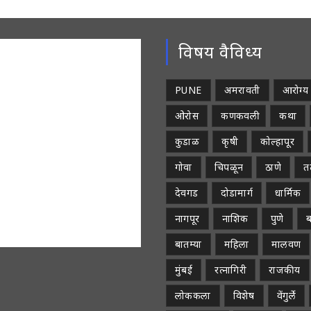
विषय वैविध्य
PUNE
अमरावती
आरोग्य
ओरोस
कणकवली
कथा
कुडाळ
कृषी
कोल्हापूर
गोवा
चिपळून
ठाणे
तळ
देवगड
दोडामार्ग
धार्मिक
नागपूर
नाशिक
पुणे
ब
बातम्या
महिला
मालवण
मुंबई
रत्नागिरी
राजकीय
लोककला
विशेष
वेंगुर्ले