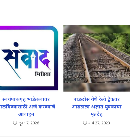
स्वयंपाकगृह भाडेतत्वावर
पाडलोस येथे रेल्वे ट्रॅकवर
ालविण्यासाठी अर्ज करण्याचे
आढळला अज्ञात युवकाचा
आवाहन
मृतदेह
जून 17, 2026
मार्च 27, 2023