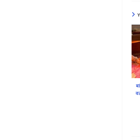
बा
वत