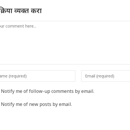
तिक्रिया व्यक्त करा
mment
er
Enter
r
your
me
email
Notify me of follow-up comments by email.
address
rname
to
Notify me of new posts by email.
comment
ment