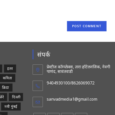
URL
(optional)
संपर्क
प्रेस्टीज कॉम्प्लेक्स, तारा हॉटेलनजिक, नेवगी
इतर
पाणंद, सावंतवाडी
कविता
9404930100/8626069072
क्रिडा
ेरे
दिल्ली
sanvadmedia1@gmail.com
Opens
in
नवी मुंबई
your
applicatio