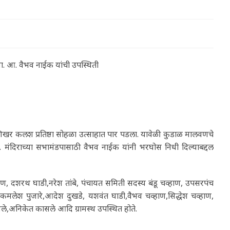
ास मा. आ. वैभव नाईक यांची उपस्थिती
पना व शिखर कलश प्रतिष्ठा सोहळा उत्साहात पार पडला. यावेळी कुडाळ मालवणचे
ा. मंदिराच्या सभामंडपासाठी वैभव नाईक यांनी भरघोस निधी दिल्याबद्दल
 चव्हाण, दशरथ घाडी,नरेश तांबे, पंचायत समिती सदस्य बंडू चव्हाण, उपसरपंच
े,कमलेश पुजारे,आदेश दुखडे, यशवंत घाडी,वैभव चव्हाण,सिद्धेश चव्हाण,
,अनिकेत कासले आदि ग्रामस्थ उपस्थित होते.