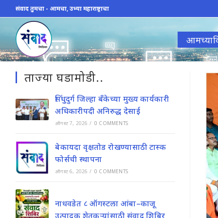
Skip
संवाद तुमचा - आमचा, उभ्या महाराष्ट्राचा
to
content
आमच्याव
ताज्या घडामोडी..
सिंधुदुर्ग जिल्हा बँकेच्या मुख्य कार्यकारी
अधिकारीपदी अनिरुद्ध देसाई
ऑगस्ट 7, 2026
/
0 COMMENTS
बेकायदा वृक्षतोड रोखण्यासाठी टास्क
फोर्सची स्थापना
ऑगस्ट 6, 2026
/
0 COMMENTS
नाधवडेत ८ ऑगस्टला आंबा–काजू
उत्पादक शेतकऱ्यांसाठी संवाद शिबिर