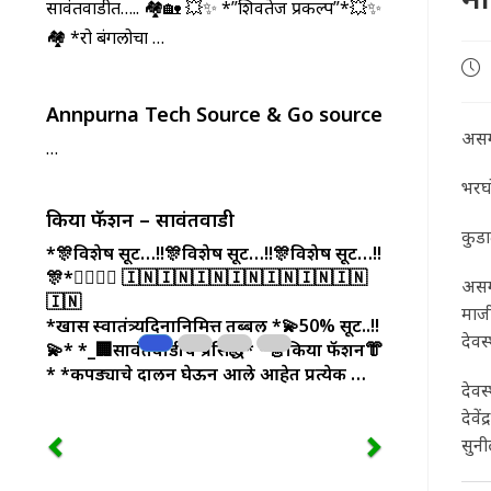
सावंतवाडीत….. 🏘️🏡 💥✨ *”शिवतेज प्रकल्प”*💥✨
🏘️ *रो बंगलोचा …
Pos
pub
Annpurna Tech Source & Go source
असगण
…
भरघो
किया फॅशन – सावंतवाडी
कुड
*🎊विशेष सूट…!!🎊विशेष सूट…!!🎊विशेष सूट…!!
🎊*🏃‍♀️🏃‍♂️
🇮🇳🇮🇳🇮🇳🇮🇳🇮🇳🇮🇳🇮🇳
असगण
🇮🇳
माजी
*खास स्वातंत्र्यदिनानिमित्त तब्बल *💫50% सूट..!!
देवस
💫*
*_🏢सावंतवाडीचे प्रसिद्ध*
*👗किया फॅशन👘
*
*कपड्याचे दालन घेऊन आले आहेत प्रत्येक …
देवस
देवे
सुन