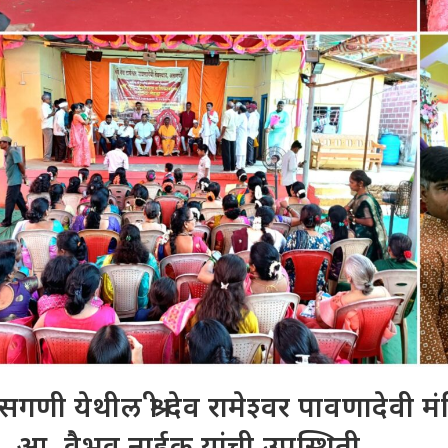
गणी येथील श्री देव रामेश्वर पावणादेवी मंदि
. आ. वैभव नाईक यांची उपस्थिती