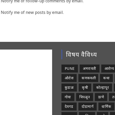
Notify me of follow-up comments by email.
address
rname
to
Notify me of new posts by email.
comment
ment
विषय वैविध्य
PUNE
अमरावती
आरोग्य
ओरोस
कणकवली
कथा
कुडाळ
कृषी
कोल्हापूर
गोवा
चिपळून
ठाणे
तळ
देवगड
दोडामार्ग
धार्मिक