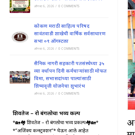
ऑगस्ट 6, 2026
/
0 COMMENTS
कोकण मराठी साहित्य परिषद
सावंतवाडी शाखेची वार्षिक सर्वसाधारण
सभा ०९ ऑगस्टला
ऑगस्ट 6, 2026
/
0 COMMENTS
सैनिक नागरी सहकारी पतसंस्थेच्या ३५
व्या वर्धापन दिनी कर्मचाऱ्यांसाठी मोफत
विमा, सभासदांच्या पाल्यांसाठी
शिष्यवृत्ती योजनेचा शुभारंभ
ऑगस्ट 6, 2026
/
0 COMMENTS
शिवतेज – रो बंगलोचा भव्य प्रकल्प
अस
*🏡🏘️ शिवतेज – रो बंगलोचा भव्य प्रकल्प🏘️🏡*
*”अजिंक्य कन्स्ट्रक्शन”* घेऊन आले आहेत
मा