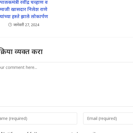
पालकमंत्री रवींद्र चव्हाण व
माजी खासदार निलेश राणे
यांच्या हस्ते झाले लोकार्पण
जानेवारी 27, 2024
तिक्रिया व्यक्त करा
mment
er
Enter
r
your
me
email