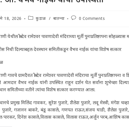
t
Post
Post
मे 18, 2026
कुडाळ
/
बातम्या
0 Comments
lished:
category:
comments:
ी येथील श्री देव रामेश्वर पावणादेवी मंदिराच्या मूर्ती पुनःप्रतिष्ठापना सोहळ्य
स निधी दिल्याबद्दल देवस्थान समितीकडून वैभव नाईक यांचा विशेष सत्कार
ाळ
ी गावचे ग्रामदैवत श्री देव रामेश्वर पावणादेवी मंदिराचा मूर्ती पुनःप्रतिष्ठा
 आमदार वैभव नाईक यांनी उपस्थित राहून दर्शन घेत सर्वांना शुभेच्छा दिल्य
्थान समितीच्या वतीने त्यांचा विशेष सत्कार करण्यात आला.
्थानचे प्रमुख मिलिंद गावकर, सुरेश पुजारे, शैलेश पुजारे, लवू मेस्त्री, मंगेश
ंद्र पुजारे, गजानन बाकरे, बंडू कासले, गणपत राऊत,संजय घाडी, शैलेश पुजार
ील पारकर, दिनेश कासले,विलास कासले, विलास राऊत,अर्जुन परब,आशिष कासले