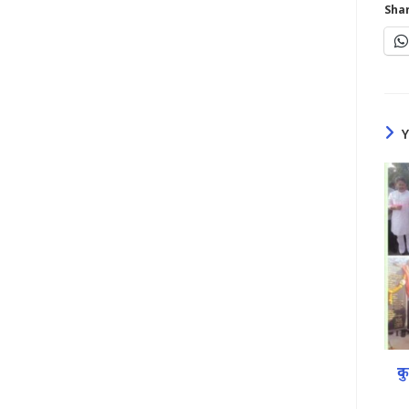
Shar
द