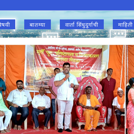
िषयी
बातम्या
वार्ता सिंधुदुर्गाची
माहिती