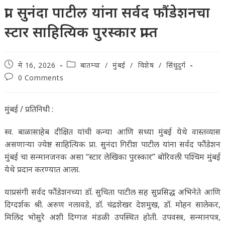
प्रा. सुनंदा पाटील यांना सर्वद फौंडेशनचा
स्टार साहित्यिक पुरस्कार प्राप्त
Post
Post
मे 16, 2026
बातम्या
/
मुंबई
/
विशेष
/
सिंधुदुर्ग
published:
category:
Post
0 Comments
comments:
मुंबई / प्रतिनिधी :
स्व. बाळासाहेब दीक्षित यांची कन्या आणि सध्या मुंबई येथे वास्तव्यास
असणाऱ्या ज्येष्ठ साहित्यिक प्रा. सुनंदा गिरीश पाटील यांना सर्वद फौंडेशन
मुंबई चा सन्मानजनक असा “स्टार लेखिका पुरस्कार” बोरिवली पश्चिम मुंबई
येथे प्रदान करण्यात आला.
याप्रसंगी सर्वद फौंडेशनच्या डॉ. सुचिता पाटील सह सुप्रसिद्ध अभिनेते आणि
दिग्दर्शक श्री. अरुण नलावडे, डॉ. चंद्रशेखर देशमुख, डॉ. मोहन सालेकर,
मिलिंद भोसुरे अशी दिग्गज मंडळी उपस्थित होती. उपवस्त्र, सन्मानपत्र,