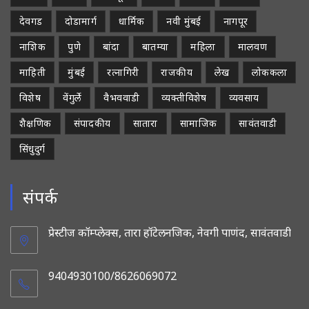
देवगड
दोडामार्ग
धार्मिक
नवी मुंबई
नागपूर
नाशिक
पुणे
बांदा
बातम्या
महिला
मालवण
माहिती
मुंबई
रत्नागिरी
राजकीय
लेख
लोककला
विशेष
वेंगुर्ले
वैभववाडी
व्यक्तीविशेष
व्यवसाय
शैक्षणिक
संपादकीय
सातारा
सामाजिक
सावंतवाडी
सिंधुदुर्ग
संपर्क
प्रेस्टीज कॉम्प्लेक्स, तारा हॉटेलनजिक, नेवगी पाणंद, सावंतवाडी
9404930100/8626069072