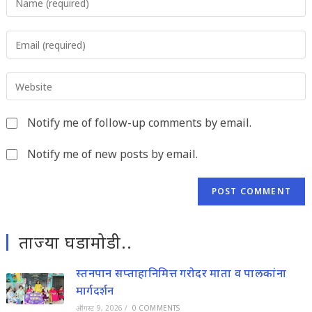
your
name
Enter
or
your
username
email
to
Enter
address
comment
your
to
website
comment
Notify me of follow-up comments by email.
URL
(optional)
Notify me of new posts by email.
ताज्या घडामोडी..
स्तनपान सप्ताहानिमित्त गरोदर माता व पालकांना
मार्गदर्शन
ऑगस्ट 9, 2026
/
0 COMMENTS