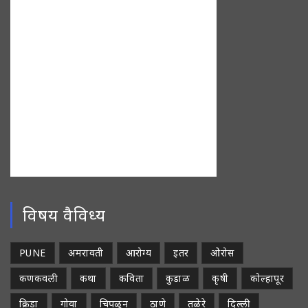
विषय वैविध्य
PUNE
अमरावती
आरोग्य
इतर
ओरोस
कणकवली
कथा
कविता
कुडाळ
कृषी
कोल्हापूर
क्रिडा
गोवा
चिपळून
ठाणे
तळेरे
दिल्ली