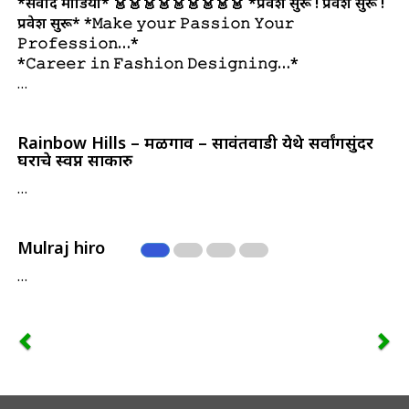
*संवाद मीडिया*
👗👗👗👗👗👗👗👗👗
*प्रवेश सुरू ! प्रवेश सुरू !
प्रवेश सुरू*
*𝙼𝚊𝚔𝚎 𝚢𝚘𝚞𝚛 𝙿𝚊𝚜𝚜𝚒𝚘𝚗 𝚈𝚘𝚞𝚛
𝙿𝚛𝚘𝚏𝚎𝚜𝚜𝚒𝚘𝚗…*
*𝙲𝚊𝚛𝚎𝚎𝚛 𝚒𝚗 𝙵𝚊𝚜𝚑𝚒𝚘𝚗 𝙳𝚎𝚜𝚒𝚐𝚗𝚒𝚗𝚐…*
…
Rainbow Hills – मळगाव – सावंतवाडी येथे सर्वांगसुंदर
घराचे स्वप्न साकारु
…
Mulraj hiro
…