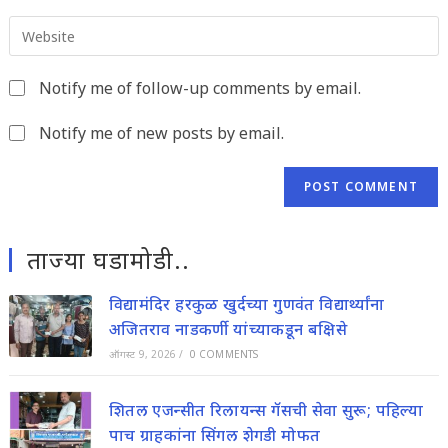
email
to
Enter
address
comment
your
to
website
comment
Notify me of follow-up comments by email.
URL
(optional)
Notify me of new posts by email.
ताज्या घडामोडी..
विद्यामंदिर हरकुळ खुर्दच्या गुणवंत विद्यार्थ्यांना
अजितराव नाडकर्णी यांच्याकडून बक्षिसे
ऑगस्ट 9, 2026
/
0 COMMENTS
शितल एजन्सीत रिलायन्स गॅसची सेवा सुरू; पहिल्या
पाच ग्राहकांना सिंगल शेगडी मोफत