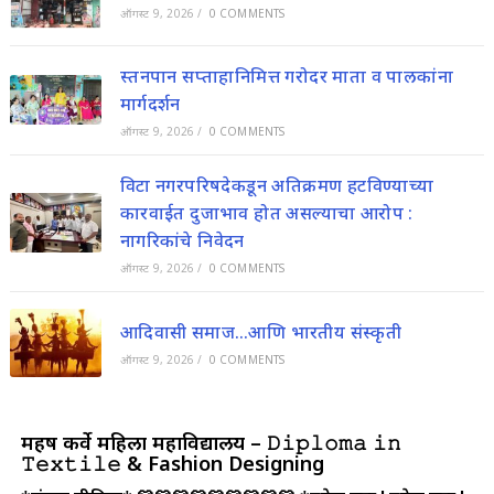
ऑगस्ट 9, 2026
/
0 COMMENTS
स्तनपान सप्ताहानिमित्त गरोदर माता व पालकांना
मार्गदर्शन
ऑगस्ट 9, 2026
/
0 COMMENTS
विटा नगरपरिषदेकडून अतिक्रमण हटविण्याच्या
कारवाईत दुजाभाव होत असल्याचा आरोप :
नागरिकांचे निवेदन
ऑगस्ट 9, 2026
/
0 COMMENTS
आदिवासी समाज…आणि भारतीय संस्कृती
ऑगस्ट 9, 2026
/
0 COMMENTS
महर्षी कर्वे महिला महाविद्यालय – 𝙳𝚒𝚙𝚕𝚘𝚖𝚊 𝚒𝚗
𝚃𝚎𝚡𝚝𝚒𝚕𝚎 & Fashion Designing