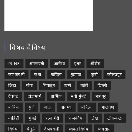
विषय वैविध्य
PUNE
अमरावती
आरोग्य
इतर
ओरोस
कणकवली
कथा
कविता
कुडाळ
कृषी
कोल्हापूर
क्रिडा
गोवा
चिपळून
ठाणे
तळेरे
दिल्ली
देवगड
दोडामार्ग
धार्मिक
नवी मुंबई
नागपूर
नाशिक
पुणे
बांदा
बातम्या
महिला
मालवण
माहिती
मुंबई
रत्नागिरी
राजकीय
लेख
लोककला
विशेष
वेंगुर्ले
वैभववाडी
व्यक्तीविशेष
व्यवसाय