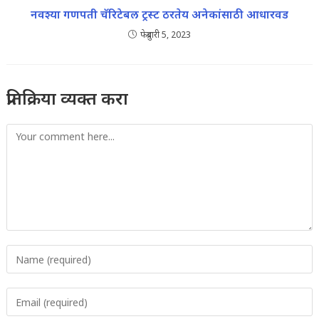
नवश्या गणपती चॅरिटेबल ट्रस्ट ठरतेय अनेकांसाठी आधारवड
फेब्रुवारी 5, 2023
प्रतिक्रिया व्यक्त करा
Comment
Enter
your
name
Enter
or
your
username