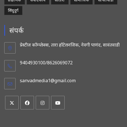
सिंधुदुर्ग
संपर्क
प्रेस्टीज कॉम्प्लेक्स, तारा हॉटेलनजिक, नेवगी पाणंद, सावंतवाडी
9404930100/8626069072
sanvadmedia1@gmail.com
Opens
in
your
application
Opens
Opens
Opens
Opens
in
in
in
in
a
a
a
a