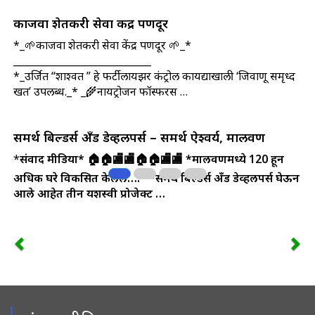
काजवा शेतकरी सेवा केंद्र पणदूर
*_🌱काजवा शेतकरी सेवा केंद्र पणदूर 🌱_*
____________________________
*_उर्जित “शाश्वत ” हे फर्टीलायझर कंट्रोल कायद्याखाली ‘जिवाणू समृध्द
खत’ उपलब्ध._* _🌾नायट्रोजन फॉस्फरस …
समर्थ बिल्डर्स अँड डेव्हलपर्स – समर्थ ऐश्वर्य, मालवण
*
संवाद मीडिया*
🏠🏠🏬🏬🏠🏠🏬🏬
*मालवणमध्ये 120 हून
अधिक घरे विकसित केलेले….*
*समर्थ बिल्डर्स अँड डेव्हलपर्स घेऊन
आले आहेत तीन यशस्वी प्रोजेक्ट …