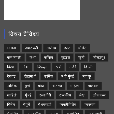
विषय वैविध्य
PUNE
अमरावती
आरोग्य
इतर
ओरोस
कणकवली
कथा
कविता
कुडाळ
कृषी
कोल्हापूर
क्रिडा
गोवा
चिपळून
ठाणे
तळेरे
दिल्ली
देवगड
दोडामार्ग
धार्मिक
नवी मुंबई
नागपूर
नाशिक
पुणे
बांदा
बातम्या
महिला
मालवण
माहिती
मुंबई
रत्नागिरी
राजकीय
लेख
लोककला
विशेष
वेंगुर्ले
वैभववाडी
व्यक्तीविशेष
व्यवसाय
शैक्षणिक
संपादकीय
सातारा
सामाजिक
सावंतवाडी