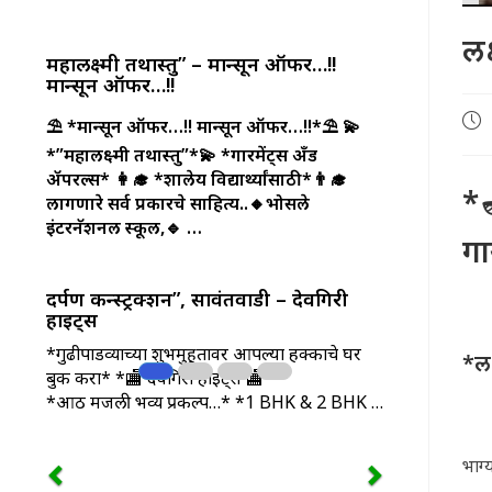
लक
महालक्ष्मी तथास्तु” – मान्सून ऑफर…!!
मान्सून ऑफर…!!
Pos
⛱️ *मान्सून ऑफर…!! मान्सून ऑफर…!!*⛱️
💫
pub
*”महालक्ष्मी तथास्तु”*💫
*गारमेंट्स अँड
ॲपरल्स*
👩‍🎓 *शालेय विद्यार्थ्यांसाठी*👨‍🎓
*
लागणारे सर्व प्रकारचे साहित्य..🔸भोसले
इंटरनॅशनल स्कूल,🔹 …
गा
दर्पण कन्स्ट्रक्शन”, सावंतवाडी – देवगिरी
हाइट्स
*गुढीपाडव्याच्या शुभमुहूर्तावर आपल्या हक्काचे घर
*लक
बुक करा* *🏬 देवगिरी हाइट्स 🏬*
*आठ मजली भव्य प्रकल्प…* *1 BHK & 2 BHK …
भाग्