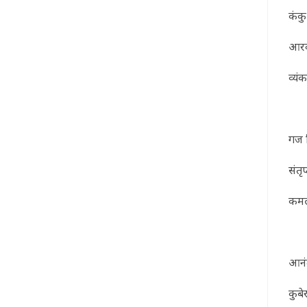
कंक
आरक
व्यं
गज च
संतृप
कमल
आनं
कुबे