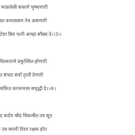
ु भाळलेली कंकणे भुषवणारी
्त कमलासम नेत्र असणारी
कटेशा प्रिय पत्नी आम्हा सौख्य दे।।3।।
ित्काराने प्रफुल्लित होणारी
्त संपदा सर्वां तृप्ती देणारी
ांकित करकमला समृद्धी दे।।4।।
द कर्दम श्रीद चिकलीत तव सूत
र तव स्वामी विश्व रक्षक होत