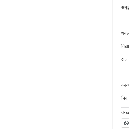
समृद
धनलक्
विद्य
राज 
काव्
पिन
Shar