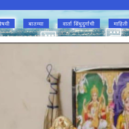
िषयी
बातम्या
वार्ता सिंधुदुर्गाची
माहिती