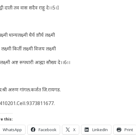
्धी दाती तव वास सदैव राहू दे।।5।I
ष्मी धान्यलक्ष्मी धैर्य शौर्य लक्ष्मी
ा लक्ष्मी किर्ती लक्ष्मी विजय लक्ष्मी
लक्ष्मी अष्ट रूपधारी आह्मा सौख्य दे।।6।।
य:श्री अरुण गांगल.कर्जत जि.रायगड.
.410201.Cell.9373811677.
e this:
WhatsApp
Facebook
X
LinkedIn
Print