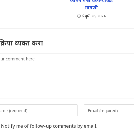
कामगार अधिकाऱ्यांकडे
मागणी
फेब्रुवारी 28, 2024
तिक्रिया व्यक्त करा
mment
er
Enter
r
your
me
email
Notify me of follow-up comments by email.
address
rname
to