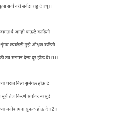
ृपा सर्वां वरी सर्वदा राहू दे।।धृ।।
्वागतार्थ आम्ही पाऊले काढितो
ृंगार ल्यालेली तुझे औक्षण करितो
लोकी तव सन्मान दैन्य दूर होऊ दे।।1।।
ांच्या घरात नित्य सुमंगल होऊ दे
 सूर्य तेज किरणे सर्वांवर बरसुदे
ांच्या मनोकामना सुफळ होऊ दे।।2।।