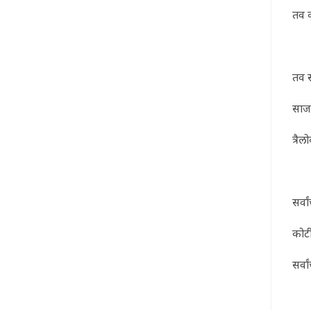
तव क
तव स
साजश
त्रै
सर्व
कोटी
सर्व