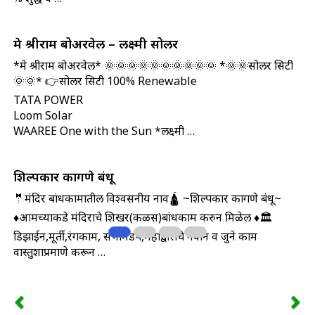
मे श्रीराम बोअरवेल – लक्ष्मी सोलर
*मे श्रीराम बोअरवेल* 🌞🌞🌞🌞🌞🌞🌞🌞🌞🌞 *🌞🌞सोलर सिटी
🌞🌞* 👉सोलर सिटी 100% Renewable
TATA POWER
Loom Solar
WAAREE One with the Sun *लक्ष्मी …
शिल्पकार कागणे बंधू
🤵मंदिर बांधकामातील विश्वसनीय नाव🛕 ~शिल्पकार कागणे बंधू~
♦आमच्याकडे मंदिराचे शिखर(कळस)बांधकाम करुन मिळेल ♦🏛️
डिझाईन,मूर्ती,रंगकाम, सभामंडप,महाद्वाराचे नवीन व जुने काम
वास्तुशात्रप्रमाणे करून …