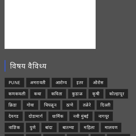
विषय वैविध्य
PUNE
अमरावती
आरोग्य
इतर
ओरोस
कणकवली
कथा
कविता
कुडाळ
कृषी
कोल्हापूर
क्रिडा
गोवा
चिपळून
ठाणे
तळेरे
दिल्ली
देवगड
दोडामार्ग
धार्मिक
नवी मुंबई
नागपूर
नाशिक
पुणे
बांदा
बातम्या
महिला
मालवण