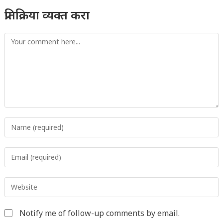
प्रतिक्रिया व्यक्त करा
Comment
Enter
your
name
Enter
or
your
username
email
to
Enter
address
comment
your
to
website
comment
Notify me of follow-up comments by email.
URL