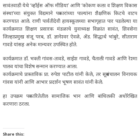
सावंतवाडी येथे ‘व्हॉईस ऑफ मीडिया’ आणि ‘कोकण कला व शिक्षण विकास
संस्था’च्या संयुक्त विद्यमाने पत्रकारांच्या पाल्यांना शैक्षणिक किटचे वाटप
करण्यात आले. राणी पार्वतीदेवी हायस्कूलच्या सभागृहात पार पडलेल्या या
कार्यक्रमात शिक्षण प्रसारक मंडळाचे युवाध्यक्ष विक्रांत सावंत, शिवसेना
जिल्हाप्रमुख संजू परब, डॉ. ज्ञानेश्वर ऐवळे, ॲड. सिद्धार्थ भांबुरे, सीताराम
गावडे यांसह अनेक मान्यवर उपस्थित होते.
कार्यक्रमात डॉ. भक्ती गांवस-तावडे, साईश गावडे, चैताली गावडे आणि रेश्मा
पालव यांचा विशेष सन्मान करण्यात आला.
कार्यक्रमाचे प्रास्ताविक प्रा. रुपेश पाटील यांनी केले, तर सूत्रसंचालन विनायक
गांवस यांनी आणि आभार प्रदर्शन भूषण सावंत यांनी केले.
हा उपक्रम पत्रकारितेतील सामाजिक भान आणि बांधिलकी अधोरेखित
करणारा ठरला.
Share this: