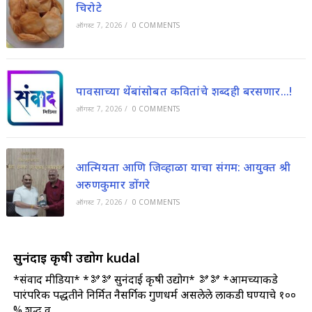
चिरोटे
ऑगस्ट 7, 2026
/
0 COMMENTS
पावसाच्या थेंबांसोबत कवितांचे शब्दही बरसणार…!
ऑगस्ट 7, 2026
/
0 COMMENTS
आत्मियता आणि जिव्हाळा याचा संगम: आयुक्त श्री
अरुणकुमार डोंगरे
ऑगस्ट 7, 2026
/
0 COMMENTS
सुनंदाई कृषी उद्योग kudal
*संवाद मीडिया* *🫘🫘 सुनंदाई कृषी उद्योग* 🫘🫘 *आमच्याकडे
पारंपरिक पद्धतीने निर्मित नैसर्गिक गुणधर्म असलेले लाकडी घण्याचे १००
% शुद्ध व …