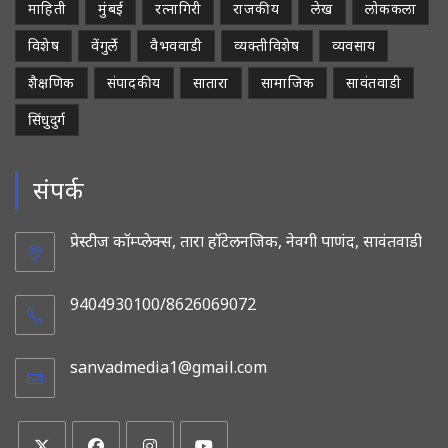
माहिती
मुंबई
रत्नागिरी
राजकीय
लेख
लोककला
विशेष
वेंगुर्ले
वैभववाडी
व्यक्तीविशेष
व्यवसाय
शैक्षणिक
संपादकीय
सातारा
सामाजिक
सावंतवाडी
सिंधुदुर्ग
संपर्क
प्रेस्टीज कॉम्प्लेक्स, तारा हॉटेलनजिक, नेवगी पाणंद, सावंतवाडी
9404930100/8626069072
sanvadmedia1@gmail.com
Opens
in
your
application