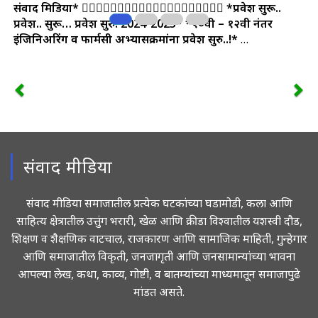
संवाद मिडिया*
🤵‍♀🤵‍♂👩‍⚖️🧑‍⚖️🤵‍♀🤵‍♂👩‍⚖️🧑‍⚖️🤵‍♀🤵‍♂
*प्रवेश सुरू..
प्रवेश.. सुरू… प्रवेश सुरु! 2024-2025*
*१०वी – १२वी नंतर
इंजिनिअरिंग व फार्मसी अभ्यासक्रमांना प्रवेश सुरु..!*
…
संवाद मीडिया
संवाद मीडिया समाजातील प्रत्येक घटकांच्या घडामोडी, कला आणि
साहित्य क्षेत्रातील उत्तुंग भरारी, खेळ आणि क्रीडा विश्वातील यशस्वी दौड,
शिक्षण व शैक्षणिक वाटचाल, राजकारण आणि सामाजिक माहिती, गुन्हेगार
आणि समाजातील विकृती, जनजागृती आणि जनसामान्यांच्या भावना
आपल्या लेख, कथा, काव्य, गोष्टी, व बातम्यांच्या माध्यमातून समाजापुढे
मांडत असते.