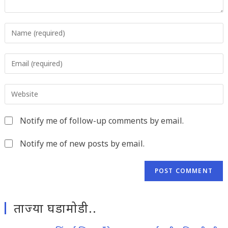
Enter
your
name
Enter
or
your
username
email
to
Enter
address
comment
your
to
website
comment
Notify me of follow-up comments by email.
URL
(optional)
Notify me of new posts by email.
ताज्या घडामोडी..