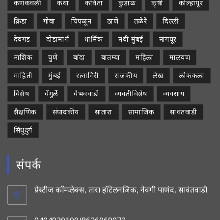
कणकवली
कथा
कविता
कुडाळ
कृषी
कोल्हापूर
क्रिडा
गोवा
चिपळून
ठाणे
तळेरे
दिल्ली
देवगड
दोडामार्ग
धार्मिक
नवी मुंबई
नागपूर
नाशिक
पुणे
बांदा
बातम्या
महिला
मालवण
माहिती
मुंबई
रत्नागिरी
राजकीय
लेख
लोककला
विशेष
वेंगुर्ले
वैभववाडी
व्यक्तीविशेष
व्यवसाय
शैक्षणिक
संपादकीय
सातारा
सामाजिक
सावंतवाडी
सिंधुदुर्ग
संपर्क
प्रेस्टीज कॉम्प्लेक्स, तारा हॉटेलनजिक, नेवगी पाणंद, सावंतवाडी