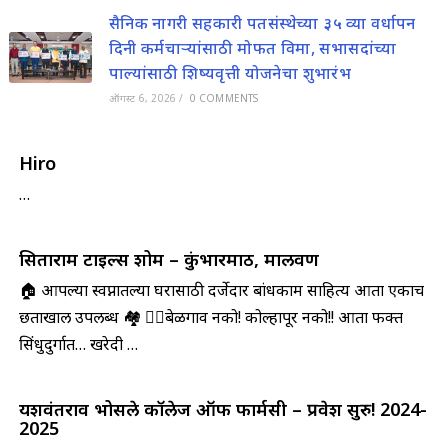
सैनिक नागरी सहकारी पतसंस्थेच्या ३५ व्या वर्धापन
दिनी कर्मचाऱ्यांसाठी मोफत विमा, सभासदांच्या
पाल्यांसाठी शिष्यवृत्ती योजनेचा शुभारंभ
ऑगस्ट 6, 2026
/
0 COMMENTS
Hiro
…
सिताराम टाइल्स शोरूम – कुंभारमाठ, मालवण
🏠 आपल्या स्वप्नातल्या घरासाठी दर्जेदार बांधकाम साहित्य आता एकाच
छताखाली उपलब्ध 🏘️ 🤷‍♀️बेळगाव नको! कोल्हापूर नको!! आता फक्त
सिंधुदुर्गात… खरेदी …
यशवंतराव भोसले कॉलेज ऑफ फार्मसी – प्रवेश सुरु! 2024-
2025