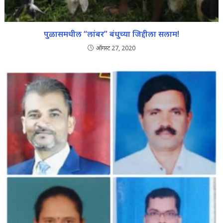
पुळासमधील “लांबर” बंधुच्या जिद्दीला सलाम!
ऑगस्ट 27, 2020