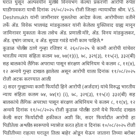
घरात घुसून अल्पवयीन मुलीचे विनयभंग केल्या प्रकरणी आरोपी रुपेश
घाडीगावकरा याची दिनांक २९/०८/२०२५ रोजी जिल्हा न्यायाधीश श्रीम. V.S.
Deshmukh यांनी जामीनावर मुक्ततेचा आदेश केला. आरोपीच्या वतीने
तर्फे ॲड. विवेक भालचंद्र मांडकुलकर यांनी केलेला युक्तिवाद ग्राह्य मानून
जामिनावर मुक्तता केला तसेच ॲड. प्रणाली मोरे, ॲड. विनय मांडकुलकर,
ॲड. वृषांग जाधव, व ॲड. सुयश गवंडे यांनी काम पाहिले.*
कुडाळ पोलीस ठाणे गुन्हा रजिष्टर नं. २६०/२०२५ चे कामी आरोपी यांचेवर
भारतीय न्याय संहिता कलम ७४, ७४(१)(i), ७८, ३२९(३), ११५(२), ३३२(बी)
सह बालकांचे लैंगिक अपराधा पासून संरक्षण अधिनियम चे कलम ८, ११(४),
१२ अन्वये गुन्हा दाखल झालेला असून आरोपी याला दिनांक ११/०८/२०२५
रोजी अटक करण्यात आली.
२) सदर गुन्ह्याच्या कामी फिर्यादी हिने आरोपी (अर्जदार) यांचे विरुद्ध भारतीय
न्याय संहिता कलम ७४, ७४(१) (i), ७८, ३२९(३), ११५(२) ३३२(बी) सह
बालकांचे लैंगिक अपराधा पासून संरक्षण अधिनियम चे कलम ८, ११(४), १२
अन्वये दिनांक ११/०८/२०२५ रोजी कुडाळ पोलीस ठाणे येथे फिर्याद दाखल
केली. सदर फिर्यादीची हकीकत अशी कि, सदर फिर्यादीत आरोपी हा
पिडीतेला अश्लील स्वरूपाचे म्यासेज करत होता व दिनांक १०/०८/२०२५ रोजी
पिडीतीच्या राहत्या घरातून तिला बाहेर ओडून घेऊन जाताना तिच्या बरोबर