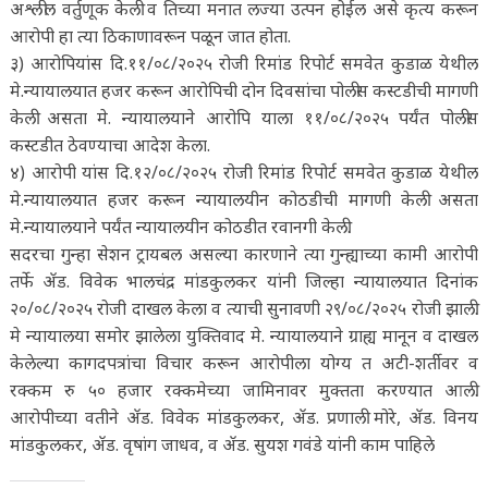
अश्लील वर्तुणूक केली व तिच्या मनात लज्या उत्पन होईल असे कृत्य करून
आरोपी हा त्या ठिकाणावरून पळून जात होता.
३) आरोपियांस दि.११/०८/२०२५ रोजी रिमांड रिपोर्ट समवेत कुडाळ येथील
मे.न्यायालयात हजर करून आरोपिची दोन दिवसांचा पोलीस कस्टडीची मागणी
केली असता मे. न्यायालयाने आरोपि याला ११/०८/२०२५ पर्यंत पोलीस
कस्टडीत ठेवण्याचा आदेश केला.
४) आरोपी यांस दि.१२/०८/२०२५ रोजी रिमांड रिपोर्ट समवेत कुडाळ येथील
मे.न्यायालयात हजर करून न्यायालयीन कोठडीची मागणी केली असता
मे.न्यायालयाने पर्यंत न्यायालयीन कोठडीत रवानगी केली.
सदरचा गुन्हा सेशन ट्रायबल असल्या कारणाने त्या गुन्ह्याच्या कामी आरोपी
तर्फे ॲड. विवेक भालचंद्र मांडकुलकर यांनी जिल्हा न्यायालयात दिनांक
२०/०८/२०२५ रोजी दाखल केला व त्याची सुनावणी २९/०८/२०२५ रोजी झाली.
मे न्यायालया समोर झालेला युक्तिवाद मे. न्यायालयाने ग्राह्य मानून व दाखल
केलेल्या कागदपत्रांचा विचार करून आरोपीला योग्य त अटी-शर्तीवर व
रक्कम रु ५० हजार रक्कमेच्या जामिनावर मुक्तता करण्यात आली.
आरोपीच्या वतीने ॲड. विवेक मांडकुलकर, ॲड. प्रणाली मोरे, ॲड. विनय
मांडकुलकर, ॲड. वृषांग जाधव, व ॲड. सुयश गवंडे यांनी काम पाहिले