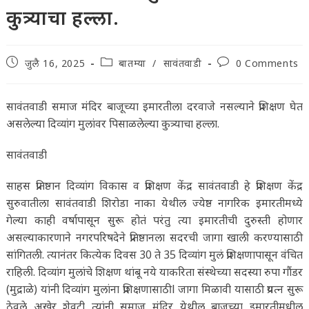
कुत्र्याचा हल्ला.
Post
Post
Post
जुलै 16, 2025
बातम्या
/
सावंतवाडी
0 Comments
published:
category:
comments:
सावंतवाडी समाज मंदिर बाजूच्या इमारतीला दरवाजे नसल्याने प्रशिक्षण घेत
असलेल्या दिव्यांग मुलांवर पिसाळलेल्या कुत्र्याचा हल्ला.
सावंतवाडी
साहस प्रतिष्ठान दिव्यांग विकास व प्रशिक्षण केंद्र सावंतवाडी हे प्रशिक्षण केंद्र
सुरुवातीला सावंतवाडी शिरोडा नाका येथील ज्येष्ठ नागरिक इमारतीमध्ये
गेल्या काही वर्षापासून सुरू होतं परंतु त्या इमारतीची दुरुस्ती होणार
असल्याकारणाने नगरपरिषदेने प्रतिष्ठानला सदरची जागा खाली करण्यासाठी
सांगितली. त्यानंतर कित्येक दिवस 30 ते 35 दिव्यांग मुलं प्रशिक्षणापासून वंचित
राहिली. दिव्यांग मुलांचे शिक्षण थांबू नये याकरिता संस्थेच्या सदस्या रुपा गौंडर
(मुद्राळे) यांनी दिव्यांग मुलांना प्रशिक्षणासाठीl जागा मिळावी यासाठी प्रयत्न सुरू
ठेवले अखेर शेवटी त्यांनी समाज मंदिर येथील बाजूच्या इमारतीमधील