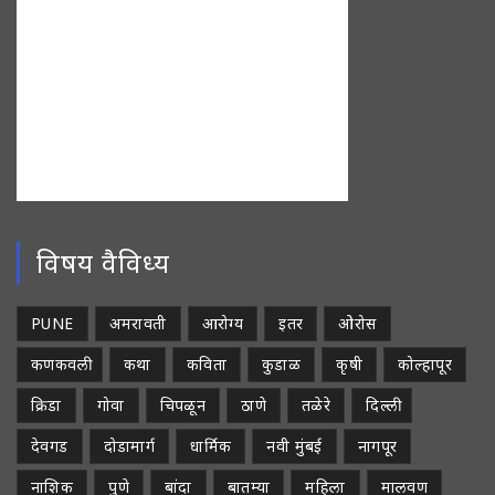
विषय वैविध्य
PUNE
अमरावती
आरोग्य
इतर
ओरोस
कणकवली
कथा
कविता
कुडाळ
कृषी
कोल्हापूर
क्रिडा
गोवा
चिपळून
ठाणे
तळेरे
दिल्ली
देवगड
दोडामार्ग
धार्मिक
नवी मुंबई
नागपूर
नाशिक
पुणे
बांदा
बातम्या
महिला
मालवण