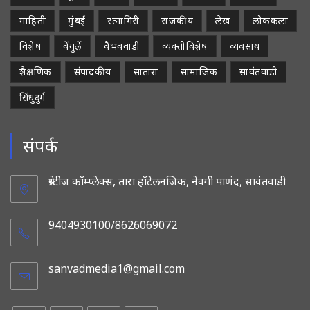
माहिती
मुंबई
रत्नागिरी
राजकीय
लेख
लोककला
विशेष
वेंगुर्ले
वैभववाडी
व्यक्तीविशेष
व्यवसाय
शैक्षणिक
संपादकीय
सातारा
सामाजिक
सावंतवाडी
सिंधुदुर्ग
संपर्क
प्रेस्टीज कॉम्प्लेक्स, तारा हॉटेलनजिक, नेवगी पाणंद, सावंतवाडी
9404930100/8626069072
sanvadmedia1@gmail.com
Opens
in
your
application