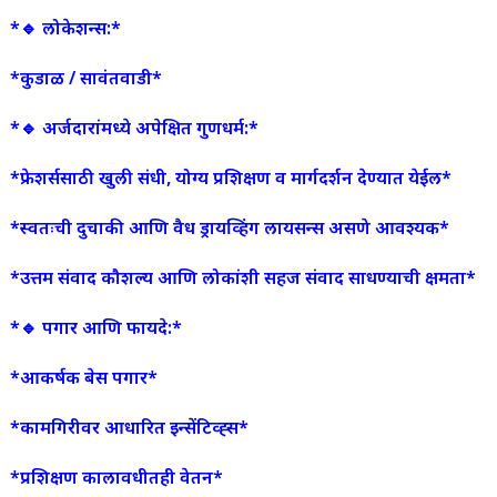
*🔹 लोकेशन्स:*
*कुडाळ / सावंतवाडी*
*🔹 अर्जदारांमध्ये अपेक्षित गुणधर्म:*
*फ्रेशर्ससाठी खुली संधी, योग्य प्रशिक्षण व मार्गदर्शन देण्यात येईल*
*स्वतःची दुचाकी आणि वैध ड्रायव्हिंग लायसन्स असणे आवश्यक*
*उत्तम संवाद कौशल्य आणि लोकांशी सहज संवाद साधण्याची क्षमता*
*🔹 पगार आणि फायदे:*
*आकर्षक बेस पगार*
*कामगिरीवर आधारित इन्सेंटिव्ह्स*
*प्रशिक्षण कालावधीतही वेतन*