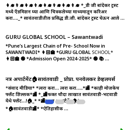
👩‍🎓👨‍🎓👩‍🎓👨‍🎓👩‍🎓👨‍🎓👩‍🎓👨‍🎓
*_डी जी बांदेकर ट्रस्ट
मध्ये ऍडमिशन घ्या आणि चित्रकलेच्या माध्यमातून करिअर
करा…._*
सावंतवाडीतील प्रसिद्ध डी.जी. बांदेकर ट्रस्ट घेऊन आले …
GURU GLOBAL SCHOOL – Sawantwadi
*Pune’s Largest Chain of Pre- School Now in
SAWANTWADI*
👩🏻‍🏫 *GURU GLOBAL
SCHOOL*
👩🏻‍🏫
🟢 *Admission Open 2024-2025* 🟢
📚 …
नक्षत्र अपार्टमेंट🏠सावंतवाडी _ प्रोप्रा. पनवेलकर डेव्हलपर्स
*
संवाद मीडिया*
*त्वरा करा… त्वरा करा…..*🏬
*काही मोजकेच
फ्लॅट शिल्लक*🏬
*_🏬फक्त चौदा लाखात सावंतवाडी-भटवाडी
येथे फ्लॅट…!🏠_*
*🏬नक्षत्र अपार्टमेंट🏠*
*🏠सावंतवाडी🏬*
*ऐतिहासीक …