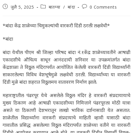
Post
Post
Post
जुलै 5, 2025
बातम्या
/
बांदा
0 Comments
published:
category:
comments:
*बांदा केंद्र शाळेच्या चिमुकल्यांची वारकरी दिंडी ठरली लक्षवेधी*
*बांदा
बांदा येथील पीएम श्री जिल्हा परिषद बांदा नं.१केंद्र शाळेच्यावतीने आषाढी
एकादशीचे औचित्य साधून आनंददायी शनिवार या उपक्रमांतर्गत बांदा
केंद्रशाळा ते विठ्ठल मंदिरापर्यंत आयोजित केलेली वारकरी दिंडी विद्यार्थ्यांनी
साकारलेल्या विविध वेशभूषेमुळे लक्षवेधी ठरली. विद्यार्थ्यांच्या या वारकरी
दिंडी मुळे बांदा शहरात विठ्ठलमय वातावरण निर्माण झाले.
महाराष्ट्रातील पंढरपूर येथे असलेले विठ्ठल मंदिर हे वारकरी संप्रदायायाचे
मुख्य ठिकाण आहे आषाढी एकादशीच्या निमित्ताने पंढरपूरला मोठी यात्रा
असते या ठिकाणी देशभरातून लाखो भाविक दर्शनासाठी येत असतात.
शाळेतील विद्यार्थ्यांना वारकरी संप्रदायाचे माहिती व्हावी यासाठी बांदा
गावातील प्रसिद्ध असलेल्या विठ्ठल मंदिरापर्यंत शाळेच्या वतीने या वारकरी
दिंडीचे आयोजन करण्यात आले होते. या वारकरी दिंडीत विद्यार्थी विठ्ठल-