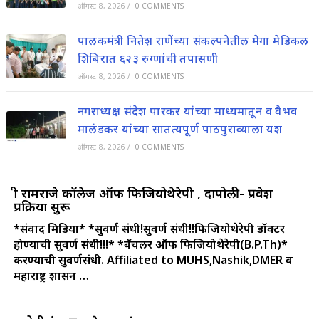
ऑगस्ट 8, 2026
/
0 COMMENTS
पालकमंत्री नितेश राणेंच्या संकल्पनेतील मेगा मेडिकल
शिबिरात ६२३ रुग्णांची तपासणी
ऑगस्ट 8, 2026
/
0 COMMENTS
नगराध्यक्ष संदेश पारकर यांच्या माध्यमातून व वैभव
मालंडकर यांच्या सातत्यपूर्ण पाठपुराव्याला यश
ऑगस्ट 8, 2026
/
0 COMMENTS
श्री रामराजे कॉलेज ऑफ फिजियोथेरेपी , दापोली- प्रवेश
प्रक्रिया सुरू
*संवाद मिडिया*
*सुवर्ण संधी!सुवर्ण संधी!!फिजियोथेरेपी डॉक्टर
होण्याची सुवर्ण संधी!!!*
*बॅचलर ऑफ फिजियोथेरेपी(B.P.Th)*
करण्याची सुवर्णसंधी.
Affiliated to MUHS,Nashik,DMER व
महाराष्ट्र शासन …