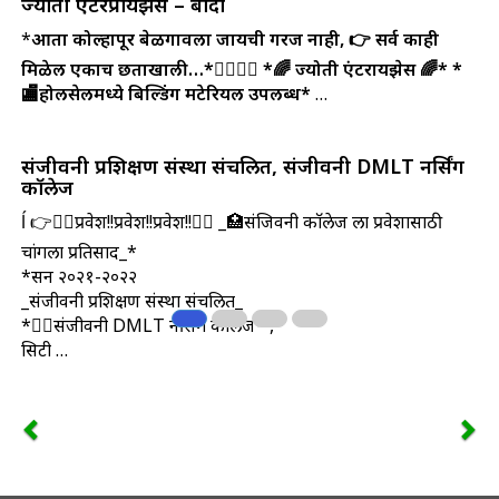
ज्योती एंटरप्रायझेस – बांदा
*
आता कोल्हापूर बेळगावला जायची गरज नाही, 👉 सर्व काही
मिळेल एकाच छताखाली…*🏃‍♀️🏃‍♂️
*🌈 ज्योती एंटरप्रायझेस 🌈*
*
🏬होलसेलमध्ये बिल्डिंग मटेरियल उपलब्ध*
…
संजीवनी प्रशिक्षण संस्था संचलित, संजीवनी DMLT नर्सिंग
काॅलेज
ĺ 👉👩‍⚕️प्रवेश!!प्रवेश!!प्रवेश!!👩‍⚕️ _🏥संजिवनी काॅलेज ला प्रवेशासाठी
चांगला प्रतिसाद_*
*सन २०२१-२०२२
_संजीवनी प्रशिक्षण संस्था संचलित_
*👩‍⚕️संजीवनी DMLT नर्सिंग काॅलेज* ,
सिटी …