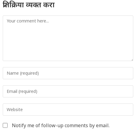
प्रतिक्रिया व्यक्त करा
Comment
Enter
your
name
Enter
or
your
username
email
to
Enter
address
comment
your
to
website
comment
Notify me of follow-up comments by email.
URL
(optional)