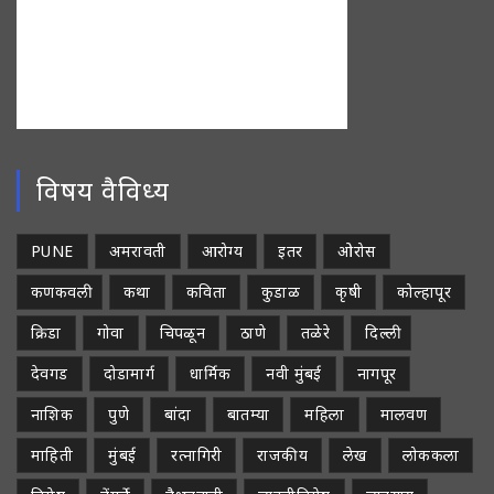
विषय वैविध्य
PUNE
अमरावती
आरोग्य
इतर
ओरोस
कणकवली
कथा
कविता
कुडाळ
कृषी
कोल्हापूर
क्रिडा
गोवा
चिपळून
ठाणे
तळेरे
दिल्ली
देवगड
दोडामार्ग
धार्मिक
नवी मुंबई
नागपूर
नाशिक
पुणे
बांदा
बातम्या
महिला
मालवण
माहिती
मुंबई
रत्नागिरी
राजकीय
लेख
लोककला