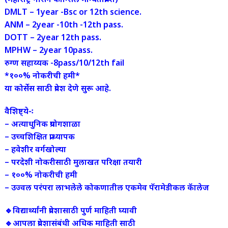
DMLT – 1year -Bsc or 12th science.
ANM – 2year -10th -12th pass.
DOTT – 2year 12th pass.
MPHW – 2year 10pass.
रुग्ण सहाय्यक -8pass/10/12th fail
*१००% नोकरीची हमी*
या कोर्सेस साठी प्रवेश देणे सुरू आहे.
वैशिष्ट्ये-ः
– अत्याधुनिक प्रयोगशाळा
– ⁠उच्चशिक्षित प्राध्यापक
– ⁠हवेशीर वर्गखोल्या
– ⁠परदेशी नोकरीसाठी मुलाखत परिक्षा तयारी
– ⁠१००% नोकरीची हमी
– ⁠उज्वल परंपरा लाभलेले कोकणातील एकमेव पॅरामेडीकल कॅालेज
🔹विद्यार्थ्यांनी प्रवेशासाठी पुर्ण माहिती घ्यावी
🔹आपला प्रवेशासंबंधी अधिक माहिती साठी