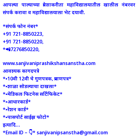
आपल्या पाल्याच्या प्रवेशाकरीता महाविद्यालयातील खालील नंबरवर
संपर्क करावा व महाविद्यालयाला भेट दयावी.
*संपर्क फोन नंबर*
+91 721-8850223,
+91 721-8850220,
*📲7276850220,
www.sanjivaniprashikshansanstha.com
आवश्यक कागदपत्रे
*▪️10वी 12वी चे गुणपत्रक, प्रमाणपत्र*
*▪️शाळा सोडल्याचा दाखला*
*▪️मेडिकल फिटनेस सर्टिफिकेट*
*▪️आधारकार्ड*
*▪️रेशन कार्ड*
*▪️पासपोर्ट साईझ फोटो*
इत्यादि…
*Email lD – 👇* sanjivanipsanstha@gmail.com