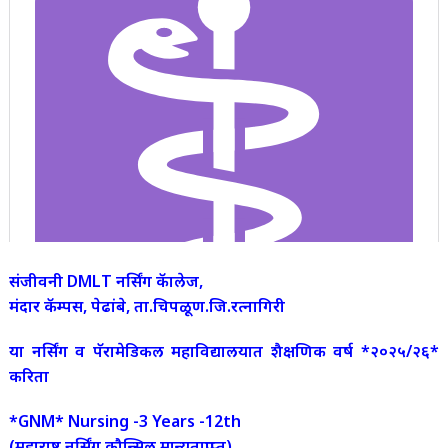
संजीवनी DMLT नर्सिंग कॅालेज,
मंदार कॅम्पस, पेढांबे, ता.चिपळूण.जि.रत्नागिरी
या नर्सिंग व पॅरामेडिकल महाविद्यालयात शैक्षणिक वर्ष *२०२५/२६*
करिता
*GNM* Nursing -3 Years -12th
(महाराष्ट्र नर्सिंग कौन्सिल मान्यताप्राप्त)