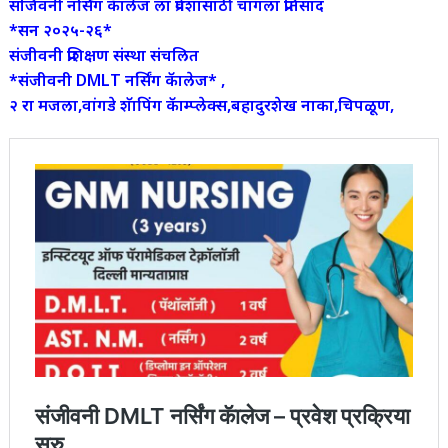
संजिवनी नर्सिंग कॅालेज ला प्रवेशासाठी चांगला प्रतिसाद
*सन २०२५-२६*
संजीवनी प्रशिक्षण संस्था संचलित
*संजीवनी DMLT नर्सिंग कॅालेज* ,
२ रा मजला,वांगडे शॅापिंग कॅाम्प्लेक्स,बहादुरशेख नाका,चिपळूण,