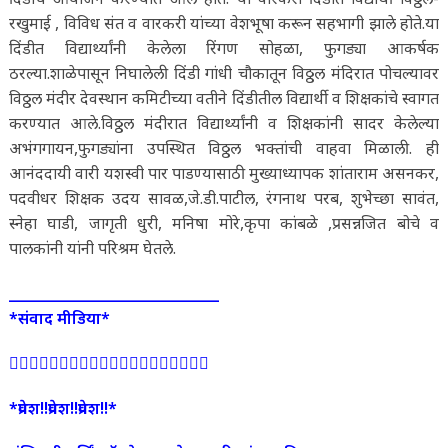
रखुमाई , विविध संत व वारकरी यांच्या वेशभूषा करून सहभागी झाले होते.या
दिंडीत विद्यार्थ्यांनी केलेला रिंगण सोहळा, फुगड्या आकर्षक
ठरल्या.शाळेपासून निघालेली दिंडी गांधी चौकातून विठ्ठल मंदिरात पोचल्यावर
विठ्ठल मंदीर देवस्थान कमिटीच्या वतीने दिंडीतील विद्यार्थी व शिक्षकांचे स्वागत
करण्यात आले.विठ्ठल मंदीरात विद्यार्थ्यांनी व शिक्षकांनी सादर‌ केलेल्या
अभंगगायन,फुगड्यांना उपस्थित विठ्ठल भक्तांची वाहवा मिळाली. ही
आनंददायी वारी यशस्वी पार पाडण्यासाठी मुख्याध्यापक शांताराम असनकर,
पदवीधर शिक्षक उदय सावळ,जे.डी.पाटील, रंगनाथ परब, शुभेच्छा सावंत,
स्नेहा घाडी, जागृती धुरी, मनिषा मोरे‌,कृपा कांबळे ,प्रसन्नजित बोचे व
पालकांनी यांनी परिश्रम घेतले.
______________________________
*संवाद मीडिया*
👩‍⚕👩‍⚕👩‍⚕👩‍⚕👩‍⚕👩‍⚕👩‍⚕👩‍⚕👩‍⚕👩‍⚕
*प्रवेश!!प्रवेश!!प्रवेश!!*