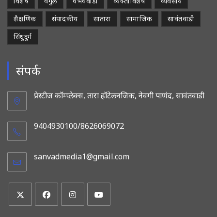
विशेष
वेंगुर्ले
वैभववाडी
व्यक्तीविशेष
व्यवसाय
शैक्षणिक
संपादकीय
सातारा
सामाजिक
सावंतवाडी
सिंधुदुर्ग
संपर्क
प्रेस्टीज कॉम्प्लेक्स, तारा हॉटेलनजिक, नेवगी पाणंद, सावंतवाडी
9404930100/8626069072
sanvadmedia1@gmail.com
Opens
in
your
application
Opens
Opens
Opens
Opens