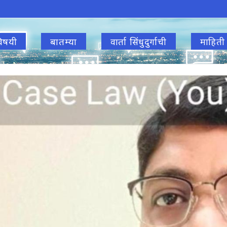
िषयी
बातम्या
वार्ता सिंधुदुर्गाची
माहिती