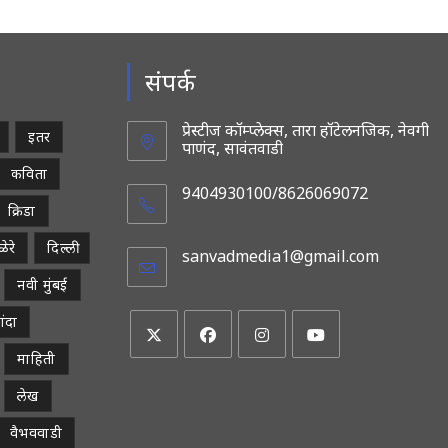
संपर्क
प्रेस्टीज कॉम्प्लेक्स, तारा हॉटेलनजिक, नेवगी
इतर
पाणंद, सावंतवाडी
कविता
9404930100/8626069072
क्रिडा
ेरे
दिल्ली
sanvadmedia1@gmail.com
Opens
in
नवी मुंबई
your
applicatio
ांदा
माहिती
Opens
Opens
Opens
Opens
in
in
in
in
लेख
a
a
a
a
वैभववाडी
new
new
new
new