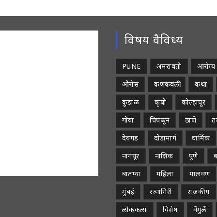
विषय वैविध्य
PUNE
अमरावती
आरोग्य
ओरोस
कणकवली
कथा
कुडाळ
कृषी
कोल्हापूर
गोवा
चिपळून
ठाणे
तळ
देवगड
दोडामार्ग
धार्मिक
नागपूर
नाशिक
पुणे
ब
बातम्या
महिला
मालवण
मुंबई
रत्नागिरी
राजकीय
लोककला
विशेष
वेंगुर्ले