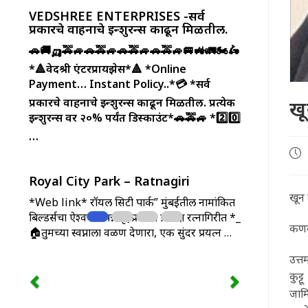
VEDSHREE ENTERPRISES -सर्व
प्रकारचे वाहनाचे इन्शुरन्स काढून मिळतील.
🚗🚚🛺🚕🚙🚗🚕🚙🚗🚕🚙🚗🚕🚙🚐🚜🚛🏍️🛵
*🔺वेदश्री एंटरप्रायझेस*🔺
*Online
Payment… Instant Policy..*💳
*सर्व
प्रकारचे वाहनाचे इन्शुरन्स काढून मिळतील. प्रत्येक
खू
इन्शुरन्स वर २०% पर्यंत डिस्काउंट*🚗🚕🚙
*2️⃣0️⃣
…
Pos
pub
Royal City Park – Ratnagiri
खून 
*Web link*
रॉयल सिटी पार्क” मुंबईतील नामांकित
बिल्डर्सचा ऐश्वर्य संपन्न गृहप्रकल्प प्रत्यक्ष रत्नागिरीत
*_
कण
🏠तुमच्या स्वप्नाला वळण देणारा, एक सुंदर प्रयत्न …
उत्त
कुट्
जामि