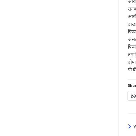
आरो
रानब
आरोप
दाख
फिर्
असत
फिर्
तपास
दोष
पी.ब
Shar