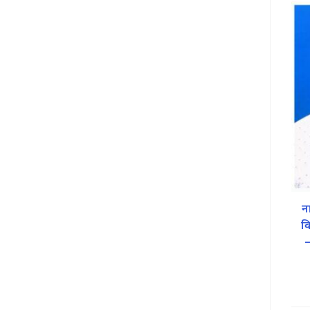
न
व
–