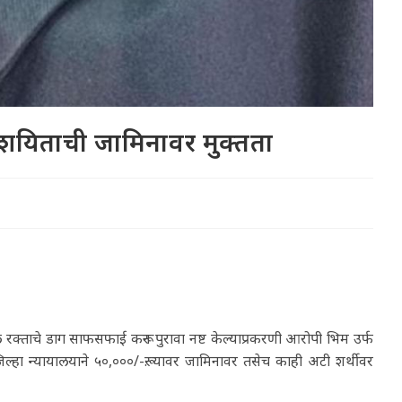
 संशयिताची जामिनावर मुक्तता
रक्ताचे डाग साफसफाई करून पुरावा नष्ट केल्याप्रकरणी आरोपी भिम उर्फ
जिल्हा न्यायालयाने ५०,०००/-रू. यावर जामिनावर तसेच काही अटी शर्थीवर