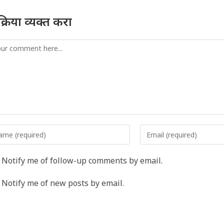
तिक्रिया व्यक्त करा
mment
er
Enter
r
your
me
email
Notify me of follow-up comments by email.
address
rname
to
Notify me of new posts by email.
comment
ment