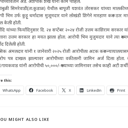
पीच्यावतीने ॲड. अशपाक शेख यांनी काम पाहिले.
ांबुळी सिमरेवाडी(ता.कुडाळ) येथील बापूजी यशवंत तोरसकर यांच्या मालकीच्
ी भिम उर्फ कुट्टू धर्मादास मुजूमदार याने लोखंडी शिगेने मारहाण करून ठार मारल
ल केली होती.
यादि यांच्या फिर्यादिनुसार दि. २४ सप्टेंबर २०२४ रोजी उत्तम काशिराम सरकार 
ाना उत्तम सरकार हा मयत झाला होता. आरोपी भिम मुजुमदार याने त्या रूमम
याद दिलेली होती.
िक अंमलदार यांनी १ जानेवारी २०२५ रोजी आरोपीला अटक करून न्यायालयासमो
ारोप पत्र दाखल झाल्यावर आरोपीच्या वकीलानी जामिन अर्ज दिला होता. स
ी.गायकवाड यांनी आरोपीची ५०,०००/-रूपयाच्या जामिनावर तसेच काही अटी शर्थ
e this:
WhatsApp
Facebook
X
LinkedIn
Print
YOU MIGHT ALSO LIKE