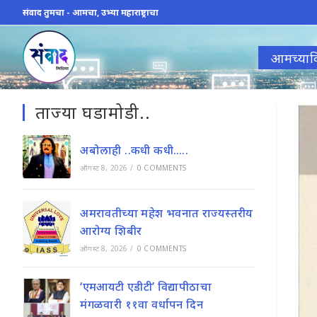
Skip
संवाद तुमचा - आमचा, उभ्या महाराष्ट्राचा
to
content
आमच्याव
ताज्या घडामोडी..
अबोलाही ..कधी कधी…..
ऑगस्ट 8, 2026
/
0 COMMENTS
अमरावतीच्या महेश भवनात राज्यस्तरीय
आरोग्य शिबीर
ऑगस्ट 8, 2026
/
0 COMMENTS
‘एमआयटी एडीटी’ विद्यापीठाचा
मंगळवारी ११वा वर्धापन दिन