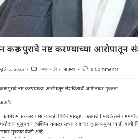
न करून पुरावे नष्ट करण्याच्या आरोपातून
t
Post
Post
जुलै 5, 2025
कणकवली
/
बातम्या
0 Comments
lished:
category:
comments:
करून पुरावे नष्ट करण्याच्या आरोपातून संशयिताची जामिनावर मुक्तता
कवली
म काशिराम सरकार यास लोखंडी शिगेने मारहाण करून जिवे मारले तसेच रूममधील 
टू धर्मादास मुजुमदार (पश्चिम बंगाल) सध्या राहणार कुडाळ-कुंभारवाडी याची 
नावर मुक्तात केली आहे.