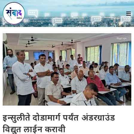
Skip
to
content
इन्सुली ते दोडामार्ग पर्यंत अंडरग्राउंड
विद्युत लाईन करावी