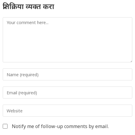
प्रतिक्रिया व्यक्त करा
Comment
Enter
your
name
Enter
or
your
username
email
to
Enter
address
comment
your
to
website
comment
Notify me of follow-up comments by email.
URL
(optional)