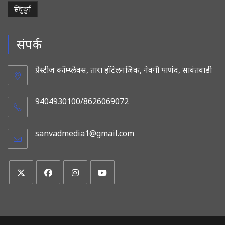
सिंधुदुर्ग
संपर्क
प्रेस्टीज कॉम्प्लेक्स, तारा हॉटेलनजिक, नेवगी पाणंद, सावंतवाडी
9404930100/8626069072
sanvadmedia1@gmail.com
Opens
in
your
application
Opens
Opens
Opens
Opens
in
in
in
in
a
a
a
a
new
new
new
new