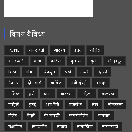
विषय वैविध्य
PUNE
अमरावती
आरोग्य
इतर
ओरोस
कणकवली
कथा
कविता
कुडाळ
कृषी
कोल्हापूर
क्रिडा
गोवा
चिपळून
ठाणे
तळेरे
दिल्ली
देवगड
दोडामार्ग
धार्मिक
नवी मुंबई
नागपूर
नाशिक
पुणे
बांदा
बातम्या
महिला
मालवण
माहिती
मुंबई
रत्नागिरी
राजकीय
लेख
लोककला
विशेष
वेंगुर्ले
वैभववाडी
व्यक्तीविशेष
व्यवसाय
शैक्षणिक
संपादकीय
सातारा
सामाजिक
सावंतवाडी