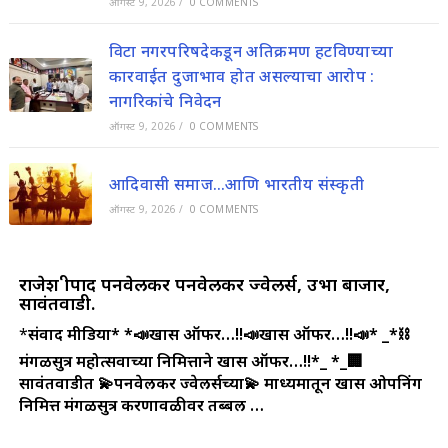
ऑगस्ट 9, 2026
/
0 COMMENTS
विटा नगरपरिषदेकडून अतिक्रमण हटविण्याच्या
कारवाईत दुजाभाव होत असल्याचा आरोप :
नागरिकांचे निवेदन
ऑगस्ट 9, 2026
/
0 COMMENTS
आदिवासी समाज…आणि भारतीय संस्कृती
ऑगस्ट 9, 2026
/
0 COMMENTS
राजेश श्रीपाद पनवेलकर पनवेलकर ज्वेलर्स, उभा बाजार,
सावंतवाडी.
*
संवाद मीडिया*
*📣खास ऑफर…!!📣खास ऑफर…!!📣*
_*⛓️
मंगळसुत्र महोत्सवाच्या निमित्ताने खास ऑफर…!!*_
*_🏢
सावंतवाडीत 💫पनवेलकर ज्वेलर्सच्या💫 माध्यमातून खास ओपनिंग
निमित्त मंगळसुत्र करणावळीवर तब्बल …