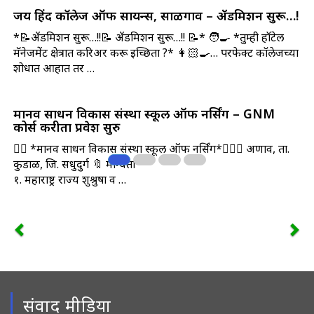
जय हिंद कॉलेज ऑफ सायन्स, साळगाव – ॲडमिशन सुरू…!
*📝ॲडमिशन सुरू…!!📝 ॲडमिशन सुरू…!! 📝* 🧑‍🍳 *तुम्ही हॉटेल
मॅनेजमेंट क्षेत्रात करिअर करू इच्छिता ?* 👩🏻‍🍳… परफेक्ट कॉलेजच्या
शोधात आहात तर …
मानव साधन विकास संस्था स्कूल ऑफ नर्सिंग – GNM
कोर्स करीता प्रवेश सुरु
🧑‍⚕️ *मानव साधन विकास संस्था स्कूल ऑफ नर्सिंग*👩🏻‍⚕️ अणाव, ता.
कुडाळ, जि. सिंधुदुर्ग 🔖 मान्यता
१. महाराष्ट्र राज्य शुश्रुषा व …
संवाद मीडिया