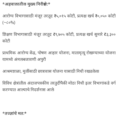
*
अहवालातील मुख्य निरीक्षणे:*
आरोग्य विभागासाठी मंजूर तरतूद ₹२५,०१५ कोटी, प्रत्यक्ष खर्च ₹२०,०५० कोटी
(~८०%)
शिक्षण विभागासाठी मंजूर तरतूद ₹८९,७०५ कोटी, प्रत्यक्ष खर्च सुमारे ₹८३,३००
कोटी
प्राथमिक आरोग्य केंद्र, पोषण आहार योजना, मातामृत्यू रोखण्याच्या योजना
यामध्ये अंमलबजावणी अपुरी
आश्रमशाळा, मुलींसाठी छात्रावास योजना यासाठी निधी रखडलेला
विविध क्षेत्रांतील अंदाजपत्रकीय तरतुदींपैकी मोठा निधी इतर विभागांकडे वर्ग
करण्यात आल्याचे निदर्शनास आले
*
तज्ज्ञांचे मत:*