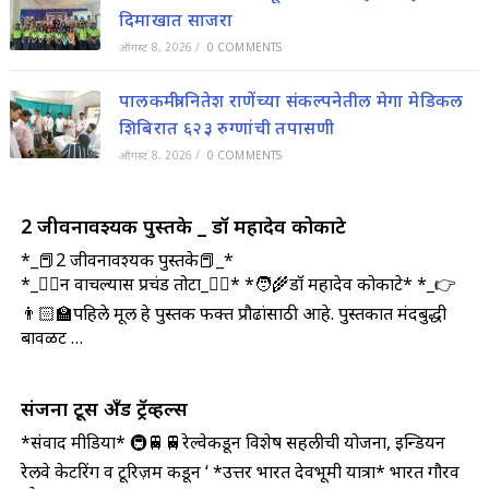
दिमाखात साजरा
ऑगस्ट 8, 2026
/
0 COMMENTS
पालकमंत्री नितेश राणेंच्या संकल्पनेतील मेगा मेडिकल
शिबिरात ६२३ रुग्णांची तपासणी
ऑगस्ट 8, 2026
/
0 COMMENTS
2 जीवनावश्यक पुस्तके _ डॉ महादेव कोकाटे
*_📕2 जीवनावश्यक पुस्तके📕_*
*_🤷‍♀️न वाचल्यास प्रचंड तोटा_🤷‍♂️* *🧑‍🌾डॉ महादेव कोकाटे* *_👉
👨🏻‍🏫पहिले मूल हे पुस्तक फक्त प्रौढांसाठी आहे. पुस्तकात मंदबुद्धी
बावळट …
संजना टूर्स अँड ट्रॅव्हल्स
*संवाद मीडिया* 🚇🚆🚆रेल्वेकडून विशेष सहलीची योजना, इन्डियन
रेलवे केटरिंग व टूरिज़म कडून ‘ *उत्तर भारत देवभूमी यात्रा* भारत गौरव