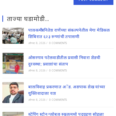
ताज्या घडामोडी..
पालकमंत्री नितेश राणेंच्या संकल्पनेतील मेगा मेडिकल
शिबिरात ६२३ रुग्णांची तपासणी
ऑगस्ट 8, 2026
/
0 COMMENTS
ओसरगाव पटेलवाडीतील प्रवासी निवारा शेडची
दुरवस्था; प्रवाशांचा संताप
ऑगस्ट 8, 2026
/
0 COMMENTS
बालविवाह प्रकरणात अॅड. अशपाक शेख यांच्या
युक्तिवादाला यश
ऑगस्ट 8, 2026
/
0 COMMENTS
स्टेपिंग स्टोन ग्लोबल स्कूलमध्ये पदग्रहण सोहळा