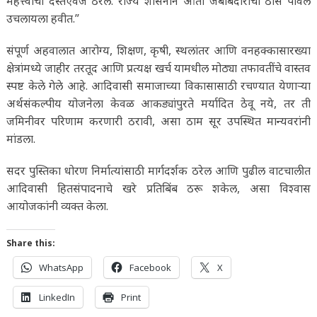
महत्त्वाचा दस्तऐवज ठरेल. राज्य शासनाने आता जबाबदारीची ठोस पावले
उचलायला हवीत.”
संपूर्ण अहवालात आरोग्य, शिक्षण, कृषी, स्थलांतर आणि वनहक्कासारख्या
क्षेत्रांमध्ये जाहीर तरतूद आणि प्रत्यक्ष खर्च यामधील मोठ्या तफावतींचे वास्तव
स्पष्ट केले गेले आहे. आदिवासी समाजाच्या विकासासाठी रचण्यात येणाऱ्या
अर्थसंकल्पीय योजनेला केवळ आकड्यांपुरते मर्यादित ठेवू नये, तर ती
जमिनीवर परिणाम करणारी ठरावी, असा ठाम सूर उपस्थित मान्यवरांनी
मांडला.
सदर पुस्तिका धोरण निर्मात्यांसाठी मार्गदर्शक ठरेल आणि पुढील वाटचालीत
आदिवासी हितसंपादनाचे खरे प्रतिबिंब ठरू शकेल, असा विश्वास
आयोजकांनी व्यक्त केला.
Share this:
WhatsApp
Facebook
X
LinkedIn
Print