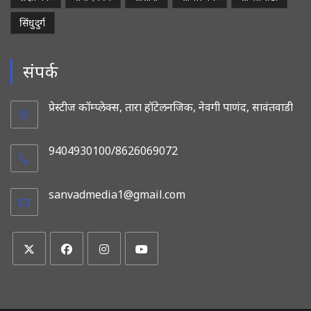
सिंधुदुर्ग
संपर्क
प्रेस्टीज कॉम्प्लेक्स, तारा हॉटेलनजिक, नेवगी पाणंद, सावंतवाडी
9404930100/8626069072
sanvadmedia1@gmail.com
Opens
in
your
application
Opens
Opens
Opens
Opens
in
in
in
in
a
a
a
a