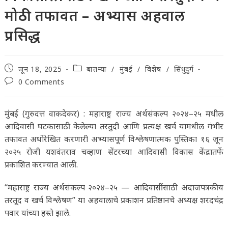
मोठी तफावत – अभ्यास अहवाल
प्रसिद्ध
Post
Post
जून 18, 2025
बातम्या
/
मुंबई
/
विशेष
/
सिंधुदुर्ग
published:
category:
Post
0 Comments
comments:
मुंबई (गुरुदत्त वाकदेकर) : महाराष्ट्र राज्य अर्थसंकल्प २०२४–२५ मधील
आदिवासी घटकासाठी केलेल्या तरतुदी आणि प्रत्यक्ष खर्च यामधील गंभीर
तफावत अधोरेखित करणारी अभ्यासपूर्ण विश्लेषणात्मक पुस्तिका १६ जून
२०२५ रोजी यशवंतराव चव्हाण सेंटरच्या आदिवासी विकास केंद्रातर्फे
प्रकाशित करण्यात आली.
“महाराष्ट्र राज्य अर्थसंकल्प २०२४–२५ — आदिवासींसाठी अंदाजपत्रकीय
तरतूद व खर्च विश्लेषण” या अहवालाचे प्रकाशन प्रतिष्ठानचे अध्यक्ष शरदचंद्र
पवार यांच्या हस्ते झाले.