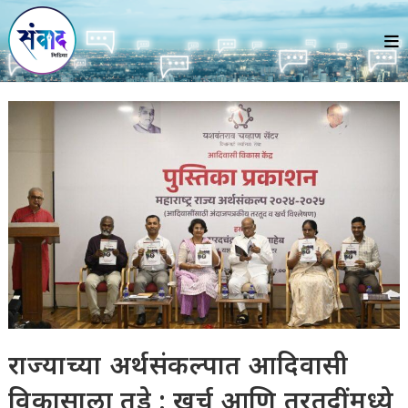
Skip
to
content
राज्याच्या अर्थसंकल्पात आदिवासी
विकासाला तडे : खर्च आणि तरतुदींमध्ये