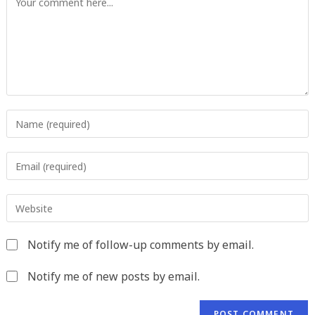
Enter
your
name
Enter
or
your
username
email
to
Enter
address
comment
your
to
website
comment
Notify me of follow-up comments by email.
URL
(optional)
Notify me of new posts by email.