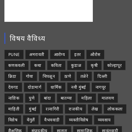
विषय वैविध्य
PUNE
अमरावती
आरोग्य
इतर
ओरोस
कणकवली
कथा
कविता
कुडाळ
कृषी
कोल्हापूर
क्रिडा
गोवा
चिपळून
ठाणे
तळेरे
दिल्ली
देवगड
दोडामार्ग
धार्मिक
नवी मुंबई
नागपूर
नाशिक
पुणे
बांदा
बातम्या
महिला
मालवण
माहिती
मुंबई
रत्नागिरी
राजकीय
लेख
लोककला
विशेष
वेंगुर्ले
वैभववाडी
व्यक्तीविशेष
व्यवसाय
शैक्षणिक
संपादकीय
सातारा
सामाजिक
सावंतवाडी