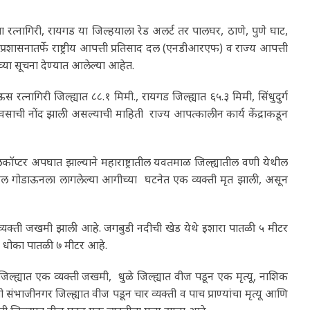
त्नागिरी, रायगड या जिल्हयाला रेड अलर्ट तर पालघर, ठाणे, पुणे घाट,
प्रशासनातर्फे राष्ट्रीय आपत्ती प्रतिसाद दल (एनडीआरएफ) व राज्य आपत्ती
या सूचना देण्यात आलेल्या आहेत.
गिरी जिल्ह्यात ८८.१ मिमी., रायगड जिल्ह्यात ६५.३ मिमी, सिंधुदुर्ग
वसाची नोंद झाली असल्याची माहिती राज्य आपत्कालीन कार्य केंद्राकडून
टर अपघात झाल्याने महाराष्ट्रातील यवतमाळ जिल्ह्यातील वणी येथील
ेमिकल गोडाऊनला लागलेल्या आगीच्या घटनेत एक व्यक्ती मृत झाली, असून
क्ती जखमी झाली आहे. जगबुडी नदीची खेड येथे इशारा पातळी ५ मीटर
 धोका पातळी ७ मीटर आहे.
 जिल्ह्यात एक व्यक्ती जखमी, धुळे जिल्ह्यात वीज पडून एक मृत्यू, नाशिक
ती संभाजीनगर जिल्ह्यात वीज पडून चार व्यक्ती व पाच प्राण्यांचा मृत्यू आणि