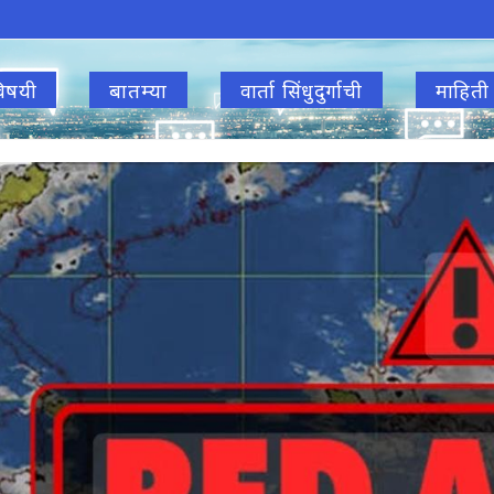
िषयी
बातम्या
वार्ता सिंधुदुर्गाची
माहिती