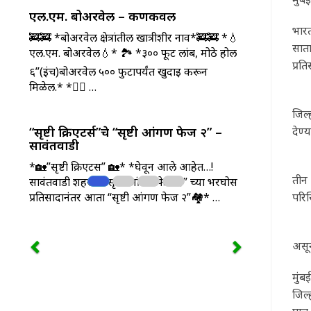
एल.एम. बोअरवेल – कणकवली
भारत
🚒🚒 *बोअरवेल क्षेत्रांतील खात्रीशीर नाव*🚒🚒 *💧
साता
एल.एम. बोअरवेल💧* 🏞️ *३०० फूट लांब, मोठे होल
प्रत
६”(इंच)बोअरवेल ५०० फुटापर्यंत खुदाई करून
मिळेल.* *💁‍♂️ …
राज्
जिल्
देण्
“सृष्टी क्रिएटर्स”चे “सृष्टी आंगण फेज २” –
सावंतवाडी
उत्
*🏡”सृष्टी क्रिएटर्स” 🏡* *घेवून आले आहेत…!
तीन 
सावंतवाडी शहरात “सृष्टी आंगण फेज १” च्या भरघोस
परिस
प्रतिसादानंतर आता “सृष्टी आंगण फेज २”🏘️* …
नाग
असू
मुंब
जिल्