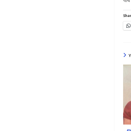
पाच 
Shar