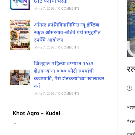
613 पदांची भरती
ऑगस्ट 7, 2026
/
0 COMMENTS
ऑगस्ट क्रांतिदिनानिमित्त न्यू इंग्लिश
स्कूल ओसरगाव-बोर्डवे येथे समूहगीत
स्पर्धेचे आयोजन
ऑगस्ट 7, 2026
/
0 COMMENTS
जिल्ह्यात पहिल्या टप्प्यात १५६९
रत
शेतकऱ्यांना ७.७७ कोटी रुपयांची
कर्जमाफी, पैसे शेतकऱ्यांच्या खात्यावर
वर्ग
Pos
pub
ऑगस्ट 7, 2026
/
0 COMMENTS
*रत्
Khot Agro – Kudal
*रत्
…
मुंब