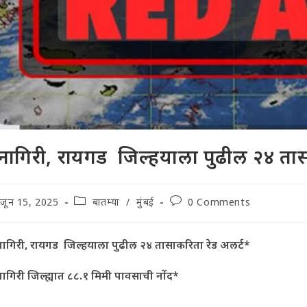
्नागिरी, रायगड जिल्हयाला पुढील २४ तास
t
Post
Post
जून 15, 2025
बातम्या
/
मुंबई
0 Comments
lished:
category:
comments:
नागिरी
, रायगड
जिल्हयाला
पुढील २४ तासाकरिता
रेड अलर्ट*
नागिरी जिल्ह्यात ८८.१ मिमी पावसाची नोंद*
ई