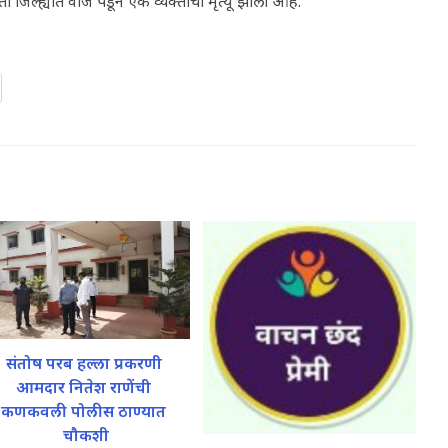
 जिल्ह्यात वीज पडून एक व्यक्तीचा मृत्यू झाला आहे.
संतोष परब हल्ला प्रकरणी
आमदार नितेश राणेंची
कणकवली पोलीस ठाण्यात
चौकशी