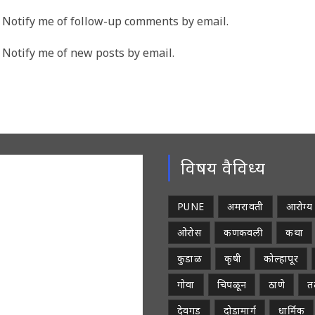
me
email
Notify me of follow-up comments by email.
address
rname
to
Notify me of new posts by email.
comment
ment
विषय वैविध्य
PUNE
अमरावती
आरोग्य
ओरोस
कणकवली
कथा
कुडाळ
कृषी
कोल्हापूर
गोवा
चिपळून
ठाणे
तळ
देवगड
दोडामार्ग
धार्मिक