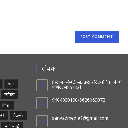
website
URL
(optional)
संपर्क
प्रेस्टीज कॉम्प्लेक्स, तारा हॉटेलनजिक, नेवगी
इतर
पाणंद, सावंतवाडी
कविता
9404930100/8626069072
क्रिडा
ेरे
दिल्ली
sanvadmedia1@gmail.com
Opens
in
नवी मुंबई
your