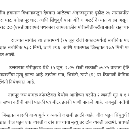
ीय हवामान विभागाकडून देण्यात आलेल्या अंदाजानुसार पुढील २४ तासाकरिता र
रा घाट, कोल्हापूर घाट, आणि सिंधुदुर्ग यांना ऑरेंज अलर्ट देण्यात आला असून 
िसाद दल (एसडीआरएफ) पथकांना आपत्कालीन परिस्थितीकरीता सतर्क राहण्याच्
यात मागील २४ तासामध्ये (१५ जून रोजी सकाळपर्यंत) सर्वाधिक पाऊस रत्ना
ह्यात सर्वाधिक ५३.८ मिमी, ठाणे २९.६ आणि यवतमाळ जिल्ह्यात १७.५ मिमी पा
यात आली.
तराखंड गौरीकुण्ड येथे १५ जून, २०२५ रोजी सकाळी ०५.४५ वाजता हेलिकॉप्
व्यक्तींचा मृत्यू झाला आहे. दापोडा गाव, भिवंडी, ठाणे (प.) या ठिकाणी क
्थिती नियंत्रणात आहे.
पूर जय कमल कॉम्प्लेक्स येथील आगीच्या घटनेत २ व्यक्ती मृत व १ व्य
न सध्या नदीची पाणी पातळी ५.९ मीटर इतकी पाणी पातळी आहे. जगबुडी नदीची
ई जिल्ह्यात वादळी वाऱ्यामुळे १ व्यक्ती जखमी झाली आहे. वीज पडून सिंधुदुर्ग
ह्यात वीज पडून एक व्यक्ती व दोन प्राण्यांचा मृत्यू तर दोन व्यक्ती जखमी, छत्रप