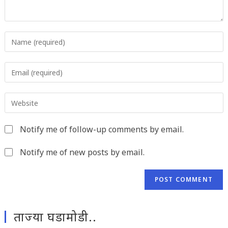
Enter
your
name
Enter
or
your
username
email
to
Enter
address
comment
your
to
website
comment
Notify me of follow-up comments by email.
URL
(optional)
Notify me of new posts by email.
ताज्या घडामोडी..