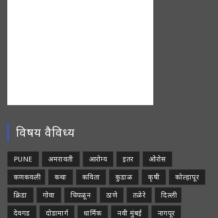
विषय वैविध्य
PUNE
अमरावती
आरोग्य
इतर
ओरोस
कणकवली
कथा
कविता
कुडाळ
कृषी
कोल्हापूर
क्रिडा
गोवा
चिपळून
ठाणे
तळेरे
दिल्ली
देवगड
दोडामार्ग
धार्मिक
नवी मुंबई
नागपूर