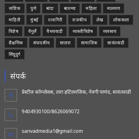
नाशिक
पुणे
बांदा
बातम्या
महिला
मालवण
माहिती
मुंबई
रत्नागिरी
राजकीय
लेख
लोककला
विशेष
वेंगुर्ले
वैभववाडी
व्यक्तीविशेष
व्यवसाय
शैक्षणिक
संपादकीय
सातारा
सामाजिक
सावंतवाडी
सिंधुदुर्ग
संपर्क
प्रेस्टीज कॉम्प्लेक्स, तारा हॉटेलनजिक, नेवगी पाणंद, सावंतवाडी
9404930100/8626069072
sanvadmedia1@gmail.com
Opens
in