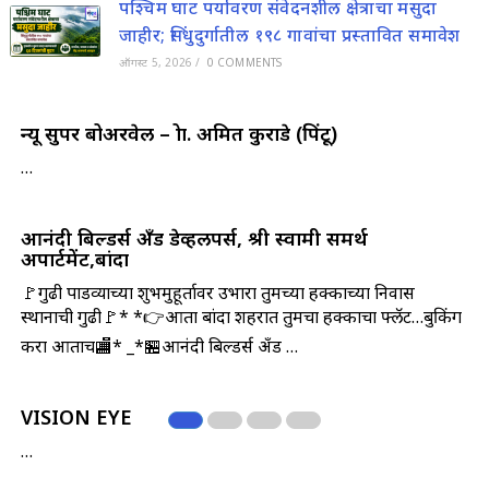
पश्चिम घाट पर्यावरण संवेदनशील क्षेत्राचा मसुदा
जाहीर; सिंधुदुर्गातील १९८ गावांचा प्रस्तावित समावेश
ऑगस्ट 5, 2026
/
0 COMMENTS
न्यू सुपर बोअरवेल – प्रोप्रा. अमित कुराडे (पिंटू)
…
आनंदी बिल्डर्स अँड डेव्हलपर्स, श्री स्वामी समर्थ
अपार्टमेंट,बांदा
🚩गुढी पाडव्याच्या शुभमुहूर्तावर उभारा तुमच्या हक्काच्या निवास
स्थानाची गुढी🚩* *👉आता बांदा शहरात तुमचा हक्काचा फ्लॅट…बुकिंग
करा आताच🏬* _*🏪आनंदी बिल्डर्स अँड …
VISION EYE
…