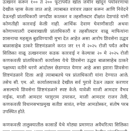
उत्खनन करून १०० ते २०० फूटापर्यंत खोल जमीन खोदून पर्यावरणाचा
देखील ऱ्हास केला जात आहे. त्याबाबत वारंवार तक्रार करून आणि निवेदने
देऊनही प्रांताधिकारी जगदीश कातकर व तहसीलदार दीक्षांत देशपांडे यांनी
कोणतीही कारवाई केली नाही. आर्थिक देवाण घेवाणीसाठी अथवा
कोणाच्यातरी दबावाखाली प्रांताधिकारी व तहसीलदार वाळू माफियांना
शासनाचा महसूल बुडविण्याची मुभा देत आहेत असा आरोप शिवसेना उद्धव
बाळासाहेब ठाकरे शिष्टमंडळाने करत जर १९ मे २०२५ रोजी पर्यंत अवैध
सिलिका वाळू उत्खननावर कडक कारवाई न केल्यास २० मे २०२५ रोजी
कणकवली प्रांताधिकारी कार्यालय येथे शिवसेना उद्धव बाळासाहेब ठाकरे
पक्षाच्या वतीने धरणे आंदोलन छेडण्यात येणार आहे असा इशारा शिवसेना
शिष्टमंडळाने दिला आहे त्याबाबतचे पत्र प्रांताधिकारी यांना देण्यात आले.
तसेच सी. एम. ओ. कार्यालयाकडे देखील सर्व पुरावे देऊन तक्रार करणार
असल्याचे शिवसेना शिष्टमंडळाने स्पष्ट केले. यावेळी माजी आमदार वैभव
नाईक, माजी आमदार परशुराम उपरकर, माजी आमदार राजन तेली,
कणकवली विधानसभाप्रमुख सतीश सावंत, रुपेश आमडोस्कर, संतोष परब
उपस्थित होते.
कणकवली तालुक्यातील कासार्डे येथे मोठ्या प्रमाणात अवैधरित्या सिलिका