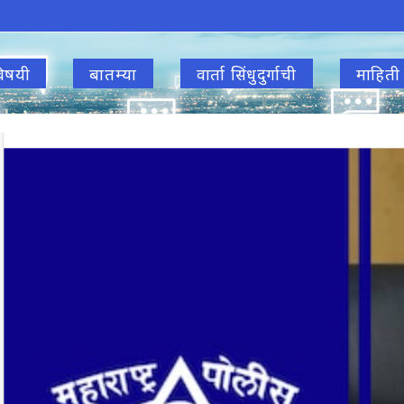
िषयी
बातम्या
वार्ता सिंधुदुर्गाची
माहिती