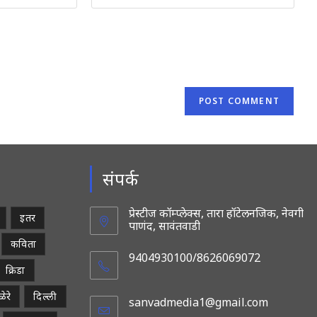
your
website
URL
(optional)
संपर्क
प्रेस्टीज कॉम्प्लेक्स, तारा हॉटेलनजिक, नेवगी
इतर
पाणंद, सावंतवाडी
कविता
9404930100/8626069072
क्रिडा
ेरे
दिल्ली
sanvadmedia1@gmail.com
Opens
in