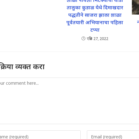
शाळा पावशी मिटक्याची वाडी
तालुका कुडाळ येथे दिमाखदार
पद्धतीने साजरा झाला शाळा
पूर्वतयारी अभियानाचा पहिला
टप्पा
एप्रिल 27, 2022
तिक्रिया व्यक्त करा
mment
er
Enter