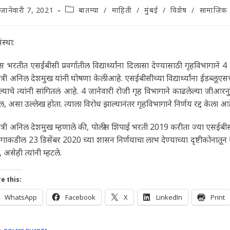
t
Post
जानेवारी 7, 2021
बातम्या
/
माहिती
/
मुंबई
/
विशेष
/
सामाजिक
lished:
category:
संस्था:
स भरतीत एसईबीसी प्रवर्गातील विद्यार्थ्यांना दिलासा देण्यासाठी गृहविभा
ंत्री अनिल देशमुख यांनी घोषणा केली आहे. एसईबीसीच्या विद्यार्थ्यांना ईडब
याचे त्यांनी सांगितलं आहे. 4 जानेवारी रोजी गृह विभागाने काढलेल्या जीआरनुसार
ल, असा उल्लेख होता. त्याला विरोध झाल्यानंतर गृहविभागाने निर्णय रद्द केला आह
ंत्री अनिल देशमुख म्हणाले की, पोलीस शिपाई भरती 2019 करीता ज्या एसईबीसी (
गाकडील 23 डिसेंबर 2020 च्या शासन निर्णयाचा लाभ देण्याच्या दृष्टीकोनातू
 असेही त्यांनी म्हटले.
e this:
WhatsApp
Facebook
X
LinkedIn
Print