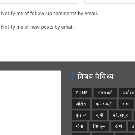
r
your
me
email
Notify me of follow-up comments by email.
address
rname
to
Notify me of new posts by email.
comment
ment
विषय वैविध्य
PUNE
अमरावती
आरोग्य
ओरोस
कणकवली
कथा
कुडाळ
कृषी
कोल्हापूर
गोवा
चिपळून
ठाणे
तळ