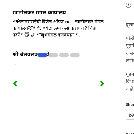
Pos
pub
खानोलकर मंगल कार्यालय
*💝लग्नसराईची विशेष ऑफर 🎺 – खानोलकर मंगल
वृत्त
कार्यालय💒* 🤨 *यंदा लग्न कसं करायचं ? चिंता
नको* 😇 🎷 *”शुभमंगल दणक्यात”* …
पोली
गृहम
असल्
श्री बेलवलकर ज्वेलर्स
लागे
…
गृहम
विभा
आहे,
Shar