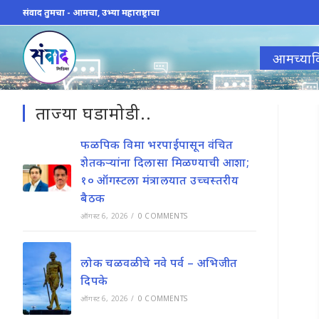
Skip
संवाद तुमचा - आमचा, उभ्या महाराष्ट्राचा
to
content
आमच्याव
ताज्या घडामोडी..
फळपिक विमा भरपाईपासून वंचित
शेतकऱ्यांना दिलासा मिळण्याची आशा;
१० ऑगस्टला मंत्रालयात उच्चस्तरीय
बैठक
ऑगस्ट 6, 2026
/
0 COMMENTS
लोक चळवळीचे नवे पर्व – अभिजीत
दिपके
ऑगस्ट 6, 2026
/
0 COMMENTS