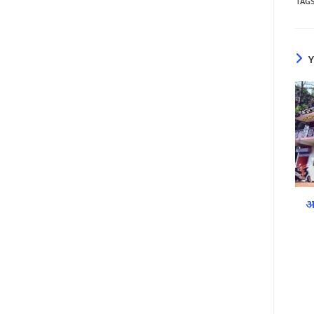
TAG
आ