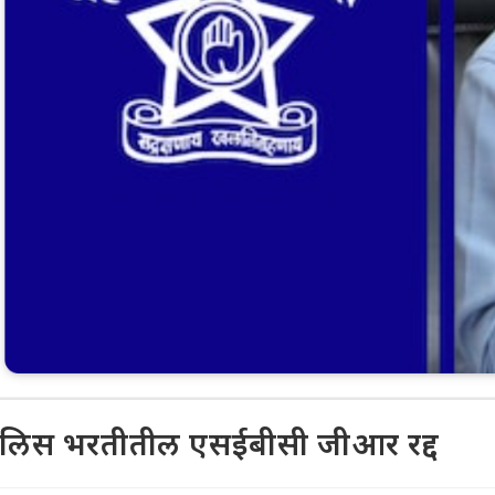
ोलिस भरतीतील एसईबीसी जीआर रद्द