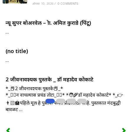
ऑगस्ट 10, 2026
/
0 COMMENTS
न्यू सुपर बोअरवेल – प्रोप्रा. अमित कुराडे (पिंटू)
…
(no title)
…
2 जीवनावश्यक पुस्तके _ डॉ महादेव कोकाटे
*_📕2 जीवनावश्यक पुस्तके📕_*
*_🤷‍♀️न वाचल्यास प्रचंड तोटा_🤷‍♂️* *🧑‍🌾डॉ महादेव कोकाटे* *_👉
👨🏻‍🏫पहिले मूल हे पुस्तक फक्त प्रौढांसाठी आहे. पुस्तकात मंदबुद्धी
बावळट …