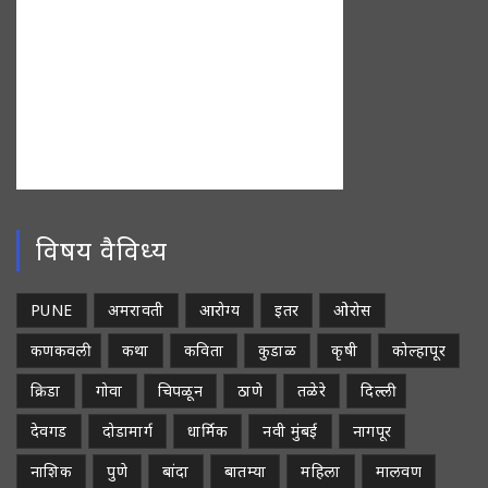
विषय वैविध्य
PUNE
अमरावती
आरोग्य
इतर
ओरोस
कणकवली
कथा
कविता
कुडाळ
कृषी
कोल्हापूर
क्रिडा
गोवा
चिपळून
ठाणे
तळेरे
दिल्ली
देवगड
दोडामार्ग
धार्मिक
नवी मुंबई
नागपूर
नाशिक
पुणे
बांदा
बातम्या
महिला
मालवण