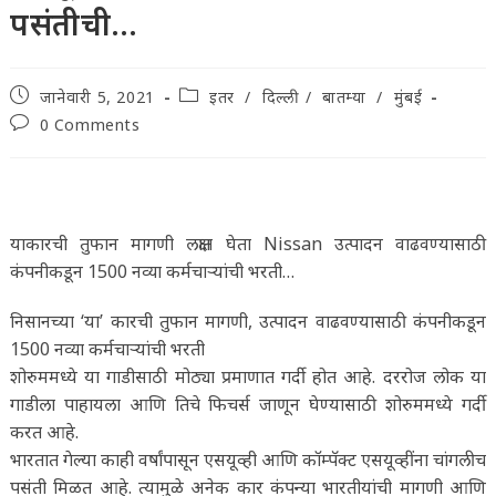
पसंतीची…
Post
Post
जानेवारी 5, 2021
इतर
/
दिल्ली
/
बातम्या
/
मुंबई
published:
category:
Post
0 Comments
comments:
याकारची तुफान मागणी लक्षात घेता Nissan उत्पादन वाढवण्यासाठी
कंपनीकडून 1500 नव्या कर्मचाऱ्यांची भरती…
निसानच्या ‘या’ कारची तुफान मागणी, उत्पादन वाढवण्यासाठी कंपनीकडून
1500 नव्या कर्मचाऱ्यांची भरती
शोरुममध्ये या गाडीसाठी मोठ्या प्रमाणात गर्दी होत आहे. दररोज लोक या
गाडीला पाहायला आणि तिचे फिचर्स जाणून घेण्यासाठी शोरुममध्ये गर्दी
करत आहे.
भारतात गेल्या काही वर्षांपासून एसयूव्ही आणि कॉम्पॅक्ट एसयूव्हींना चांगलीच
पसंती मिळत आहे. त्यामुळे अनेक कार कंपन्या भारतीयांची मागणी आणि