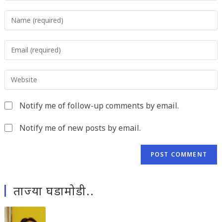
Enter
your
name
Enter
or
your
username
email
to
Enter
address
comment
your
to
website
comment
Notify me of follow-up comments by email.
URL
(optional)
Notify me of new posts by email.
ताज्या घडामोडी..