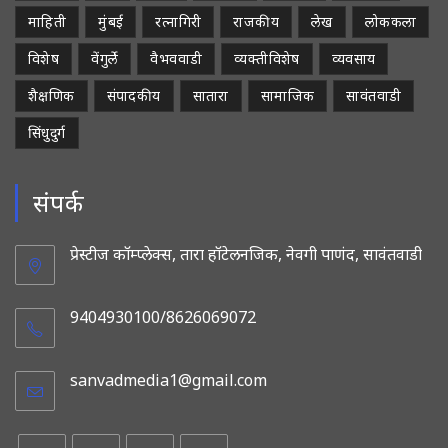
माहिती
मुंबई
रत्नागिरी
राजकीय
लेख
लोककला
विशेष
वेंगुर्ले
वैभववाडी
व्यक्तीविशेष
व्यवसाय
शैक्षणिक
संपादकीय
सातारा
सामाजिक
सावंतवाडी
सिंधुदुर्ग
संपर्क
प्रेस्टीज कॉम्प्लेक्स, तारा हॉटेलनजिक, नेवगी पाणंद, सावंतवाडी
9404930100/8626069072
sanvadmedia1@gmail.com
Opens
in
your
application