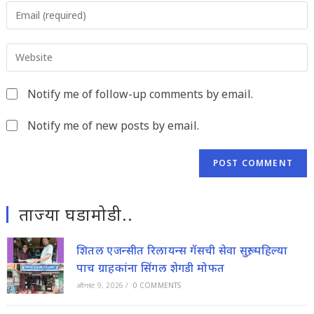
Enter
or
your
username
email
to
Enter
address
comment
your
to
website
comment
Notify me of follow-up comments by email.
URL
(optional)
Notify me of new posts by email.
ताज्या घडामोडी..
शितल एजन्सीत रिलायन्स गॅसची सेवा सुरू; पहिल्या
पाच ग्राहकांना सिंगल शेगडी मोफत
ऑगस्ट 9, 2026
/
0 COMMENTS