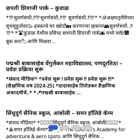
छत्रपती शिवाजी पार्क – कुडाळ
*🎊सुवर्णसंधी..!!🎊सुवर्णसंधी..!!🎊 सुवर्णसंधी..!!🎊* *🪙अक्षयतृतीयेच्या
शुभमुहूर्तावर🥳 हक्काचे घर खरेदी🏡 करणार्‍या ग्राहकांना👥सुवर्णसंधी…!!
🎊* *🛣️कुडाळ येथील प्रसिध्द छत्रपती शिवाजी पार्क🌆 मध्ये फ्लॅट🏢
बूक करा🏷️आणि मिळवा …
पद्मश्री बाबासाहेब वेंगुर्लेकर महाविद्यालय, पणदूरतिठा –
प्रवेश प्रक्रिया सुरू
*संवाद मीडिया*
*प्रवेश सुरू ! प्रवेश सुरू !! प्रवेश सुरू !!!*
(शैक्षणिक वर्ष 2024-25)
*दादासाहेब तिरोडकर शैक्षणिक
अकादमीचे..*
*📍पद्मश्री बाबासाहेब …
सिंधुदुर्ग सैनिक स्कूल, आंबोली – समर हॉलिडे कॅम्प
*संवाद मीडिया* *👮‍♂️👮‍♂️सिंधुदुर्ग सैनिक स्कूल, आंबोली👮‍♂️👮‍♂️*
*🔺समर हॉलिडे कॅम्प*🔺 *_🔹The colonel’s Academy for
adventure & aero spots आणि सिंधुदुर्ग सैनिक …