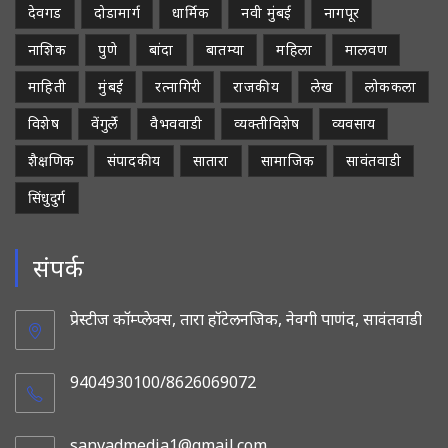
देवगड
दोडामार्ग
धार्मिक
नवी मुंबई
नागपूर
नाशिक
पुणे
बांदा
बातम्या
महिला
मालवण
माहिती
मुंबई
रत्नागिरी
राजकीय
लेख
लोककला
विशेष
वेंगुर्ले
वैभववाडी
व्यक्तीविशेष
व्यवसाय
शैक्षणिक
संपादकीय
सातारा
सामाजिक
सावंतवाडी
सिंधुदुर्ग
संपर्क
प्रेस्टीज कॉम्प्लेक्स, तारा हॉटेलनजिक, नेवगी पाणंद, सावंतवाडी
9404930100/8626069072
sanvadmedia1@gmail.com
Opens