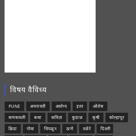
विषय वैविध्य
PUNE
अमरावती
आरोग्य
इतर
ओरोस
कणकवली
कथा
कविता
कुडाळ
कृषी
कोल्हापूर
क्रिडा
गोवा
चिपळून
ठाणे
तळेरे
दिल्ली