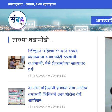
Skip
संवाद तुमचा - आमचा, उभ्या महाराष्ट्राचा
to
content
आमच्याव
ताज्या घडामोडी..
जिल्ह्यात पहिल्या टप्प्यात १५६९
शेतकऱ्यांना ७.७७ कोटी रुपयांची
कर्जमाफी, पैसे शेतकऱ्यांच्या खात्यावर
वर्ग
ऑगस्ट 7, 2026
/
0 COMMENTS
दर तीन महिन्यांनी होणाऱ्या मेगा आरोग्य
तपासणी शिबिराचे उद्या ओरोस येथे
आयोजन
ऑगस्ट 7, 2026
/
0 COMMENTS