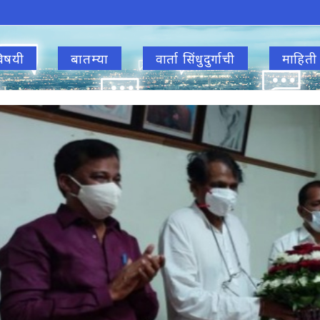
िषयी
बातम्या
वार्ता सिंधुदुर्गाची
माहिती