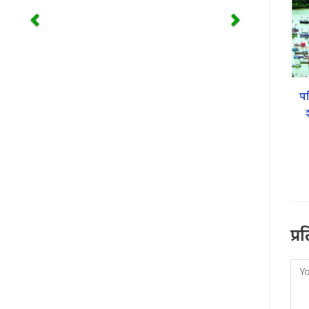
पश
प्र
Co