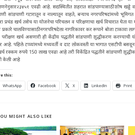
नेनुसार२३४५१ एवढी आहे. सद्यस्थितीत शहरात सांडपाण्यासाठी शोष खड्डे व सेप
णी सांडपाणी गटारातून व नाल्यातून वाहते, बऱ्याच नगरपरिषदांमध्ये भूमिग
रा प्रचंड खर्च तसेच या योजनेचा परिचलन व परिक्षणाचा खर्च विचारात घेता य
य प्रकारे चालविण्यासाठी नगरपरिषदेला नागरिकावर कर रूपाने बोजा टाकावा लागत
परीक्षण खर्च असणारी ही केंद्रीय पद्धतीने सांडपाणी शुद्धीकरण करण्याची यो
र आहे. पहिले टप्प्यांमध्ये मध्यवर्ती व दाट लोकवस्ती या भागात एसटीपी बसवू
र्च रक्कम रुपये 150 लाख एवढा आहे तरी विकेंद्रित पद्धतीने सांडपाणी शुद्
ंनी केली आहे
e this:
WhatsApp
Facebook
X
LinkedIn
Print
YOU MIGHT ALSO LIKE