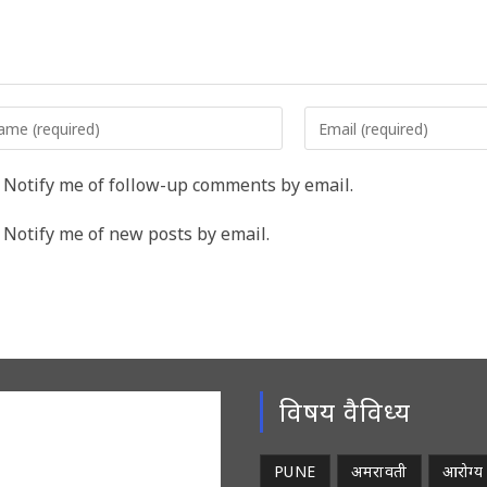
er
Enter
r
your
me
email
Notify me of follow-up comments by email.
address
rname
to
Notify me of new posts by email.
comment
ment
विषय वैविध्य
PUNE
अमरावती
आरोग्य