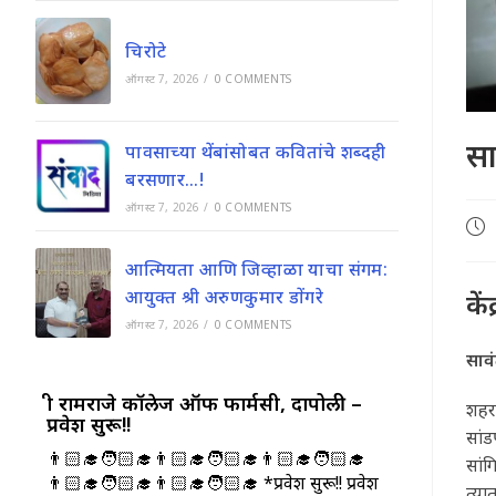
चिरोटे
ऑगस्ट 7, 2026
/
0 COMMENTS
सा
पावसाच्या थेंबांसोबत कवितांचे शब्दही
बरसणार…!
ऑगस्ट 7, 2026
/
0 COMMENTS
Pos
pub
आत्मियता आणि जिव्हाळा याचा संगम:
आयुक्त श्री अरुणकुमार डोंगरे
कें
ऑगस्ट 7, 2026
/
0 COMMENTS
साव
श्री रामराजे कॉलेज ऑफ फार्मसी, दापोली –
शहरा
प्रवेश सुरू!!
सांड
👨🏻‍🎓🧑🏻‍🎓👨🏻‍🎓🧑🏻‍🎓👨🏻‍🎓🧑🏻‍🎓
सांग
👨🏻‍🎓🧑🏻‍🎓👨🏻‍🎓🧑🏻‍🎓 *प्रवेश सुरू!! प्रवेश
त्य