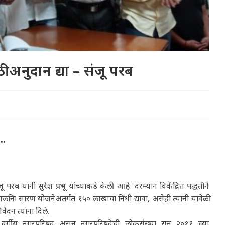
 अनुदान द्या – संजू परब
….
रब यांनी सुरेश प्रभू यांच्याकडे केली आहे. दरम्यान विकेंद्रित पद्धतीने
निः सारण योजनेअंतर्गत १५० लाखाचा निधी द्यावा, असेही त्यांनी यावेळी
वेदन त्यांना दिले.
वर्गीय नगरपरिषद असून नगरपरिषदेची लोकसंख्या सन २०११ च्या