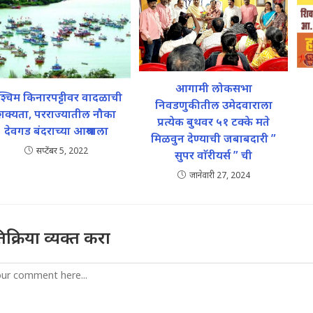
आगामी लोकसभा
्चिम किनारपट्टीवर वादळाची
निवडणुकीतील उमेदवाराला
शक्यता, परराज्यातील नौका
प्रत्येक बुथवर ५१ टक्के मते
देवगड बंदराच्या आश्रयाला
मिळवुन देण्याची जबाबदारी ”
सप्टेंबर 5, 2022
सुपर वाॅरीयर्स ” ची
जानेवारी 27, 2024
तिक्रिया व्यक्त करा
mment