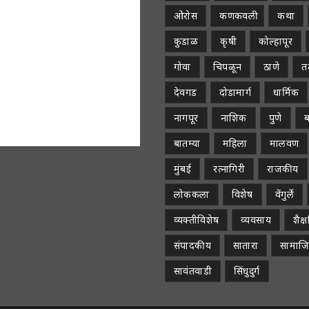
ओरोस
कणकवली
कथा
कुडाळ
कृषी
कोल्हापूर
गोवा
चिपळून
ठाणे
तळ
देवगड
दोडामार्ग
धार्मिक
नागपूर
नाशिक
पुणे
ब
बातम्या
महिला
मालवण
मुंबई
रत्नागिरी
राजकीय
लोककला
विशेष
वेंगुर्ले
व्यक्तीविशेष
व्यवसाय
शैक
संपादकीय
सातारा
सामाज
सावंतवाडी
सिंधुदुर्ग