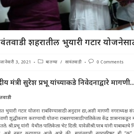
वंतवाडी शहरातील भुयारी गटार योजनेसाठी
t
Post
Post
जानेवारी 3, 2021
बातम्या
/
सावंतवाडी
0 Comments
lished:
category:
comments:
द्रीय मंत्री सुरेश प्रभू यांच्याकडे निवेदनाद्वारे मागणी
ंतवाडी
त भुयारी गटार योजना राबविण्यासाठी अनुदान द्या,अशी मागणी नगराध्यक्ष संजू प
पाणी शुद्धीकरण करण्याची योजना राबवण्यासाठी पालिकेला केंद्र शासनाकडून मल
ितले. श्री.प्रभू यांनी येथील पालिकेला भेट दिली. यावेळी श्री.परब यांनी याबाबतचे नि
ात असे नमूद करण्यात आले आहे की, सावंतवाडी नगरपरिषद ही “क” 