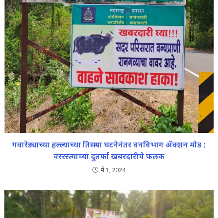
गवारेड्याच्या हल्ल्याच्या तिसऱ्या घटनेनंतर वनविभाग ॲक्शन मोड ;
वररस्त्याच्या दुतर्फा खबरदारीचे फलक
मे 1, 2024