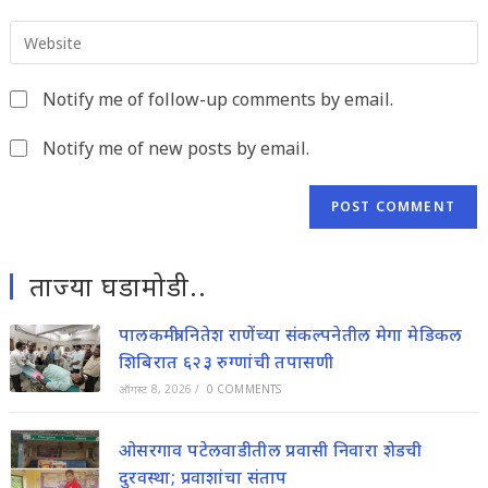
email
to
Enter
address
comment
your
to
website
comment
Notify me of follow-up comments by email.
URL
(optional)
Notify me of new posts by email.
ताज्या घडामोडी..
पालकमंत्री नितेश राणेंच्या संकल्पनेतील मेगा मेडिकल
शिबिरात ६२३ रुग्णांची तपासणी
ऑगस्ट 8, 2026
/
0 COMMENTS
ओसरगाव पटेलवाडीतील प्रवासी निवारा शेडची
दुरवस्था; प्रवाशांचा संताप