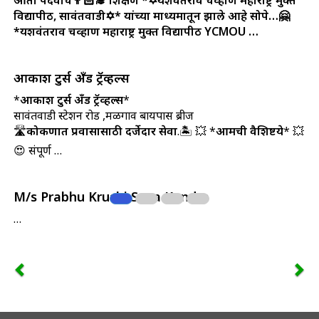
विद्यापीठ, सावंतवाडी✡️* यांच्या माध्यमातून झाले आहे सोपे…🤗
*यशवंतराव चव्हाण महाराष्ट्र मुक्त विद्यापीठ YCMOU …
आकाश टुर्स अँड ट्रॅव्हल्स
*
आकाश टुर्स अँड ट्रॅव्हल्स
*
सावंतवाडी स्टेशन रोड ,मळगाव बायपास ब्रीज
🛣️
कोकणात प्रवासासाठी दर्जेदार सेवा
.🏝️ 💥 *
आमची वैशिष्टये
* 💥
😍 संपूर्ण …
M/s Prabhu Krushi Seva Kendra
…