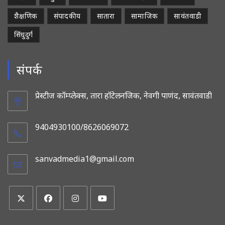
शैक्षणिक
संपादकीय
सातारा
सामाजिक
सावंतवाडी
सिंधुदुर्ग
संपर्क
प्रेस्टीज कॉम्प्लेक्स, तारा हॉटेलनजिक, नेवगी पाणंद, सावंतवाडी
9404930100/8626069072
sanvadmedia1@gmail.com
Opens
in
your
application
Opens
Opens
Opens
Opens