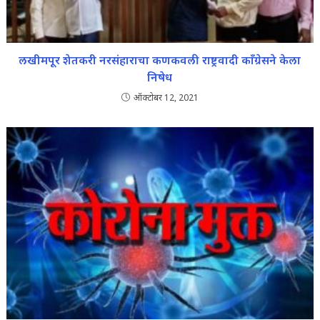
लखीमपूर शेतकरी नरसंहाराचा कणकवली राष्ट्रवादी काँग्रेसने केला
निषेध
ऑक्टोबर 12, 2021