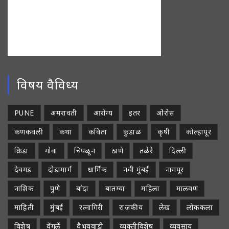
विषय वैविध्य
PUNE
अमरावती
आरोग्य
इतर
ओरोस
कणकवली
कथा
कविता
कुडाळ
कृषी
कोल्हापूर
क्रिडा
गोवा
चिपळून
ठाणे
तळेरे
दिल्ली
देवगड
दोडामार्ग
धार्मिक
नवी मुंबई
नागपूर
नाशिक
पुणे
बांदा
बातम्या
महिला
मालवण
माहिती
मुंबई
रत्नागिरी
राजकीय
लेख
लोककला
विशेष
वेंगुर्ले
वैभववाडी
व्यक्तीविशेष
व्यवसाय