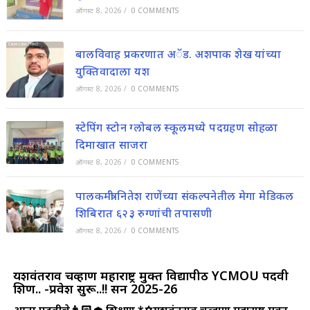
ऑगस्ट 8, 2026
/
0 COMMENTS
बालविवाह प्रकरणात अॅड. अशपाक शेख यांच्या
युक्तिवादाला यश
ऑगस्ट 8, 2026
/
0 COMMENTS
स्टेपिंग स्टोन ग्लोबल स्कूलमध्ये पदग्रहण सोहळा
दिमाखात साजरा
ऑगस्ट 8, 2026
/
0 COMMENTS
पालकमंत्री नितेश राणेंच्या संकल्पनेतील मेगा मेडिकल
शिबिरात ६२३ रुग्णांची तपासणी
ऑगस्ट 8, 2026
/
0 COMMENTS
यशवंतराव चव्हाण महाराष्ट्र मुक्त विद्यापीठ YCMOU पदवी
शिक्षण.. -प्रवेश सुरू..!! सन 2025-26
आता पदवीचे👨🏻‍🎓 शिक्षण *✡️यशवंतराव चव्हाण महाराष्ट्र मुक्त