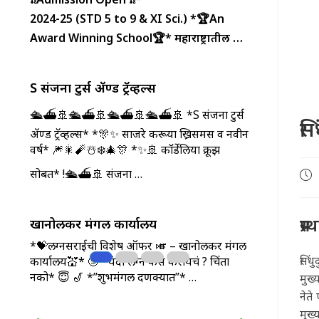
2024-25 (STD 5 to 9 & XI Sci.)
*🏆An
Award Winning School🏆*
महाराष्ट्रातील …
S संजना टुर्स ॲण्ड ट्रॅव्हल्स
🛳️⛴️🚢🛳️⛴️🚢🛳️⛴️🚢🛳️⛴️🚢 *S संजना टुर्स
सि
ॲण्ड ट्रॅव्हल्स* *🎊✨ ️साजरे करूया ख्रिसमस व नवीन
वर्ष* 🎆🎇🧨☃️❄️🎄🎊 *✨️🚢 कॉर्डेलिया क्रूझ
सोबत* !🛳️⛴️🚢
संजना …
Pos
pub
प्
खानोलकर मंगल कार्यालय
*💝लग्नसराईची विशेष ऑफर 🎺 – खानोलकर मंगल
सिंध
कार्यालय💒* 🤨 *यंदा लग्न कसं करायचं ? चिंता
नको* 😇 🎷 *”शुभमंगल दणक्यात”* …
मुख्
नेते
मुख्