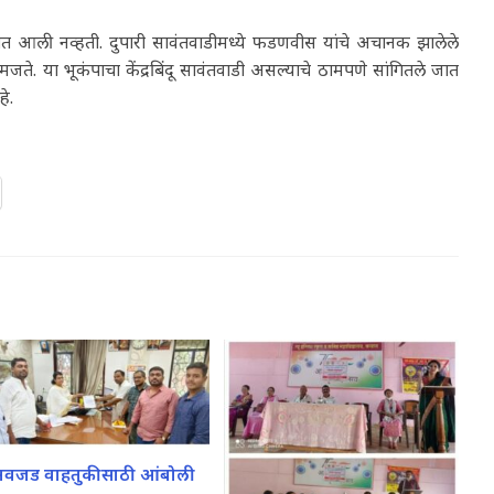
ेण्यात आली नव्हती. दुपारी सावंतवाडीमध्ये फडणवीस यांचे अचानक झालेले
जते. या भूकंपाचा केंद्रबिंदू सावंतवाडी असल्याचे ठामपणे सांगितले जात
े.
वजड वाहतुकीसाठी आंबोली