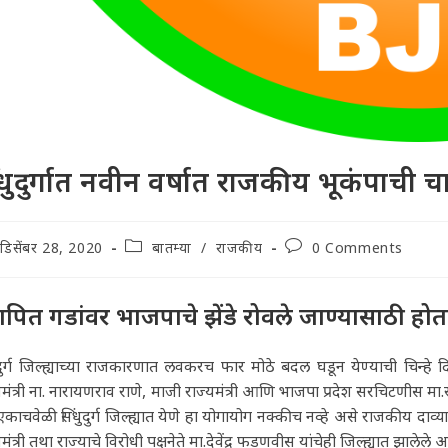
ंधुदुर्गात नवीन वर्षात राजकीय भूकंपाची च
t
Post
Post
डिसेंबर 28, 2020
बातम्या
/
राजकीय
0 Comments
lished:
category:
comments:
रस्थापित गडांवर भाजपाचे झेंडे रोवले जाण्यासाठी ह
ुदुर्ग जिल्ह्याच्या राजकारणात लवकरच फार मोठे बदल घडून येण्याची चिन्हे दि
यमंत्री ना. नारायणराव राणे, माजी राज्यमंत्री आणि भाजपा प्रदेश सरचिटणीस मा.
 एकाचवेळी सिंधुदुर्ग जिल्ह्यात येणे हा योगायोग नक्कीच नव्हे असे राजकीय दाव
यमंत्री तथा राज्याचे विरोधी पक्षनेते मा.देवेंद्र फडणवीस यांचेही जिल्ह्यात झालेल