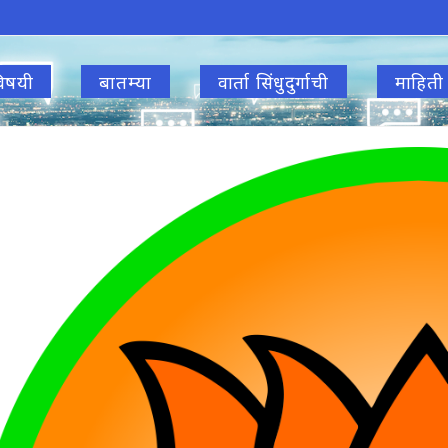
िषयी
बातम्या
वार्ता सिंधुदुर्गाची
माहिती