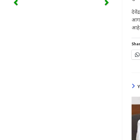
देवे
आगमन
आहे.
Shar