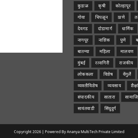
कुडाळ
कृषी
कोल्हापूर
गोवा
चिपळून
ठाणे
तळ
देवगड
दोडामार्ग
धार्मिक
नागपूर
नाशिक
पुणे
ब
बातम्या
महिला
मालवण
मुंबई
रत्नागिरी
राजकीय
लोककला
विशेष
वेंगुर्ले
व्यक्तीविशेष
व्यवसाय
शैक
संपादकीय
सातारा
सामाज
सावंतवाडी
सिंधुदुर्ग
Copyright 2026 |
Powered By Ananya MultiTech Private Limited