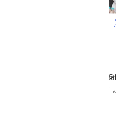
र
प्र
Co