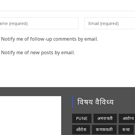
er
Enter
r
your
me
email
Notify me of follow-up comments by email.
address
rname
to
Notify me of new posts by email.
comment
ment
विषय वैविध्य
PUNE
अमरावती
आरोग्य
ओरोस
कणकवली
कथा