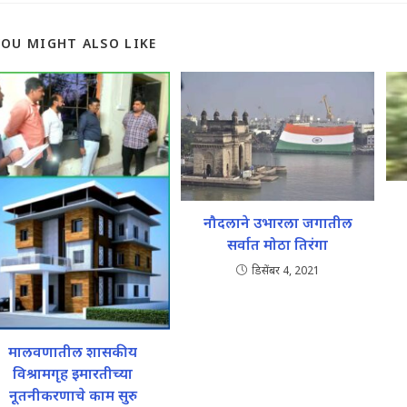
YOU MIGHT ALSO LIKE
नौदलाने उभारला जगातील
सर्वात मोठा तिरंगा
डिसेंबर 4, 2021
मालवणातील शासकीय
विश्रामगृह इमारतीच्या
नूतनीकरणाचे काम सुरु