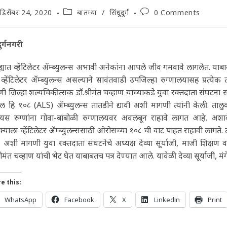
t
Post
Post
डिसेंबर 24, 2020
बातम्या
/
सिंधुदुर्ग
0 Comments
lished:
category:
comments:
दुर्गनगरी
ह्यात व्हेंटिलेटर ॲम्ब्युलन्स अभावी अनेकांना आपले जीव गमवावे लागलेत. या
व्हेंटिलेटर ॲम्ब्युलन्स असल्याने सावंतवाडी उपजिल्हा रुग्णालयासह प्रत्येक
ी जिल्हा शल्यचिकीत्सक डॉ.श्रीमंत चव्हाण यांच्याकडे युवा रक्तदाता संघटना
ल हि १०८ (ALS) ॲम्ब्युलन्स तातडीने द्यावी अशी मागणी त्यांनी केली. तालुक
ीयस रुग्णांना गोवा-बांबोळी रुग्णालयवर अवलंबून राहावे लागत आहे. अशाव
क्याला व्हेंटिलेटर ॲम्ब्युलन्ससाठी ओरोसच्या १०८ ची वाट पाहत राहावी लागते. 
 अशी मागणी युवा रक्तदाता संघटनेचे अध्यक्ष देव्या सूर्याजी, माजी शिक्
्रीमंत चव्हाण यांची भेट घेत याबाबतच पत्र देण्यात आले. यावेळी देव्या सूर्याज
e this:
WhatsApp
Facebook
X
LinkedIn
Print