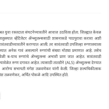
बाबत युवा रक्तदाता संघटनेच्यावतीने आवाज उठविला होता. जिल्ह्यात केवळ
 तालुक्यात व्हेंटिलेटर ॲम्ब्युलन्ससाठी शासनाकडे पाठपुरावा करावा अशी
 सावंतवाडीच्यावतीने करण्यात आली. तर सावंतवाडी उपजिल्हा रुग्णालयाला
्यात अनेक गावं असल्याने रुग्णांची संख्या मोठ्या प्रमाणात आहे. तसेच
ेळी ब-याच रुग्णांचे ॲम्ब्युलन्स अभावी प्राण जात आहेत. सावंतवाडी
त्यावेळेत रुग्ण दगावत आहेत. त्यासाठी तातडीने (ALS) ॲम्ब्युलन्स देण्यात
षण व आरोग्य सभापती मंगेश तळवणेकर यांनी केली. जिल्हा शल्यचिकीत्सक
ी, मंगेश तळवणेकर, अर्चित पोकळे आदि उपस्थित होते.