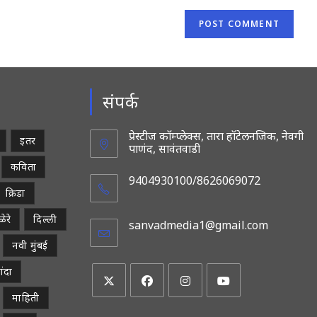
संपर्क
प्रेस्टीज कॉम्प्लेक्स, तारा हॉटेलनजिक, नेवगी
इतर
पाणंद, सावंतवाडी
कविता
9404930100/8626069072
क्रिडा
ेरे
दिल्ली
sanvadmedia1@gmail.com
Opens
in
नवी मुंबई
your
applicatio
ांदा
माहिती
Opens
Opens
Opens
Opens