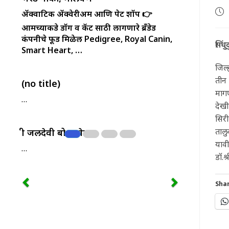
Pos
ॲक्वाटिक ॲक्वेरीअम आणि पेट शॉप
👉
pub
आमच्याकडे डॉग व कॅट साठी लागणारे ब्रँडेड
कंपनीचे फूड मिळेल
Pedigree, Royal Canin,
सिंधु
Smart Heart, …
जिल्
तीन 
(no title)
मागण
…
देखी
सिर
तालु
श्री जलदेवी बोअरवेल
यावी
…
डॉ.श
Shar