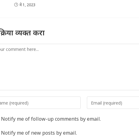
मे 1, 2023
तिक्रिया व्यक्त करा
mment
er
Enter
r
your
me
email
Notify me of follow-up comments by email.
address
rname
to
Notify me of new posts by email.
comment