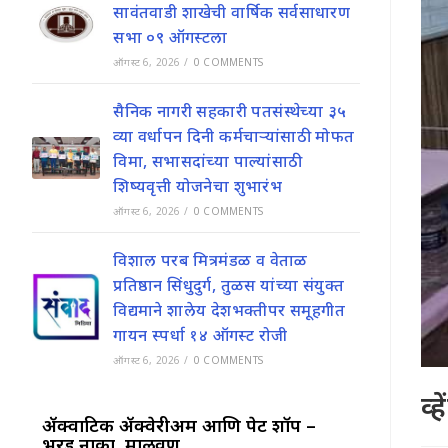
सावंतवाडी शाखेची वार्षिक सर्वसाधारण
सभा ०९ ऑगस्टला
ऑगस्ट 6, 2026
/
0 COMMENTS
सैनिक नागरी सहकारी पतसंस्थेच्या ३५
व्या वर्धापन दिनी कर्मचाऱ्यांसाठी मोफत
विमा, सभासदांच्या पाल्यांसाठी
शिष्यवृत्ती योजनेचा शुभारंभ
ऑगस्ट 6, 2026
/
0 COMMENTS
विशाल परब मित्रमंडळ व वेताळ
प्रतिष्ठान सिंधुदुर्ग, तुळस यांच्या संयुक्त
विद्यमाने शालेय देशभक्तीपर समूहगीत
गायन स्पर्धा १४ ऑगस्ट रोजी
ऑगस्ट 6, 2026
/
0 COMMENTS
व्
ॲक्वाटिक ॲक्वेरीअम आणि पेट शॉप –
भरड नाका, मालवण