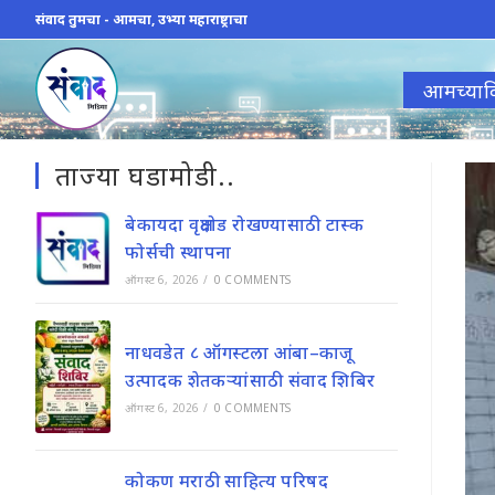
Skip
संवाद तुमचा - आमचा, उभ्या महाराष्ट्राचा
to
content
आमच्याव
ताज्या घडामोडी..
बेकायदा वृक्षतोड रोखण्यासाठी टास्क
फोर्सची स्थापना
ऑगस्ट 6, 2026
/
0 COMMENTS
नाधवडेत ८ ऑगस्टला आंबा–काजू
उत्पादक शेतकऱ्यांसाठी संवाद शिबिर
ऑगस्ट 6, 2026
/
0 COMMENTS
कोकण मराठी साहित्य परिषद