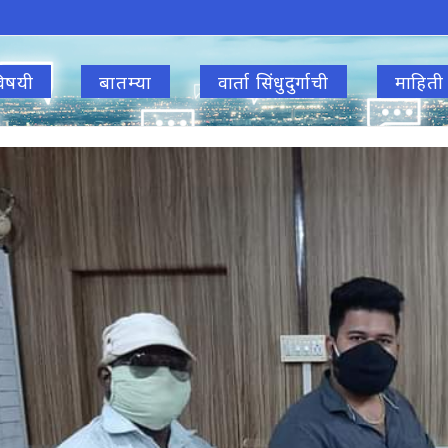
िषयी
बातम्या
वार्ता सिंधुदुर्गाची
माहिती