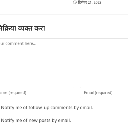
डिसेंबर 21, 2023
तिक्रिया व्यक्त करा
mment
er
Enter
r
your
me
email
Notify me of follow-up comments by email.
address
rname
to
Notify me of new posts by email.
comment
ment