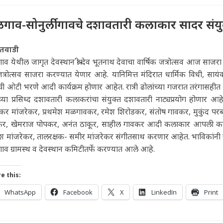
गाव-सोनुर्ली गावचे दशावतारी कलाकार सादर संयुक
ंतवाडी
व येथील जागृत देवस्थान श्री देव भूतनाथ देवाचा वार्षिक जत्रोत्सव आज साजर
त्रोत्सव साजरा करण्यात येणार आहे. यानिमित्त मंदिरात धार्मिक विधी, स
ची ओटी भरणे आदी कार्यक्रम होणार आहेत. रात्री ढोलांच्या गजरात तरंगासहीत 
च्या प्रसिध्द दशावतारी कलाकरांचा संयुक्त दशावतारी नाट्यप्रयोग होणार
नाकर मांजरेकर, प्रथमेश मळगावकर, रमेश शिरोडकर, संतोष गावकर, मुकुंद 
कर, खेमराज पोपकर, अनंत ठाकूर, साहील गावकर आदी कलाकार आपली कला 
श मांजरेकर, तालरक्षक- समीर मांजरेकर संगीतसाथ करणार आहेत. भाविकांनी जत
व ग्रामस्थ व देवस्थान कमिटीतर्फे करण्यात आले आहे.
e this:
WhatsApp
Facebook
X
LinkedIn
Print