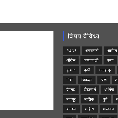
विषय वैविध्य
PUNE
अमरावती
आरोग्य
ओरोस
कणकवली
कथा
कुडाळ
कृषी
कोल्हापूर
गोवा
चिपळून
ठाणे
तळ
देवगड
दोडामार्ग
धार्मिक
नागपूर
नाशिक
पुणे
ब
बातम्या
महिला
मालवण