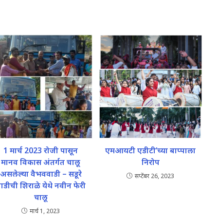
1 मार्च 2023 रोजी पासून
एमआयटी एडीटी’च्या बाप्पाला
मानव विकास अंतर्गत चालू
निरोप
असलेल्या वैभववाडी – सडूरे
सप्टेंबर 26, 2023
ाडीची शिराळे येथे नवीन फेरी
चालू
मार्च 1, 2023