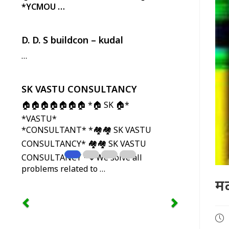
*YCMOU …
D. D. S buildcon – kudal
…
SK VASTU CONSULTANCY
🏠🏠🏠🏠🏠🏠🏠 *🏠 SK 🏠*
*VASTU*
*CONSULTANT* *🏘️🏘️ SK VASTU
CONSULTANCY* 🏘️🏘️
SK VASTU
CONSULTANCY
*🔸We solve all
problems related to …
मळ
Pos
pub