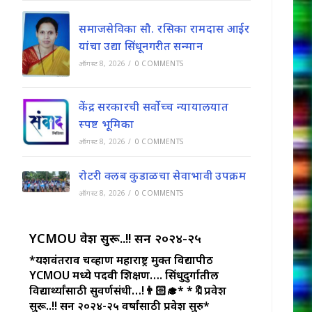
समाजसेविका सौ. रसिका रामदास आईर
यांचा उद्या सिंधूनगरीत सन्मान
ऑगस्ट 8, 2026
/
0 COMMENTS
केंद्र सरकारची सर्वोच्च न्यायालयात
स्पष्ट भूमिका
ऑगस्ट 8, 2026
/
0 COMMENTS
रोटरी क्लब कुडाळचा सेवाभावी उपक्रम
ऑगस्ट 8, 2026
/
0 COMMENTS
YCMOU प्रवेश सुरू..!! सन २०२४-२५
*यशवंतराव चव्हाण महाराष्ट्र मुक्त विद्यापीठ
YCMOU मध्ये पदवी शिक्षण…. सिंधुदुर्गातील
विद्यार्थ्यांसाठी सुवर्णसंधी…!👨🏻‍🎓*
*🔖प्रवेश
सुरू..!! सन २०२४-२५ वर्षांसाठी प्रवेश सुरु*