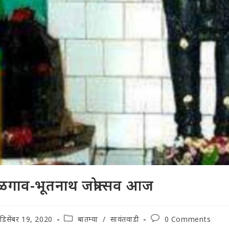
गाव-भूतनाथ जत्रोत्सव आज
t
Post
Post
डिसेंबर 19, 2020
बातम्या
/
सावंतवाडी
0 Comments
lished:
category:
comments: