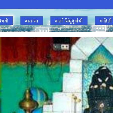
िषयी
बातम्या
वार्ता सिंधुदुर्गाची
माहिती