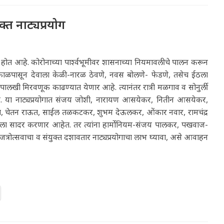
्त नाट्यप्रयोग
ा होत आहे. कोरोनाच्या पार्श्वभूमीवर शासनाच्या नियमावलीचे पालन करून
ायंकाळपासून देवाला केळी-नारळ ठेवणे, नवस बोलणे- फेडणे, तसेच ईठला
पालखी मिरवणूक काढण्यात येणार आहे. त्यानंतर रात्री मळगाव व सोनुर्ली
 आहे. या नाट्यप्रयोगात संजय जोशी, नारायण आसयेकर, नितीन आसयेकर,
परब, चेतन राऊत, साईल तळकटकर, शुभम देऊलकर, ओंकार नवार, रामचंद्र
सादर करणार आहेत. तर त्यांना हार्मोनियम-संजय पालकर, पखवाज-
्रोत्सवाचा व संयुक्त दशावतार नाट्यप्रयोगाचा लाभ घ्यावा, असे आवाहन