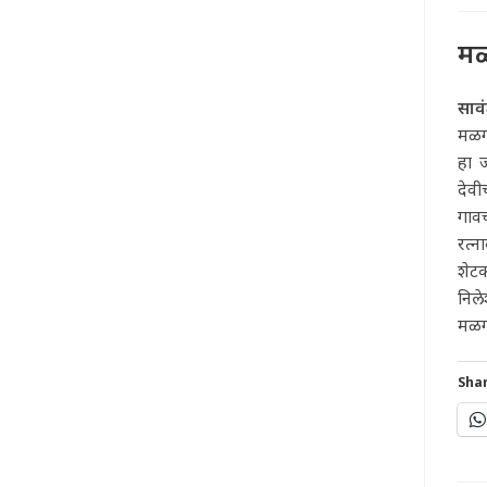
मळ
साव
मळगा
हा ज
देवी
गाव
रत्
शेट
निले
मळगा
Shar