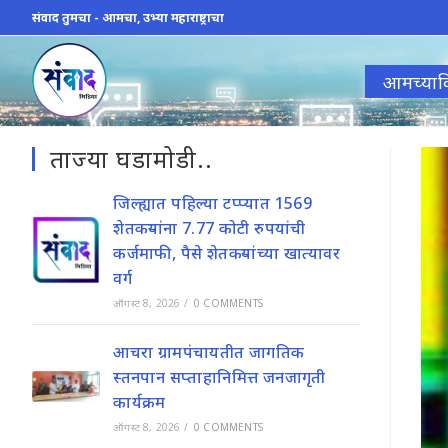
Skip
संवाद तुमचा - आमचा, उभ्या महाराष्ट्राचा
to
content
आमच्याव
ताज्या घडामोडी..
जिल्ह्यात पहिल्या टप्प्यात 1569
शेतकऱ्यांना 7.77 कोटी रुपयांची
कर्जमाफी, पैसे शेतकऱ्यांच्या खात्यावर
वर्ग
ऑगस्ट 8, 2026
/
0 COMMENTS
आचरा ग्रामपंचायतीत जागतिक
स्तनपान सप्ताहानिमित्त जनजागृती
कार्यक्रम
ऑगस्ट 8, 2026
/
0 COMMENTS