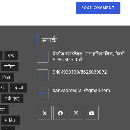
संपर्क
प्रेस्टीज कॉम्प्लेक्स, तारा हॉटेलनजिक, नेवगी
इतर
पाणंद, सावंतवाडी
कविता
9404930100/8626069072
क्रिडा
ेरे
दिल्ली
sanvadmedia1@gmail.com
Opens
in
नवी मुंबई
your
applicatio
ांदा
माहिती
Opens
Opens
Opens
Opens
in
in
in
in