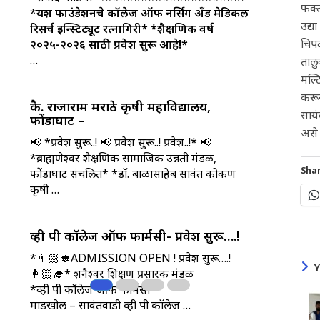
फक्त
*
यश फाउंडेशनचे कॉलेज ऑफ नर्सिंग अँड मेडिकल
उद्य
रिसर्च इन्स्टिट्यूट रत्नागिरी*
*शैक्षणिक वर्ष
चिप
२०२५-२०२६ साठी प्रवेश सुरू आहे!*
…
तालु
मल्ट
करू
कै. राजाराम मराठे कृषी महाविद्यालय,
सायं
फोंडाघाट –
असे 
📢 *प्रवेश सुरू..! 📢 प्रवेश सुरू..! प्रवेश..!* 📢
*ब्राह्मणेश्वर शैक्षणिक सामाजिक उन्नती मंडळ,
Shar
फोंडाघाट संचलित* *डॉ. बाळासाहेब सावंत कोकण
कृषी …
व्ही पी कॉलेज ऑफ फार्मसी- प्रवेश सुरू….!
*👨🏻‍🎓ADMISSION OPEN ! प्रवेश सुरू….!
👩🏻‍🎓* शनैश्वर शिक्षण प्रसारक मंडळ
*व्ही पी कॉलेज ऑफ फार्मसी*
माडखोल – सावंतवाडी
व्ही पी कॉलेज …