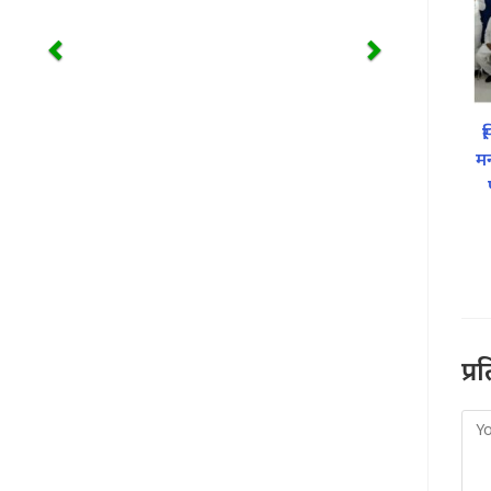
स
मन
प्र
Co