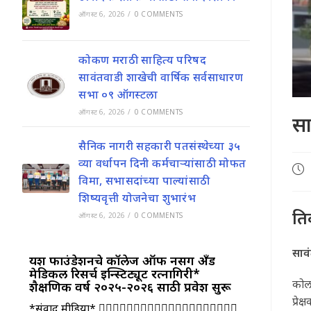
ऑगस्ट 6, 2026
/
0 COMMENTS
कोकण मराठी साहित्य परिषद
सावंतवाडी शाखेची वार्षिक सर्वसाधारण
सभा ०९ ऑगस्टला
ऑगस्ट 6, 2026
/
0 COMMENTS
सा
सैनिक नागरी सहकारी पतसंस्थेच्या ३५
व्या वर्धापन दिनी कर्मचाऱ्यांसाठी मोफत
Pos
विमा, सभासदांच्या पाल्यांसाठी
pub
शिष्यवृत्ती योजनेचा शुभारंभ
ति
ऑगस्ट 6, 2026
/
0 COMMENTS
साव
यश फाउंडेशनचे कॉलेज ऑफ नर्सिंग अँड
मेडिकल रिसर्च इन्स्टिट्यूट रत्नागिरी*
कोलग
शैक्षणिक वर्ष २०२५-२०२६ साठी प्रवेश सुरू
प्रे
*संवाद मीडिया* 👩‍⚕👨‍⚕👩‍⚕👨‍⚕👩‍⚕👨‍⚕👩‍⚕👨‍⚕👩‍⚕👨‍⚕