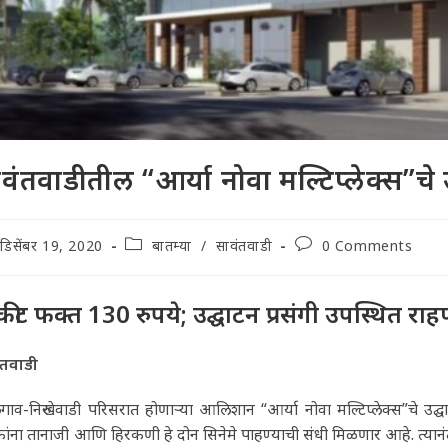
वंतवाडीतील “आर्या नोवा मल्टिप्लेक्स”चे उद
t
Post
Post
डिसेंबर 19, 2020
बातम्या
/
सावंतवाडी
0 Comments
lished:
category:
comments:
कीट फक्त 130 रुपये; उद्घाटन प्रसंगी उपस्थित राह
ंतवाडी
ाव-निरुखेवाडी परिसरात होणाऱ्या आलिशान “आर्या नोवा मल्टिप्लेक्स”चे उद्घा
क्षकांना तानाजी आणि हिरकणी हे दोन सिनेमे पाहण्याची संधी मिळणार आहे. त्या