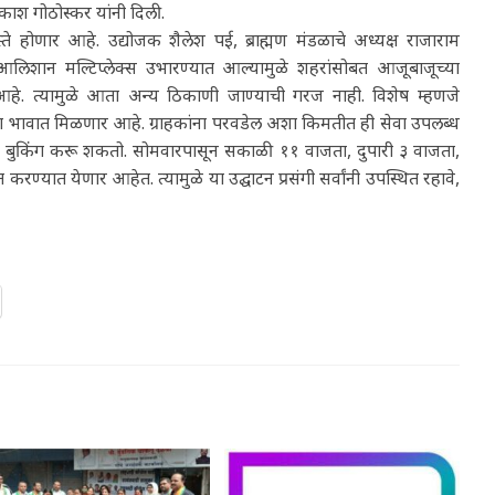
काश गोठोस्कर यांनी दिली.
स्ते होणार आहे. उद्योजक शैलेश पई, ब्राह्मण मंडळाचे अध्यक्ष राजाराम
िशान मल्टिप्लेक्स उभारण्यात आल्यामुळे शहरांसोबत आजूबाजूच्या
ार आहे. त्यामुळे आता अन्य ठिकाणी जाण्याची गरज नाही. विशेष म्हणजे
या भावात मिळणार आहे. ग्राहकांना परवडेल अशा किमतीत ही सेवा उपलब्ध
ुकिंग करू शकतो. सोमवारपासून सकाळी ११ वाजता, दुपारी ३ वाजता,
यात येणार आहेत. त्यामुळे या उद्घाटन प्रसंगी सर्वांनी उपस्थित रहावे,