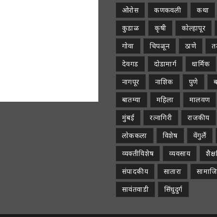
ओरोस
कणकवली
कथा
कुडाळ
कृषी
कोल्हापूर
गोवा
चिपळून
ठाणे
तळ
देवगड
दोडामार्ग
धार्मिक
नागपूर
नाशिक
पुणे
ब
बातम्या
महिला
मालवण
मुंबई
रत्नागिरी
राजकीय
लोककला
विशेष
वेंगुर्ले
व्यक्तीविशेष
व्यवसाय
शैक
संपादकीय
सातारा
सामाज
सावंतवाडी
सिंधुदुर्ग