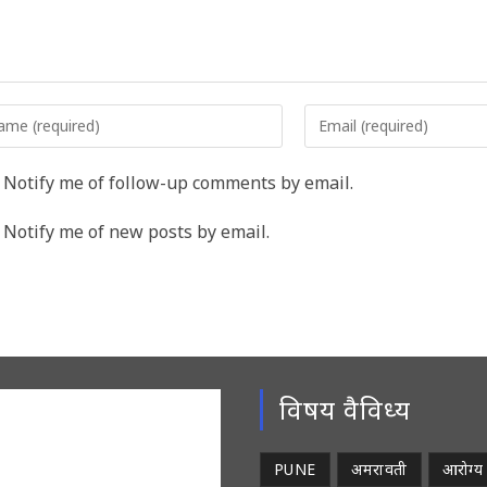
er
Enter
r
your
me
email
Notify me of follow-up comments by email.
address
rname
to
Notify me of new posts by email.
comment
ment
विषय वैविध्य
PUNE
अमरावती
आरोग्य