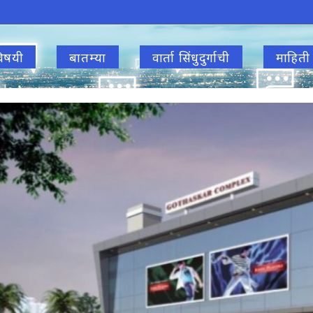
िषयी
बातम्या
वार्ता सिंधुदुर्गाची
माहिती