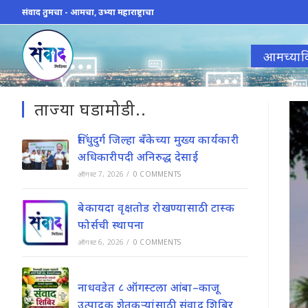
Skip
संवाद तुमचा - आमचा, उभ्या महाराष्ट्राचा
to
content
आमच्याव
ताज्या घडामोडी..
सिंधुदुर्ग जिल्हा बँकेच्या मुख्य कार्यकारी
अधिकारीपदी अनिरुद्ध देसाई
ऑगस्ट 7, 2026
/
0 COMMENTS
बेकायदा वृक्षतोड रोखण्यासाठी टास्क
फोर्सची स्थापना
ऑगस्ट 6, 2026
/
0 COMMENTS
नाधवडेत ८ ऑगस्टला आंबा–काजू
उत्पादक शेतकऱ्यांसाठी संवाद शिबिर