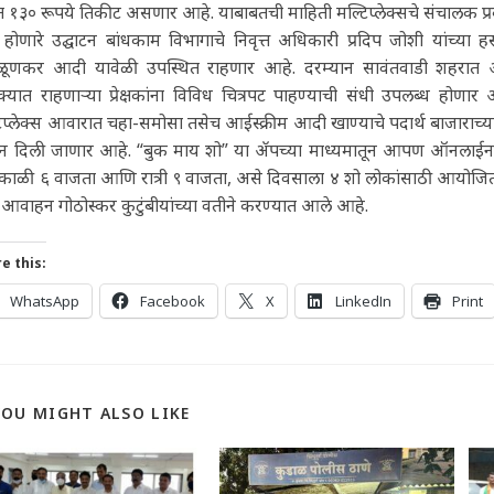
 १३० रूपये तिकीट असणार आहे. याबाबतची माहिती मल्टिप्लेक्सचे संचालक प्र
ा होणारे उद्घाटन बांधकाम विभागाचे निवृत्त अधिकारी प्रदिप जोशी यांच्या ह
ळूणकर आदी यावेळी उपस्थित राहणार आहे. दरम्यान सावंतवाडी शहरात आल
क्यात राहणाऱ्या प्रेक्षकांना विविध चित्रपट पाहण्याची संधी उपलब्ध होण
िप्लेक्स आवारात चहा-समोसा तसेच आईस्क्रीम आदी खाण्याचे पदार्थ बाजाराच्
न दिली जाणार आहे. “बुक माय शो” या ॲपच्या माध्यमातून आपण ऑनलाईन ब
काळी ६ वाजता आणि रात्री ९ वाजता, असे दिवसाला ४ शो लोकांसाठी आयोजित करण्
आवाहन गोठोस्कर कुटुंबीयांच्या वतीने करण्यात आले आहे.
e this:
WhatsApp
Facebook
X
LinkedIn
Print
YOU MIGHT ALSO LIKE