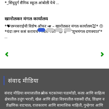
*_सिंधुदुर्ग सैनिक स्कूल आंबोली येथे …
खानोलकर मंगल कार्यालय
*💝लग्नसराईची विशेष ऑफर 🎺 – खानोलकर मंगल कार्यालय💒* 🤨
*यंदा लग्न कसं करायचं ? चिंता नको* 😇 🎷 *”शुभमंगल दणक्यात”*
…
संवाद मीडिया
संवाद मीडिया समाजातील प्रत्येक घटकांच्या घडामोडी, कला आणि साहित्य
क्षेत्रातील उत्तुंग भरारी, खेळ आणि क्रीडा विश्वातील यशस्वी दौड, शिक्षण व
शैक्षणिक वाटचाल, राजकारण आणि सामाजिक माहिती, गुन्हेगार आणि