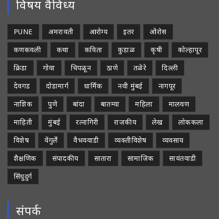
विषय वैविध्य
PUNE
अमरावती
आरोग्य
इतर
ओरोस
कणकवली
कथा
कविता
कुडाळ
कृषी
कोल्हापूर
क्रिडा
गोवा
चिपळून
ठाणे
तळेरे
दिल्ली
देवगड
दोडामार्ग
धार्मिक
नवी मुंबई
नागपूर
नाशिक
पुणे
बांदा
बातम्या
महिला
मालवण
माहिती
मुंबई
रत्नागिरी
राजकीय
लेख
लोककला
विशेष
वेंगुर्ले
वैभववाडी
व्यक्तीविशेष
व्यवसाय
शैक्षणिक
संपादकीय
सातारा
सामाजिक
सावंतवाडी
सिंधुदुर्ग
संपर्क