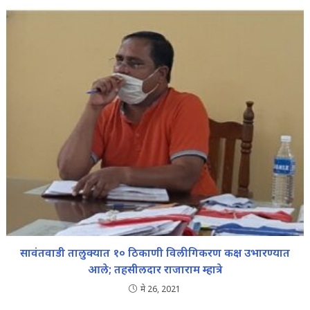
सावंतवाडी तालुक्यात १० ठिकाणी विलीगिकरण कक्ष उभारण्यात
आले; तहसीलदार राजाराम म्हात्रे
मे 26, 2021