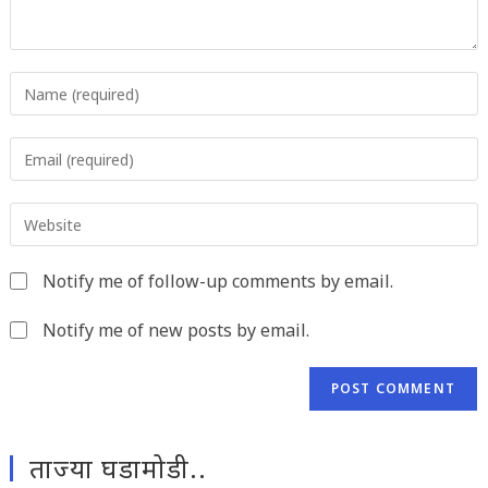
Enter
your
name
Enter
or
your
username
email
to
Enter
address
comment
your
to
website
comment
Notify me of follow-up comments by email.
URL
(optional)
Notify me of new posts by email.
ताज्या घडामोडी..