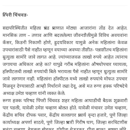
published:
category:
comments:
पिंपरी चिंचवड-
सद्यपरिस्थितीत महिला प्रचंड प्रमाणात मोठ्या आजारांना तोंड देत आहेत.
मानसिक ताण – तणाव आणि बदललेल्या जीवनशैलीमुळे विविध अवयवांना
कँसर, किडनी निकामी होणे, ह्रुदयविकार यामुळे अनेक महिलांना केवळ
उपचारांसाठी पैसे नाहीत म्हणून वयाच्या अवघ्या तीशीत- पन्नाशीतच महिलांना
म्रुत्युला सामोरे जावे लागत आहे. ज्यांच्याजवळ लाखो रुपये आहेत त्यांनाच
जगायचा अधिकार आहे का? यापुढे गरीब महिलांना औषधोपचार घ्यायला,
हॉस्पीटलची लाखो रुपयांची बिले भरायला पैसे नाहीत म्हणून म्रुत्युला सामोरे
जावे लागणार नाही. महिलांना हॉस्पीटल मध्ये लाखो रुपयांचे मोफत उपचार
मिळवून देण्यासाठी आम्ही निर्धाराने लढा देवू, असे मत रुग्ण हक्क परिषदेचे
अध्यक्ष उमेश चव्हाण यांनी व्यक्त केले.
रूग्ण हक्क परिषद पिंपरी चिंचवड शहर महिला आघाडीची बैठक शुक्रवारी
पार पडली, यावेळी उमेश चव्हाण बोलत होते. यावेळी मंचावर उमेश चव्हाण,
केंद्रीय सचिव दीपक पवार, केंद्रीय सल्लागार प्राचार्य वृन्दा हजारे, पूणे जिल्हा
कार्याध्यक्ष अपर्णा साठये, पूणे जिल्हा प्रभारी गिरीष घाग, जिल्हा सरचिटणीस
सुनंदा चव्हाण, हेमलता खेडकर, योगीता थेऊरकर, गीता साका, सुषमा लोंढे,