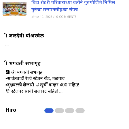
विटा रोटरी परिवाराच्या वतीने गुरुपौर्णिमे निमित्त
गुरुंचा सन्मानसोहळा संपन्न
ऑगस्ट 10, 2026
/
0 COMMENTS
श्री जलदेवी बोअरवेल
…
श्री भगवती सभागृह
🏨 श्री भगवती सभागृह
▪सावंतवाडी रेल्वे स्टेशन रोड, मळगाव
▪वृक्षवल्ली शेजारी 💺खुर्ची कव्हर 400 सहित!
🎊 स्टेजवर साधी सजावट सहित! …
Hiro
…