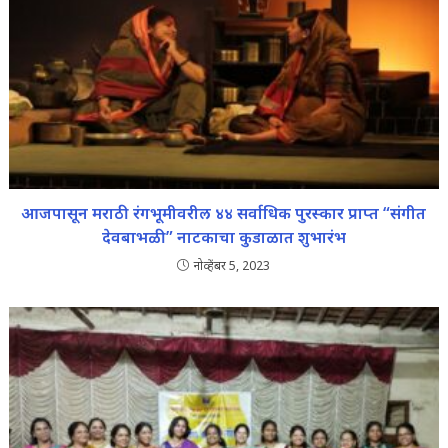
आजपासून मराठी रंगभूमीवरील ४४ सर्वाधिक पुरस्कार प्राप्त “संगीत
देवबाभळी” नाटकाचा कुडाळात शुभारंभ
नोव्हेंबर 5, 2023