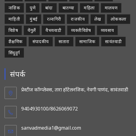
नाशिक
पुणे
बांदा
बातम्या
महिला
मालवण
माहिती
मुंबई
रत्नागिरी
राजकीय
लेख
लोककला
विशेष
वेंगुर्ले
वैभववाडी
व्यक्तीविशेष
व्यवसाय
शैक्षणिक
संपादकीय
सातारा
सामाजिक
सावंतवाडी
सिंधुदुर्ग
संपर्क
प्रेस्टीज कॉम्प्लेक्स, तारा हॉटेलनजिक, नेवगी पाणंद, सावंतवाडी
9404930100/8626069072
sanvadmedia1@gmail.com
Opens
in