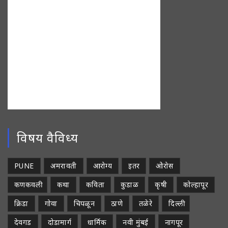
विषय वैविध्य
PUNE
अमरावती
आरोग्य
इतर
ओरोस
कणकवली
कथा
कविता
कुडाळ
कृषी
कोल्हापूर
क्रिडा
गोवा
चिपळून
ठाणे
तळेरे
दिल्ली
देवगड
दोडामार्ग
धार्मिक
नवी मुंबई
नागपूर