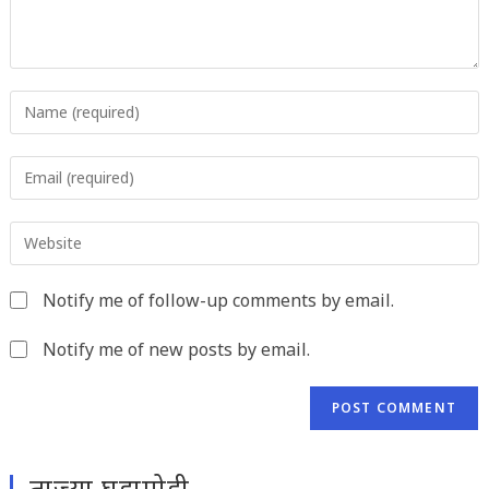
Enter
your
name
Enter
or
your
username
email
to
Enter
address
comment
your
to
website
comment
Notify me of follow-up comments by email.
URL
(optional)
Notify me of new posts by email.
ताज्या घडामोडी..