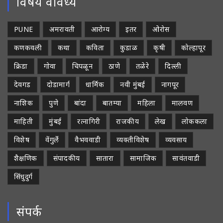
विषय वैविध्य
PUNE
अमरावती
आरोग्य
इतर
ओरोस
कणकवली
कथा
कविता
कुडाळ
कृषी
कोल्हापूर
क्रिडा
गोवा
चिपळून
ठाणे
तळेरे
दिल्ली
देवगड
दोडामार्ग
धार्मिक
नवी मुंबई
नागपूर
नाशिक
पुणे
बांदा
बातम्या
महिला
मालवण
माहिती
मुंबई
रत्नागिरी
राजकीय
लेख
लोककला
विशेष
वेंगुर्ले
वैभववाडी
व्यक्तीविशेष
व्यवसाय
शैक्षणिक
संपादकीय
सातारा
सामाजिक
सावंतवाडी
सिंधुदुर्ग
संपर्क