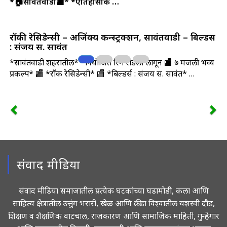
*🏠सावंतवाडी🏬*
*ऐतिहासीक …
रॉकी रेसिडेन्सी – अजिंक्य कन्स्ट्रक्शन, सावंतवाडी – बिल्डर्स
: संजय स. सावंत
*सावंतवाडी शहरातील* *नियोजित रिंग रोडला लागून 🏬 ७ मजली भव्य
प्रकल्प* 🏬 *रॉकी रेसिडेन्सी* 🏬 *बिल्डर्स : संजय स. सावंत* …
संवाद मीडिया
संवाद मीडिया समाजातील प्रत्येक घटकांच्या घडामोडी, कला आणि
साहित्य क्षेत्रातील उत्तुंग भरारी, खेळ आणि क्रीडा विश्वातील यशस्वी दौड,
शिक्षण व शैक्षणिक वाटचाल, राजकारण आणि सामाजिक माहिती, गुन्हेगार