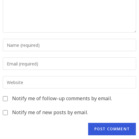
Enter
your
name
Enter
or
your
username
email
to
Enter
address
comment
your
to
website
comment
Notify me of follow-up comments by email.
URL
(optional)
Notify me of new posts by email.