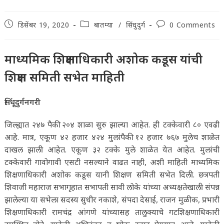
Post
Post
Post
डिसेंबर 19, 2020
बातम्या
/
सिंधुदुर्ग
0 Comments
published:
category:
comments:
माध्यमिक शिक्षणाधिकारी अशोक कडूस यांची
शिक्षण समिती सभेत माहिती
सिंधूदुर्गनगरी
जिल्ह्यात २४७ पैकी २०४ शाळा सुरु झाल्या आहेत. ही टक्केवारी ८० एवढी
आहे. मात्र, एकूण ४२ हजार ४२४ मुलांपैकी १२ हजार ७६७ मुलेच शाळेत
दाखल झाली आहेत. एकूण ३२ टक्के मुले शाळेत येत आहेत. मुलांची
टक्केवारी गावोगावी एसटी नसल्याने वाढत नाही, अशी माहिती माध्यमिक
शिक्षणाधिकारी अशोक कडूस यानी शिक्षण समिती सभेत दिली. छत्रपती
शिवाजी महाराज सभागृहात सभापती सावी लोके यांच्या अध्यक्षतेखाली संपन्न
झालेल्या या सभेला सदस्य सुधीर नकाशे, संपदा देसाई, राजन मुळीक, प्रभारी
शिक्षणाधिकारी रामचंद्र आंगणे यांच्यासह तालुक्याचे गटशिक्षणाधिकारी