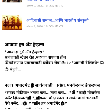
ऑगस्ट 9, 2026
/
0 COMMENTS
आदिवासी समाज…आणि भारतीय संस्कृती
ऑगस्ट 9, 2026
/
0 COMMENTS
आकाश टुर्स अँड ट्रॅव्हल्स
*
आकाश टुर्स अँड ट्रॅव्हल्स
*
सावंतवाडी स्टेशन रोड ,मळगाव बायपास ब्रीज
🛣️
कोकणात प्रवासासाठी दर्जेदार सेवा
.🏝️ 💥 *
आमची वैशिष्टये
* 💥
😍 संपूर्ण …
नक्षत्र अपार्टमेंट🏠सावंतवाडी _ प्रोप्रा. पनवेलकर डेव्हलपर्स
*
संवाद मीडिया*
*त्वरा करा… त्वरा करा…..*🏬
*काही मोजकेच
फ्लॅट शिल्लक*🏬
*_🏬फक्त चौदा लाखात सावंतवाडी-भटवाडी
येथे फ्लॅट…!🏠_*
*🏬नक्षत्र अपार्टमेंट🏠*