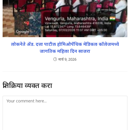
लोकनेते ॲड. दत्ता पाटील होमिओपॅथिक मेडिकल कॉलेजमध्ये
जागतिक महिला दिन साजरा
मार्च 9, 2026
प्रतिक्रिया व्यक्त करा
Comment