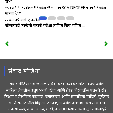
*प्रवेश* !! *प्रवेश* !! *प्रवेश*!! *👩‍🎓BCA DEGREE👩‍🎓* *प्रवेश
पात्रता 👇:*
▪️प्रथम वर्ष बीसीए करीता
कोणत्याही शाखेची बारावी परीक्षा (गणित किंवा गणित …
संवाद मीडिया
संवाद मीडिया समाजातील प्रत्येक घटकांच्या घडामोडी, कला आणि
साहित्य क्षेत्रातील उत्तुंग भरारी, खेळ आणि क्रीडा विश्वातील यशस्वी दौड,
शिक्षण व शैक्षणिक वाटचाल, राजकारण आणि सामाजिक माहिती, गुन्हेगार
आणि समाजातील विकृती, जनजागृती आणि जनसामान्यांच्या भावना
आपल्या लेख, कथा, काव्य, गोष्टी, व बातम्यांच्या माध्यमातून समाजापुढे