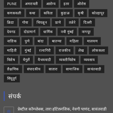
PUNE
अमरावती
आरोग्य
इतर
ओरोस
कणकवली
कथा
कविता
कुडाळ
कृषी
कोल्हापूर
क्रिडा
गोवा
चिपळून
ठाणे
तळेरे
दिल्ली
देवगड
दोडामार्ग
धार्मिक
नवी मुंबई
नागपूर
नाशिक
पुणे
बांदा
बातम्या
महिला
मालवण
माहिती
मुंबई
रत्नागिरी
राजकीय
लेख
लोककला
विशेष
वेंगुर्ले
वैभववाडी
व्यक्तीविशेष
व्यवसाय
शैक्षणिक
संपादकीय
सातारा
सामाजिक
सावंतवाडी
सिंधुदुर्ग
संपर्क
प्रेस्टीज कॉम्प्लेक्स, तारा हॉटेलनजिक, नेवगी पाणंद, सावंतवाडी