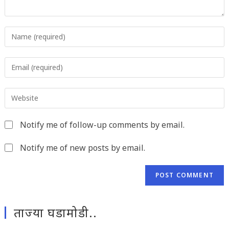
Enter
your
name
Enter
or
your
username
email
to
Enter
address
comment
your
to
website
comment
Notify me of follow-up comments by email.
URL
(optional)
Notify me of new posts by email.
ताज्या घडामोडी..