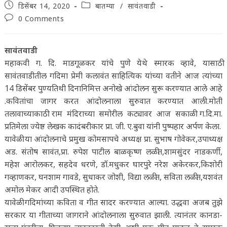
Post
Post
डिसेंबर 14, 2020
बातम्या
/
सावंतवाडी
published:
category:
Post
0 Comments
comments:
सावंतवाडी
महाकवी ग. दि. माडगूळकर यांचे पुणे येथे स्मारक व्हावे, यासाठी
सावंतवाडीतील गदिमा प्रेमी कलावंत साहित्यिक यांच्या वतीने आज त्यांच्या
14 डिसेंबर पुण्यतिथी दिनानिमित्त अनोखे आंदोलन सुरू करण्यात आले आहे
.कवितांचा जागर करत आंदोलनाला सुरुवात करण्यात आली.मोती
तलावाच्याकाठी राम मंदिराच्या समोरील कट्यावर आज सकाळी ग.दि.मा.
प्रतिमेला ज्येष्ठ लेखक कादंबरीकार प्रा. जी. ए.बुवा यांनी पुष्पहार अर्पण केला.
यावेळी या आंदोलनाचे प्रमुख कोमसापचे अध्यक्ष प्रा. सुभाष गोवेकर,उपाध्यक्ष
अड. संतोष सावंत,प्रा. रुपेश पाटील बाळकृष्ण लळीत,शामसुंदर नाडकर्णी,
महेश आरोलकर, सहदेव धरणे, डॉ.मधुकर घारपुरे नरेश अकेरकर,किशोरी
गव्हाणकर, घनशाम गावडे, सुधाकर जोशी, विद्या लळीत, सविता लळीत,यशवंत
अमोल मेकर आदी उपस्थित होते.
यावेळी गदिमांच्या कविता व गीत सादर करण्यात आल्या. उद्धवा अजब तुझे
सरकार या गीताच्या जागराने आंदोलनाला सुरुवात झाली. त्यानंतर कानडा-