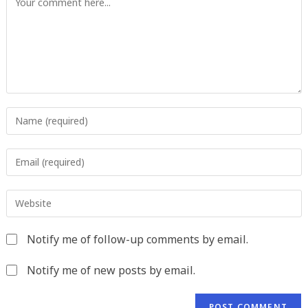
Enter
your
name
Enter
or
your
username
email
to
Enter
address
comment
your
to
website
comment
Notify me of follow-up comments by email.
URL
(optional)
Notify me of new posts by email.