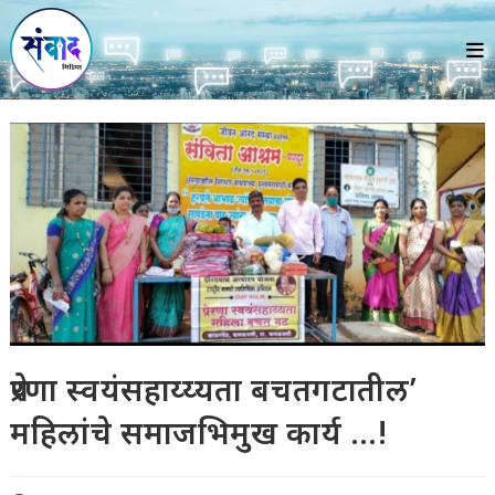
Skip
to
content
प्रेरणा स्वयंसहाय्य्यता बचतगटातील’
महिलांचे समाजभिमुख कार्य …!