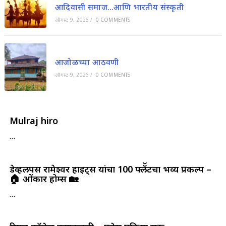
आदिवासी समाज…आणि भारतीय संस्कृती
ऑगस्ट 9, 2026
/
0 COMMENTS
आजोळच्या आठवणी
ऑगस्ट 9, 2026
/
0 COMMENTS
Mulraj hiro
…
डेव्हलपर्स रामेश्वर हाईट्स यांचा 100 फ्लॅॅटचा भव्य प्रकल्प –
🏠 ओंकार होम्स 🏡
…