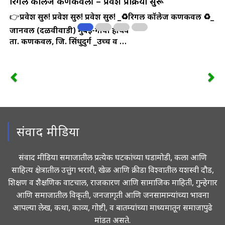
रिगल कॉलेज कणकवली – प्रवेश प्रक्रिया सुरू
👉
प्रवेश सुरु! प्रवेश सुरु! प्रवेश सुरु!
_♻️रिगल कॉलेज कणकवली ♻️_
जानवली (दळवीवाडी) मुंबई-गोवा हायवे
ता. कणकवली, जि. सिंधुदुर्ग
_उच्च व …
संवाद मीडिया
संवाद मीडिया समाजातील प्रत्येक घटकांच्या घडामोडी, कला आणि
साहित्य क्षेत्रातील उत्तुंग भरारी, खेळ आणि क्रीडा विश्वातील यशस्वी दौड,
शिक्षण व शैक्षणिक वाटचाल, राजकारण आणि सामाजिक माहिती, गुन्हेगार
आणि समाजातील विकृती, जनजागृती आणि जनसामान्यांच्या भावना
आपल्या लेख, कथा, काव्य, गोष्टी, व बातम्यांच्या माध्यमातून समाजापुढे
मांडत असते.