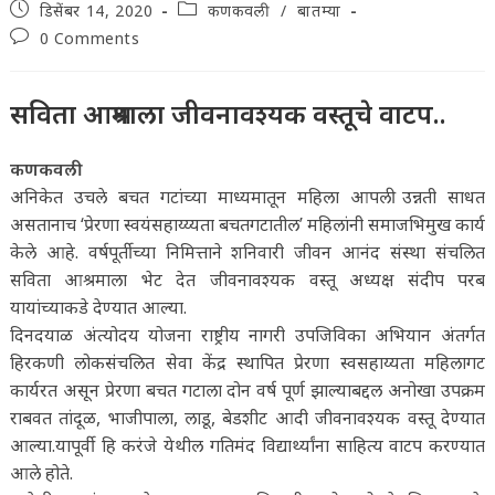
Post
Post
डिसेंबर 14, 2020
कणकवली
/
बातम्या
published:
category:
Post
0 Comments
comments:
सविता आश्रमाला जीवनावश्यक वस्तूचे वाटप..
कणकवली
अनिकेत उचले बचत गटांच्या माध्यमातून महिला आपली उन्नती साधत
असतानाच ‘प्रेरणा स्वयंसहाय्य्यता बचतगटातील’ महिलांनी समाजभिमुख कार्य
केले आहे. वर्षपूर्तीच्या निमित्ताने शनिवारी जीवन आनंद संस्था संचलित
सविता आश्रमाला भेट देत जीवनावश्यक वस्तू अध्यक्ष संदीप परब
यायांच्याकडे देण्यात आल्या.
दिनदयाळ अंत्योदय योजना राष्ट्रीय नागरी उपजिविका अभियान अंतर्गत
हिरकणी लोकसंचलित सेवा केंद्र स्थापित प्रेरणा स्वसहाय्यता महिलागट
कार्यरत असून प्रेरणा बचत गटाला दोन वर्ष पूर्ण झाल्याबद्दल अनोखा उपक्रम
राबवत तांदूळ, भाजीपाला, लाडू, बेडशीट आदी जीवनावश्यक वस्तू देण्यात
आल्या.यापूर्वी हि करंजे येथील गतिमंद विद्यार्थ्यांना साहित्य वाटप करण्यात
आले होते.