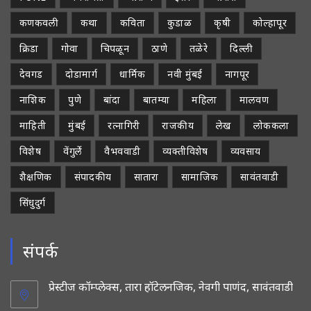
कणकवली
कथा
कविता
कुडाळ
कृषी
कोल्हापूर
क्रिडा
गोवा
चिपळून
ठाणे
तळेरे
दिल्ली
देवगड
दोडामार्ग
धार्मिक
नवी मुंबई
नागपूर
नाशिक
पुणे
बांदा
बातम्या
महिला
मालवण
माहिती
मुंबई
रत्नागिरी
राजकीय
लेख
लोककला
विशेष
वेंगुर्ले
वैभववाडी
व्यक्तीविशेष
व्यवसाय
शैक्षणिक
संपादकीय
सातारा
सामाजिक
सावंतवाडी
सिंधुदुर्ग
संपर्क
प्रेस्टीज कॉम्प्लेक्स, तारा हॉटेलनजिक, नेवगी पाणंद, सावंतवाडी