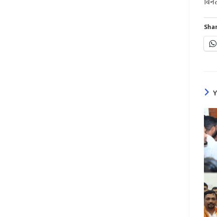
विनं
Shar