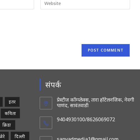
your
website
URL
(optional)
संपर्क
प्रेस्टीज कॉम्प्लेक्स, तारा हॉटेलनजिक, नेवगी
इतर
पाणंद, सावंतवाडी
कविता
9404930100/8626069072
क्रिडा
ेरे
दिल्ली
sanvadmedia1@gmail.com
Opens