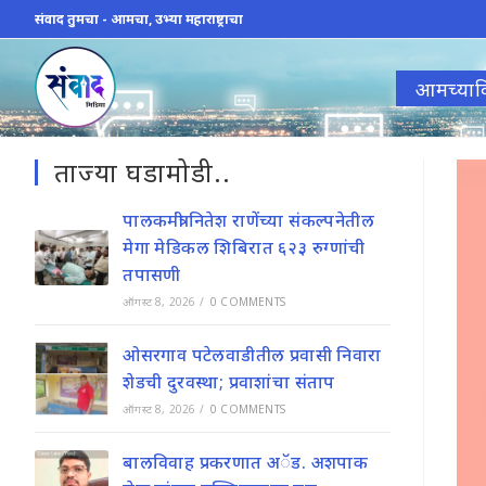
Skip
संवाद तुमचा - आमचा, उभ्या महाराष्ट्राचा
to
content
आमच्याव
ताज्या घडामोडी..
पालकमंत्री नितेश राणेंच्या संकल्पनेतील
मेगा मेडिकल शिबिरात ६२३ रुग्णांची
तपासणी
ऑगस्ट 8, 2026
/
0 COMMENTS
ओसरगाव पटेलवाडीतील प्रवासी निवारा
शेडची दुरवस्था; प्रवाशांचा संताप
ऑगस्ट 8, 2026
/
0 COMMENTS
बालविवाह प्रकरणात अॅड. अशपाक