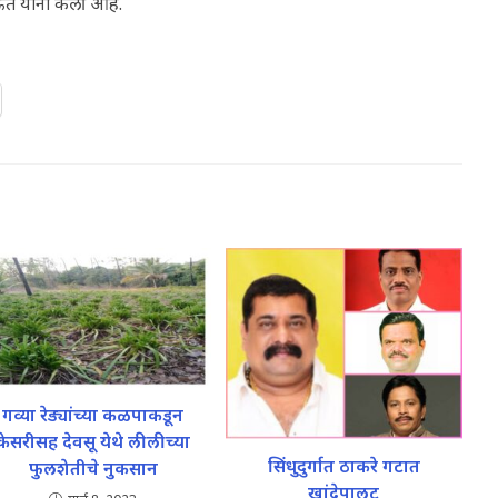
राऊत यांनी केली आहे.
गव्या रेड्यांच्या कळपाकडून
केसरीसह देवसू येथे लीलीच्या
सिंधुदुर्गात ठाकरे गटात
फुलशेतीचे नुकसान
खांदेपालट