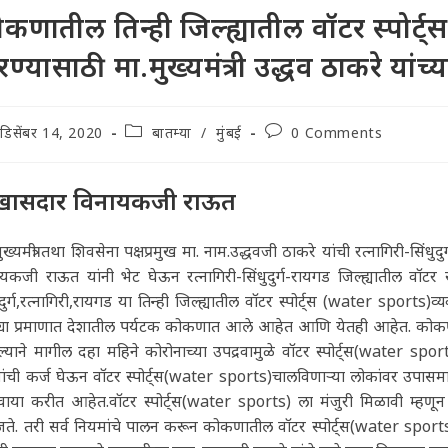
कणातील तिन्ही जिल्ह्यातील वॉटर स्पोर्
ण्यासाठी मा.मुख्यमंत्री उद्धव ठाकरे यांच
t
Post
Post
डिसेंबर 14, 2020
बातम्या
/
मुंबई
0 Comments
lished:
category:
comments:
खासदार विनायकजी राऊत
ुख्यमंत्री तथा शिवसेना पक्षप्रमुख मा. नाम.उद्धवजी ठाकरे यांची रत्नागिरी-सि
यकजी राऊत यांनी भेट घेऊन रत्नागिरी-सिंधुदुर्ग-रायगड जिल्ह्यातील वॉट
ुदुर्ग,रत्नागिरी,रायगड या तिन्ही जिल्ह्यातील वॉटर स्पोर्ट्स (water spor
या प्रमाणात देशातील पर्यटक कोकणात आले आहेत आणि येतही आहेत. कोकणात य
याने मागील दहा महिने कोरोनाच्या उपद्रवामुळे वॉटर स्पोर्ट्स(water spor
ांची कर्ज घेऊन वॉटर स्पोर्ट्स(water sports)चालविणाऱ्या लोकांवर उपासमारी
ाया करीत आहेत.वॉटर स्पोर्ट्स(water sports) ला मंजुरी मिळावी म्हणून मे
े. तरी सर्व नियमांचे पालन करून कोकणातील वॉटर स्पोर्ट्स(water sports