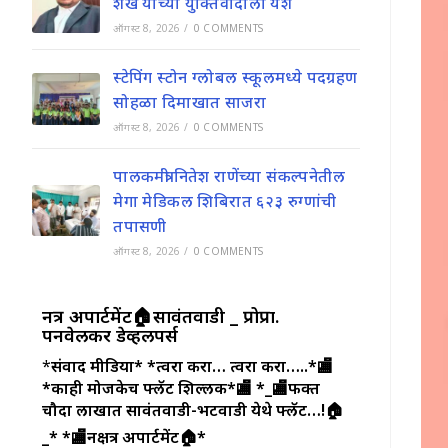
शेख यांच्या युक्तिवादाला यश
ऑगस्ट 8, 2026
/
0 COMMENTS
स्टेपिंग स्टोन ग्लोबल स्कूलमध्ये पदग्रहण
सोहळा दिमाखात साजरा
ऑगस्ट 8, 2026
/
0 COMMENTS
पालकमंत्री नितेश राणेंच्या संकल्पनेतील
मेगा मेडिकल शिबिरात ६२३ रुग्णांची
तपासणी
ऑगस्ट 8, 2026
/
0 COMMENTS
नक्षत्र अपार्टमेंट🏠सावंतवाडी _ प्रोप्रा.
पनवेलकर डेव्हलपर्स
*
संवाद मीडिया*
*त्वरा करा… त्वरा करा…..*🏬
*काही मोजकेच फ्लॅट शिल्लक*🏬
*_🏬फक्त
चौदा लाखात सावंतवाडी-भटवाडी येथे फ्लॅट…!🏠
_*
*🏬नक्षत्र अपार्टमेंट🏠*