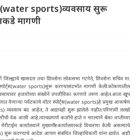
ट्स(water sports)व्यवसाय सुरू
्याकडे मागणी
ंधुदुर्ग जिल्ह्याचे खासदार तथा शिवसेना लोकसभा गटनेते, शिवसेना सचिव मा.
र स्पोर्ट्स(water sports)सुरू करण्यासंदर्भात मागणी केली.कोकणातील
ts)व्यवसायावर हजारोच्या संख्येने उपजीविका करणारे तरुण आहेत.आता खूप
ेणाऱ्या पर्यटकांचे वॉटर स्पोर्ट्स(water sports)हे प्रमुख आकर्षण
ts) व्यवसाय बंद आहेत, ते अद्यापही सुरू झालेले नाहीत.परिणामी लाखो
ची वेळ आली आहे.त्याचप्रमाणे कर्जाचे हप्ते न भरल्याने बँका जप्तीच्या
रीटाईम कार्यालयाने मुख्यमंत्री कार्यालयाकडे विचारणा केली असल्याचे
) सुरू करण्याचे आदेश आपण संबंधित जिल्हाधिकारी यांना द्यावेत. अशी