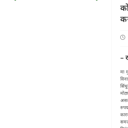
को
कर
Pos
pub
– 
मा म
विना
सिंध
मोठ्
असल्
रुपय
कारव
समजत