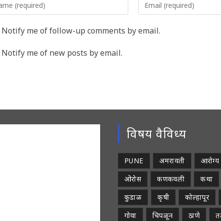
r
your
me
email
Notify me of follow-up comments by email.
address
rname
to
Notify me of new posts by email.
comment
ment
विषय वैविध्य
PUNE
अमरावती
आरोग्य
ओरोस
कणकवली
कथा
कुडाळ
कृषी
कोल्हापूर
गोवा
चिपळून
ठाणे
तळ