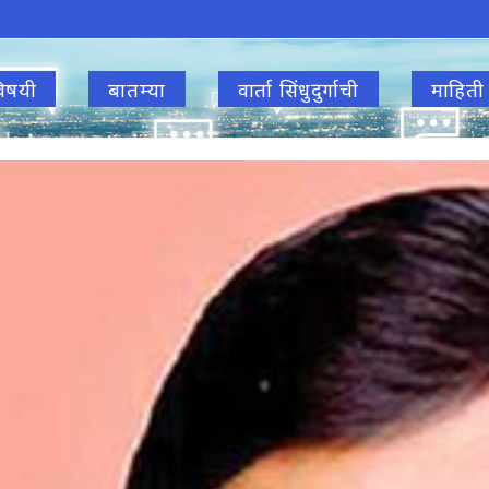
िषयी
बातम्या
वार्ता सिंधुदुर्गाची
माहिती