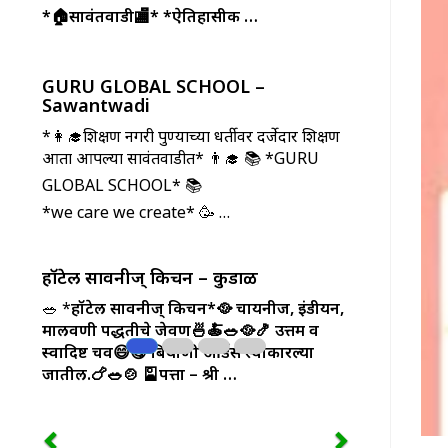
*🏠सावंतवाडी🏬*
*ऐतिहासीक …
GURU GLOBAL SCHOOL –
Sawantwadi
*👩‍🎓शिक्षण नगरी पुण्याच्या धर्तीवर दर्जेदार शिक्षण
आता आपल्या सावंतवाडीत* 👨‍🎓 📚 *GURU
GLOBAL SCHOOL* 📚
*we care we create* 🥳 …
हॉटेल सावनीज् किचन – कुडाळ
🥗 *
हॉटेल सावनीज् किचन*🥘
चायनीज, इंडीयन,
मालवणी पद्धतीचे जेवण🍜🍝🥗🥘🍤
उत्तम व
स्वादिष्ट चव😄😋
बिर्याणी ऑर्डर्स स्वीकारल्या
जातील.🍗🥗🍲
🎴पत्ता – श्री …